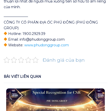
thuận lợi nhất để người mua xuống tiền sở hữu tổ ấm riêng
của mình.
———————
CÔNG TY CỔ PHẦN ĐỊA ỐC PHÚ ĐÔNG (PHÚ ĐÔNG
GROUP)
Hotline: 1900.2929.39
Email: info@phudonggroup.com
Website:
www.phudonggroup.com
Đánh giá của bạn
BÀI VIẾT LIÊN QUAN