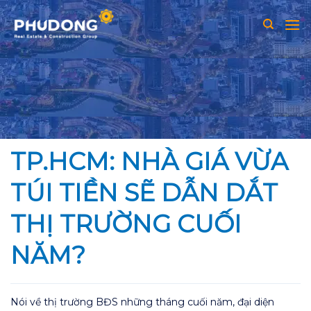
Skip
to
content
TP.HCM: NHÀ GIÁ VỪA
TÚI TIỀN SẼ DẪN DẮT
THỊ TRƯỜNG CUỐI
NĂM?
Nói về thị trường BĐS những tháng cuối năm, đại diện