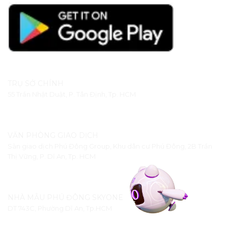
TRỤ SỞ CHÍNH
55 Trần Nhật Duật, P. Tân Định, Tp. HCM
VĂN PHÒNG GIAO DỊCH
Sàn giao dịch Phú Đông Group, Khu dân cư Phú Đông, 2B Trần
Thị Vững, P. Dĩ An, Tp. HCM
NHÀ MẪU PHÚ ĐÔNG SKYONE
DT 743C, Phường Dĩ An, Tp.HCM