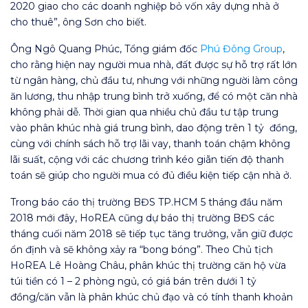
2020 giao cho các doanh nghiệp bỏ vốn xây dựng nhà ở
cho thuê”, ông Sơn cho biết.
Ông Ngô Quang Phúc, Tổng giám đốc
Phú Đông Group
,
cho rằng hiện nay người mua nhà, đất được sự hỗ trợ rất lớn
từ ngân hàng, chủ đầu tư, nhưng với những người làm công
ăn lương, thu nhập trung bình trở xuống, để có một căn nhà
không phải dễ. Thời gian qua nhiều chủ đầu tư tập trung
vào phân khúc nhà giá trung bình, dao động trên 1 tỷ đồng,
cùng với chính sách hỗ trợ lãi vay, thanh toán chậm không
lãi suất, cộng với các chương trình kéo giãn tiến độ thanh
toán sẽ giúp cho người mua có đủ điều kiện tiếp cận nhà ở.
Trong báo cáo thị trường BĐS TP.HCM 5 tháng đầu năm
2018 mới đây, HoREA cũng dự báo thị trường BĐS các
tháng cuối năm 2018 sẽ tiếp tục tăng trưởng, vẫn giữ được
ổn định và sẽ không xảy ra “bong bóng”. Theo Chủ tịch
HoREA Lê Hoàng Châu, phân khúc thị trường căn hộ vừa
túi tiền có 1 – 2 phòng ngủ, có giá bán trên dưới 1 tỷ
đồng/căn vẫn là phân khúc chủ đạo và có tính thanh khoản