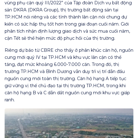
vùng phụ cận quý III/2022” của Tập đoàn Dịch vụ bất động
sản DKRA (DKRA Group), thị trường bất động sản tại
TP.HCM nói riêng và các tỉnh thành lân cận nói chung dự
kiến có sức hấp thụ tốt hơn trong giai đoạn cuối năm. Giới
phân tích nhận định lượng giao dịch và sức mua cuối năm,
cận Tết sẽ thể hiện mức độ phục hồi của thị trường.
Riêng dự báo từ CBRE cho thấy ở phân khúc căn hộ, nguồn
cung mới quý IV tại TP.HCM và khu vực lân cận có thể
tăng, đạt mức khoảng 6.000-7.000 căn. Trong đó, thị
trường TP.HCM và Bình Dương vẫn duy trì vị trí dẫn đầu
nguồn cung mới toàn thị trường. Căn hộ hạng A tiếp tục
giữ vững vị thế chủ đạo tại thị trường TP.HCM, trong khi
căn hộ hạng B và C dẫn dắt nguồn cung mới khu vực giáp
ranh.