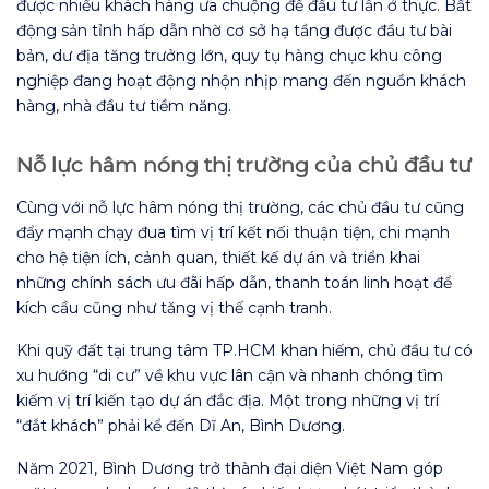
được nhiều khách hàng ưa chuộng để đầu tư lẫn ở thực. Bất
động sản tỉnh hấp dẫn nhờ cơ sở hạ tầng được đầu tư bài
bản, dư địa tăng trưởng lớn, quy tụ hàng chục khu công
nghiệp đang hoạt động nhộn nhịp mang đến nguồn khách
hàng, nhà đầu tư tiềm năng.
Nỗ lực hâm nóng thị trường của chủ đầu tư
Cùng với nỗ lực hâm nóng thị trường, các chủ đầu tư cũng
đẩy mạnh chạy đua tìm vị trí kết nối thuận tiện, chi mạnh
cho hệ tiện ích, cảnh quan, thiết kế dự án và triển khai
những chính sách ưu đãi hấp dẫn, thanh toán linh hoạt để
kích cầu cũng như tăng vị thế cạnh tranh.
Khi quỹ đất tại trung tâm TP.HCM khan hiếm, chủ đầu tư có
xu hướng “di cư” về khu vực lân cận và nhanh chóng tìm
kiếm vị trí kiến tạo dự án đắc địa. Một trong những vị trí
“đắt khách” phải kể đến Dĩ An, Bình Dương.
Năm 2021, Bình Dương trở thành đại diện Việt Nam góp