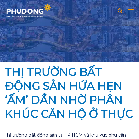
Skip
to
content
THỊ TRƯỜNG BẤT
ĐỘNG SẢN HỨA HẸN
‘ẤM’ DẦN NHỜ PHÂN
KHÚC CĂN HỘ Ở THỰC
Thị trường bất động sản tại TP.HCM và khu vực phụ cận