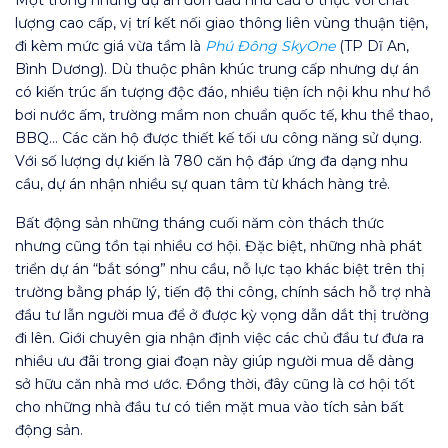
lượng cao cấp, vị trí kết nối giao thông liên vùng thuận tiện,
đi kèm mức giá vừa tầm là
Phú Đông SkyOne
(TP Dĩ An,
Bình Dương). Dù thuộc phân khúc trung cấp nhưng dự án
có kiến trúc ấn tượng độc đáo, nhiều tiện ích nội khu như hồ
bơi nước ấm, trường mầm non chuẩn quốc tế, khu thể thao,
BBQ… Các căn hộ được thiết kế tối ưu công năng sử dụng.
Với số lượng dự kiến là 780 căn hộ đáp ứng đa dạng nhu
cầu, dự án nhận nhiều sự quan tâm từ khách hàng trẻ.
Bất động sản những tháng cuối năm còn thách thức
nhưng cũng tồn tại nhiều cơ hội. Đặc biệt, những nhà phát
triển dự án “bắt sóng” nhu cầu, nỗ lực tạo khác biệt trên thị
trường bằng pháp lý, tiến độ thi công, chính sách hỗ trợ nhà
đầu tư lẫn người mua để ở được kỳ vọng dẫn dắt thị trường
đi lên. Giới chuyên gia nhận định việc các chủ đầu tư đưa ra
nhiều ưu đãi trong giai đoạn này giúp người mua dễ dàng
sở hữu căn nhà mơ ước. Đồng thời, đây cũng là cơ hội tốt
cho những nhà đầu tư có tiền mặt mua vào tích sản bất
động sản.