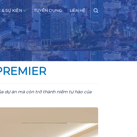
C & SỰ KIỆN
TUYỂN DỤNG
LIÊN HỆ
PREMIER
của dự án mà còn trở thành niềm tự hào của