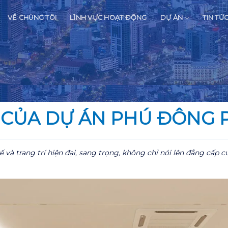
VỀ CHÚNG TÔI
LĨNH VỰC HOẠT ĐỘNG
DỰ ÁN
TIN TỨ
 CỦA DỰ ÁN PHÚ ĐÔNG 
và trang trí hiện đại, sang trọng, không chỉ nói lên đẳng cấp 