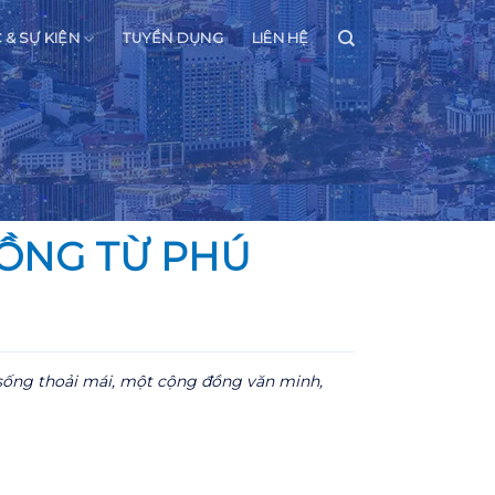
C & SỰ KIỆN
TUYỂN DỤNG
LIÊN HỆ
ĐỒNG TỪ PHÚ
 sống thoải mái, một cộng đồng văn minh,