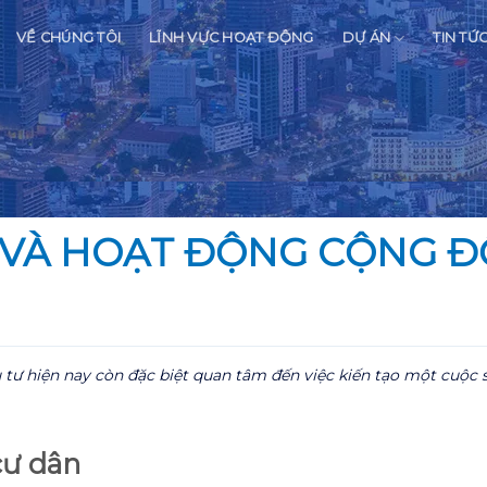
VỀ CHÚNG TÔI
LĨNH VỰC HOẠT ĐỘNG
DỰ ÁN
TIN TỨ
 VÀ HOẠT ĐỘNG CỘNG 
 tư hiện nay còn đặc biệt quan tâm đến việc kiến tạo một cuộc
cư dân