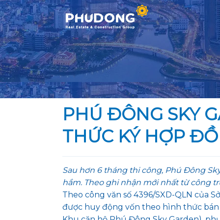
Skip
to
content
PHÚ ĐÔNG SKY G
THỨC KÝ HỢP Đ
Sau hơn 6 tháng thi công, Phú Đông S
hầm. Theo ghi nhận mới nhất từ công tr
Theo công văn số 4396/SXD-QLN của Sở
được huy động vốn theo hình thức bán 
Khu căn hộ Phú Đông Sky Garden), phườ