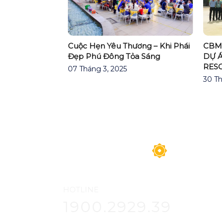
CBM
 quý III : Tăng
Cuộc Hẹn Yêu Thương – Khi Phái
DỰ 
g hoa doanh số
Đẹp Phú Đông Tỏa Sáng
RES
07 Tháng 3, 2025
30 Th
HOTLINE
1900.2929.39