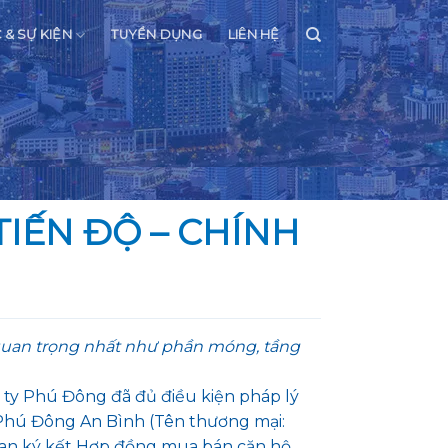
C & SỰ KIỆN
TUYỂN DỤNG
LIÊN HỆ
IẾN ĐỘ – CHÍNH
quan trọng nhất như phần móng, tầng
ty Phú Đông đã đủ điều kiện pháp lý
 Phú Đông An Bình (Tên thương mại:
ian ký kết Hợp đồng mua bán căn hộ