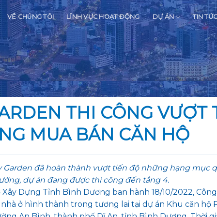
VỀ CHÚNG TÔI
LĨNH VỰC HOẠT ĐỘNG
DỰ ÁN
TIN TỨ
ARDEN THI CÔNG VƯỢT T
ỒNG MUA BÁN CĂN HỘ
ky Garden đã hoàn thành vượt tiến độ những hạng mục 
ường, dự án đang được thi công đến tầng 4.
 Xây Dựng Tỉnh Bình Dương ban hành 18/10/2022, Công 
nhà ở hình thành trong tương lai tại dự án Khu căn hộ
ng An Bình, thành phố Dĩ An, tỉnh Bình Dương. Thời g