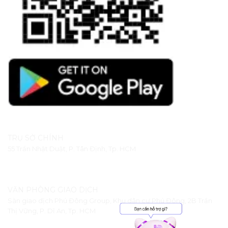
TRỤ SỞ CHÍNH
55 Trần Nhật Duật, P. Tân Định, Tp. HCM
VĂN PHÒNG GIAO DỊCH
Sàn giao dịch Phú Đông Group, Khu dân cư Phú Đông, 2B Trần
Thị Vững, P. Dĩ An, Tp. HCM