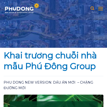
Skip
to
content
Khai trương chuỗi nhà
mẫu Phú Đông Group
PHU DONG NEW VERSION: DẤU ẤN MỚI – CHẶNG
ĐƯỜNG MỚI