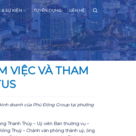
C & SỰ KIỆN
TUYỂN DỤNG
LIÊN HỆ
ÀM VIỆC VÀ THAM
TUS
ở kinh doanh của Phú Đông Group tại phường
ng Thanh Thủy – Uỷ viên Ban thường vụ –
 Hồng Thuý – Chánh văn phòng thành uỷ, ông