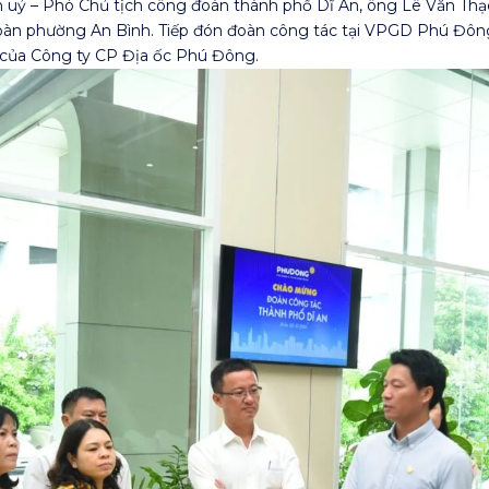
h uỷ – Phó Chủ tịch công đoàn thành phố Dĩ An, ông Lê Văn Th
đoàn phường An Bình. Tiếp đón đoàn công tác tại VPGD Phú Đô
ủa Công ty CP Địa ốc Phú Đông.