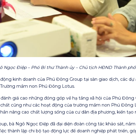
ô Ngọc Điệp – Phó Bí thư Thành ủy – Chủ tịch HĐND Thành phố 
động kinh doanh của Phú Đông Group tại sàn giao dịch, các d
 Trường mầm non Phú Đông Lotus.
 đánh giá cao những đóng góp về hạ tầng xã hội của Phú Đông 
ật chất cũng như các hoạt động của trường mầm non Phú Đông L
n nâng cao chất lượng sống của cư dân địa phương, kiến tạo n
oup, bà Ngô Ngọc Điệp đã đại diện đoàn công tác khảo sát, nắm t
 thành lập chi bộ tạo động lực để doanh nghiệp phát triển, gó