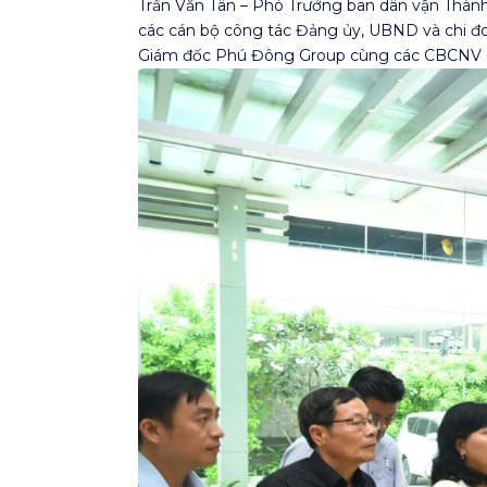
Trần Văn Tân – Phó Trưởng ban dân vận Thàn
các cán bộ công tác Đảng ủy, UBND và chi 
Giám đốc Phú Đông Group cùng các CBCNV c