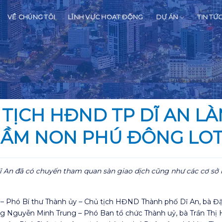
VỀ CHÚNG TÔI
LĨNH VỰC HOẠT ĐỘNG
DỰ ÁN
TIN TỨ
 TỊCH HĐND TP DĨ AN L
ẦM NON PHÚ ĐÔNG LO
Dĩ An đã có chuyến tham quan sàn giao dịch cũng như các cơ s
Phó Bí thư Thành ủy – Chủ tịch HĐND Thành phố Dĩ An, bà Đặ
ng Nguyễn Minh Trung – Phó Ban tổ chức Thành uỷ, bà Trần Thị