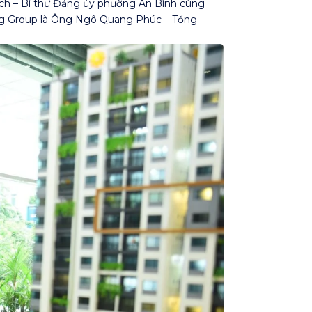
ạch – Bí thư Đảng ủy phường An Bình cùng
ng Group là Ông Ngô Quang Phúc – Tổng