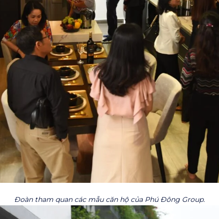
Đoàn tham quan các mẫu căn hộ của Phú Đông Group.