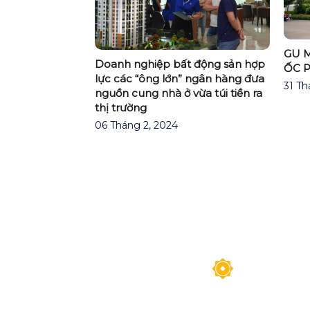
GU M
 VÀ HOẠT
Doanh nghiệp bất động sản hợp
ỐC 
NG TỪ PHÚ
lực các “ông lớn” ngân hàng đưa
31 Th
nguồn cung nhà ở vừa túi tiền ra
thị trường
06 Tháng 2, 2024