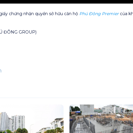
 giấy chứng nhận quyền sở hữu căn hộ
Phú Đông Premier
của kh
HÚ ĐÔNG GROUP)
n