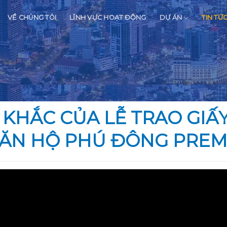
VỀ CHÚNG TÔI
LĨNH VỰC HOẠT ĐỘNG
DỰ ÁN
TIN TỨ
KHẮC CỦA LỄ TRAO GIẤ
ĂN HỘ PHÚ ĐÔNG PREM