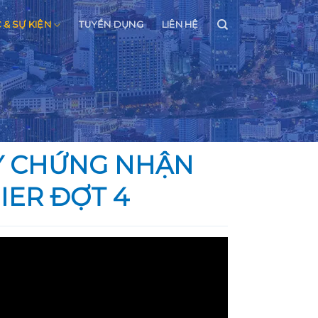
C & SỰ KIỆN
TUYỂN DỤNG
LIÊN HỆ
Y CHỨNG NHẬN
IER ĐỢT 4