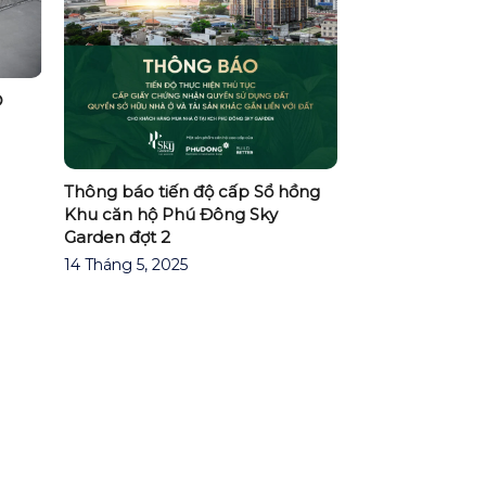
CÓ KHOẢNG 1,
Ộ
TRONG TAY, NG
ĐỂ SỞ HỮU ĐƯ
GÒN?
07 Tháng 1, 202
Thông báo tiến độ cấp Sổ hồng
Khu căn hộ Phú Đông Sky
Garden đợt 2
14 Tháng 5, 2025