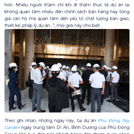
hơn. Nhiều người thậm chí khi đi thăm thực tế dự án lại
không quan tâm nhiều đến chính sách bán hàng hay tổng
giá căn hộ mà quan tâm đến yếu tố chất lượng bàn giao,
thiết kế, pháp lý dự án…”, môi giới này cho biết.
Theo ghi nhận, những ngày này, tại dự án
Phú Đông Sky
Garden
ngay trung tâm Dĩ An, Bình Dương của Phú Đông