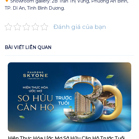
Showroom gallery: 2B Trần Thị Vững, Phường An Bình,
TP. Dĩ An, Tỉnh Bình Dương.
Đánh giá của bạn
BÀI VIẾT LIÊN QUAN
Hiện Thực Hóa Ước Mơ Sở Hữu Căn Hộ Trước Tuổi