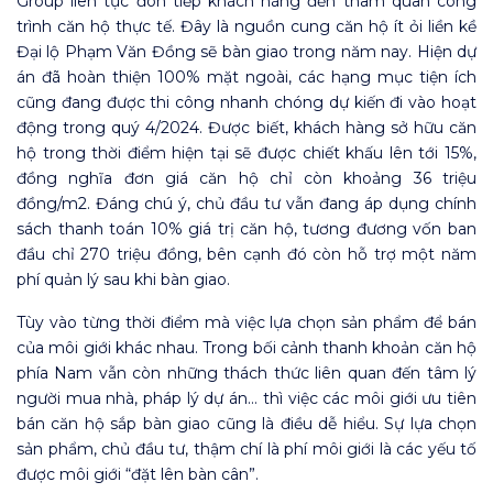
Group liên tục đón tiếp khách hàng đến tham quan công
trình căn hộ thực tế. Đây là nguồn cung căn hộ ít ỏi liền kề
Đại lộ Phạm Văn Đồng sẽ bàn giao trong năm nay. Hiện dự
án đã hoàn thiện 100% mặt ngoài, các hạng mục tiện ích
cũng đang được thi công nhanh chóng dự kiến đi vào hoạt
động trong quý 4/2024. Được biết, khách hàng sở hữu căn
hộ trong thời điểm hiện tại sẽ được chiết khấu lên tới 15%,
đồng nghĩa đơn giá căn hộ chỉ còn khoảng 36 triệu
đồng/m2. Đáng chú ý, chủ đầu tư vẫn đang áp dụng chính
sách thanh toán 10% giá trị căn hộ, tương đương vốn ban
đầu chỉ 270 triệu đồng, bên cạnh đó còn hỗ trợ một năm
phí quản lý sau khi bàn giao.
Tùy vào từng thời điểm mà việc lựa chọn sản phẩm để bán
của môi giới khác nhau. Trong bối cảnh thanh khoản căn hộ
phía Nam vẫn còn những thách thức liên quan đến tâm lý
người mua nhà, pháp lý dự án… thì việc các môi giới ưu tiên
bán căn hộ sắp bàn giao cũng là điều dễ hiểu. Sự lựa chọn
sản phẩm, chủ đầu tư, thậm chí là phí môi giới là các yếu tố
được môi giới “đặt lên bàn cân”.