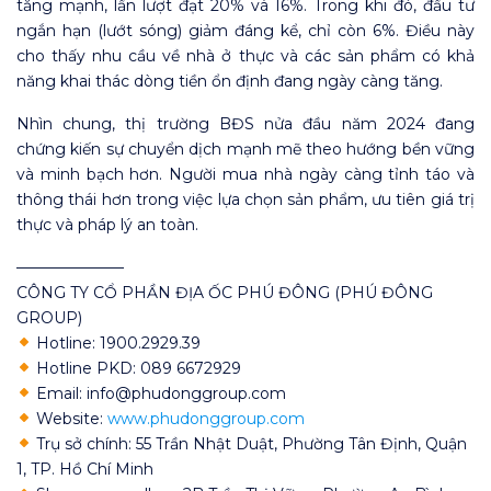
tăng mạnh, lần lượt đạt 20% và 16%. Trong khi đó, đầu tư
ngắn hạn (lướt sóng) giảm đáng kể, chỉ còn 6%. Điều này
cho thấy nhu cầu về nhà ở thực và các sản phẩm có khả
năng khai thác dòng tiền ổn định đang ngày càng tăng.
Nhìn chung, thị trường BĐS nửa đầu năm 2024 đang
chứng kiến sự chuyển dịch mạnh mẽ theo hướng bền vững
và minh bạch hơn. Người mua nhà ngày càng tỉnh táo và
thông thái hơn trong việc lựa chọn sản phẩm, ưu tiên giá trị
thực và pháp lý an toàn.
———————
CÔNG TY CỔ PHẦN ĐỊA ỐC PHÚ ĐÔNG (PHÚ ĐÔNG
GROUP)
Hotline: 1900.2929.39
Hotline PKD: 089 6672929
Email: info@phudonggroup.com
Website:
www.phudonggroup.com
Trụ sở chính: 55 Trần Nhật Duật, Phường Tân Định, Quận
1, TP. Hồ Chí Minh