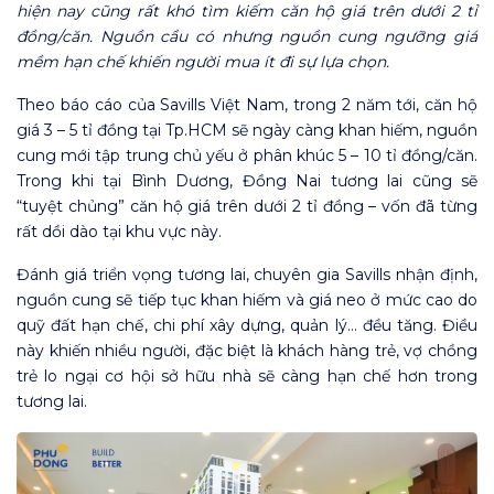
hiện nay cũng rất khó tìm kiếm căn hộ giá trên dưới 2 tỉ
đồng/căn. Nguồn cầu có nhưng nguồn cung ngưỡng giá
mềm hạn chế khiến người mua ít đi sự lựa chọn.
Theo báo cáo của Savills Việt Nam, trong 2 năm tới, căn hộ
giá 3 – 5 tỉ đồng tại Tp.HCM sẽ ngày càng khan hiếm, nguồn
cung mới tập trung chủ yếu ở phân khúc 5 – 10 tỉ đồng/căn.
Trong khi tại Bình Dương, Đồng Nai tương lai cũng sẽ
“tuyệt chủng” căn hộ giá trên dưới 2 tỉ đồng – vốn đã từng
rất dồi dào tại khu vực này.
Đánh giá triển vọng tương lai, chuyên gia Savills nhận định,
nguồn cung sẽ tiếp tục khan hiếm và giá neo ở mức cao do
quỹ đất hạn chế, chi phí xây dựng, quản lý… đều tăng. Điều
này khiến nhiều người, đặc biệt là khách hàng trẻ, vợ chồng
trẻ lo ngại cơ hội sở hữu nhà sẽ càng hạn chế hơn trong
tương lai.