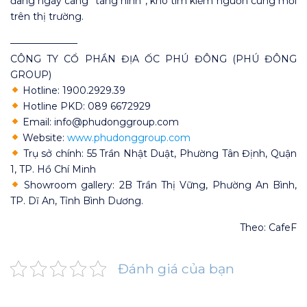
đang ngày càng “tàng hình”, khó tìm kiếm nguồn cung mới
trên thị trường.
———————
CÔNG TY CỔ PHẦN ĐỊA ỐC PHÚ ĐÔNG (PHÚ ĐÔNG
GROUP)
Hotline: 1900.2929.39
Hotline PKD: 089 6672929
Email: info@phudonggroup.com
Website:
www.phudonggroup.com
Trụ sở chính: 55 Trần Nhật Duật, Phường Tân Định, Quận
1, TP. Hồ Chí Minh
Showroom gallery: 2B Trần Thị Vững, Phường An Bình,
TP. Dĩ An, Tỉnh Bình Dương.
Theo: CafeF
Đánh giá của bạn