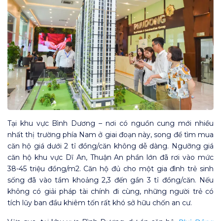
Tại khu vực Bình Dương – nơi có nguồn cung mới nhiều
nhất thị trường phía Nam ở giai đoạn này, song để tìm mua
căn hộ giá dưới 2 tỉ đồng/căn không dễ dàng. Ngưỡng giá
căn hộ khu vực Dĩ An, Thuận An phần lớn đã rơi vào mức
38-45 triệu đồng/m2. Căn hộ đủ cho một gia đình trẻ sinh
sống đã vào tầm khoảng 2,3 đến gần 3 tỉ đồng/căn. Nếu
không có giải pháp tài chính đi cùng, những người trẻ có
tích lũy ban đầu khiêm tốn rất khó sở hữu chốn an cư.