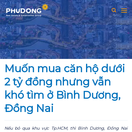
Skip
to
content
Muốn mua căn hộ dưới
2 tỷ đồng nhưng vẫn
khó tìm ở Bình Dương,
Đồng Nai
Nếu bỏ qua khu vực Tp.HCM, thì Bình Dương, Đồng Nai