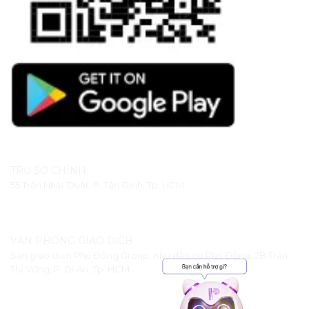
TRỤ SỞ CHÍNH
55 Trần Nhật Duật, P. Tân Định, Tp. HCM
VĂN PHÒNG GIAO DỊCH
Sàn giao dịch Phú Đông Group, Khu dân cư Phú Đông, 2B Trần
Thị Vững, P. Dĩ An, Tp. HCM