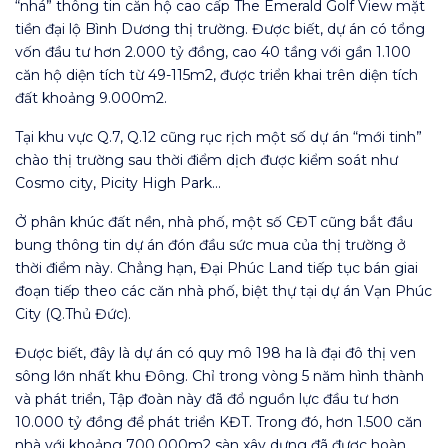
“nhá” thông tin căn hộ cao cấp The Emerald Golf View mặt
tiền đại lộ Bình Dương thị trường. Được biết, dự án có tổng
vốn đầu tư hơn 2.000 tỷ đồng, cao 40 tầng với gần 1.100
căn hộ diện tích từ 49-115m2, được triển khai trên diện tích
đất khoảng 9.000m2.
Tại khu vực Q.7, Q.12 cũng rục rịch một số dự án “mới tinh”
chào thị trường sau thời điểm dịch được kiểm soát như
Cosmo city, Picity High Park…
Ở phân khúc đất nền, nhà phố, một số CĐT cũng bắt đầu
bung thông tin dự án đón đầu sức mua của thị trường ở
thời điểm này. Chẳng hạn, Đại Phúc Land tiếp tục bán giai
đoạn tiếp theo các căn nhà phố, biệt thự tại dự án Vạn Phúc
City (Q.Thủ Đức).
Được biết, đây là dự án có quy mô 198 ha là đại đô thị ven
sông lớn nhất khu Đông. Chỉ trong vòng 5 năm hình thành
và phát triển, Tập đoàn này đã đổ nguồn lực đầu tư hơn
10.000 tỷ đồng để phát triển KĐT. Trong đó, hơn 1.500 căn
nhà với khoảng 700.000m2 sàn xây dựng đã được hoàn