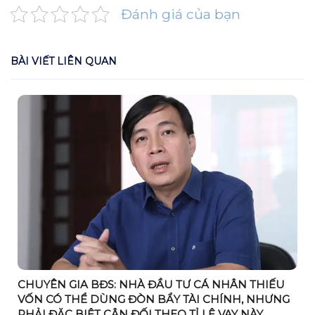
Đánh giá của bạn
BÀI VIẾT LIÊN QUAN
CHUYÊN GIA BĐS: NHÀ ĐẦU TƯ CÁ NHÂN THIẾU
VỐN CÓ THỂ DÙNG ĐÒN BẨY TÀI CHÍNH, NHƯNG
PHẢI ĐẶC BIỆT CÂN ĐỐI THEO TỈ LỆ VAY NÀY