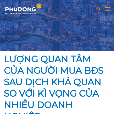
Skip
to
content
LƯỢNG QUAN TÂM
CỦA NGƯỜI MUA BĐS
SAU DỊCH KHẢ QUAN
SO VỚI KÌ VỌNG CỦA
NHIỀU DOANH