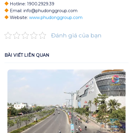
Hotline: 1900.2929.39
Email: info@phudonggroup.com
Website:
www.phudonggroup.com
Đánh giá của bạn
BÀI VIẾT LIÊN QUAN