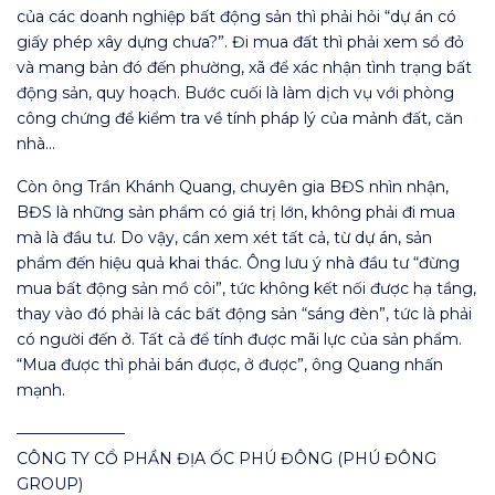
của các doanh nghiệp bất động sản thì phải hỏi “dự án có
giấy phép xây dựng chưa?”. Đi mua đất thì phải xem sổ đỏ
và mang bản đó đến phường, xã để xác nhận tình trạng bất
động sản, quy hoạch. Bước cuối là làm dịch vụ với phòng
công chứng để kiểm tra về tính pháp lý của mảnh đất, căn
nhà…
Còn ông Trần Khánh Quang, chuyên gia BĐS nhìn nhận,
BĐS là những sản phẩm có giá trị lớn, không phải đi mua
mà là đầu tư. Do vậy, cần xem xét tất cả, từ dự án, sản
phẩm đến hiệu quả khai thác. Ông lưu ý nhà đầu tư “đừng
mua bất động sản mồ côi”, tức không kết nối được hạ tầng,
thay vào đó phải là các bất động sản “sáng đèn”, tức là phải
có người đến ở. Tất cả để tính được mãi lực của sản phẩm.
“Mua được thì phải bán được, ở được”, ông Quang nhấn
mạnh.
———————
CÔNG TY CỔ PHẦN ĐỊA ỐC PHÚ ĐÔNG (PHÚ ĐÔNG
GROUP)