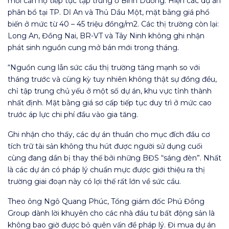
mới căn hộ tiếp tục tập trung ở Bình Dương. Hiện các dự án
phân bổ tại TP. Dĩ An và Thủ Dầu Một, mặt bằng giá phổ
biến ở mức từ 40 – 45 triệu đồng/m2. Các thị trường còn lại:
Long An, Đồng Nai, BR-VT và Tây Ninh không ghi nhận
phát sinh nguồn cung mở bán mới trong tháng.
“Nguồn cung lẫn sức cầu thị trường tăng mạnh so với
tháng trước và cùng kỳ tuy nhiên không thật sự đồng đều,
chỉ tập trung chủ yếu ở một số dự án, khu vực tỉnh thành
nhất định. Mặt bằng giá sơ cấp tiếp tục duy trì ở mức cao
trước áp lực chi phí đầu vào gia tăng.
Ghi nhận cho thấy, các dự án thuần cho mục đích đầu cơ
tích trữ tài sản không thu hút được người sử dụng cuối
cùng đang dần bị thay thế bởi những BĐS “sáng đèn”. Nhất
là các dự án có pháp lý chuẩn mực được giới thiệu ra thị
trường giai đoạn này có lợi thế rất lớn về sức cầu.
Theo ông Ngô Quang Phúc, Tổng giám đốc Phú Đông
Group dành lời khuyên cho các nhà đầu tư bất động sản là
không bao giờ được bỏ quên vấn đề pháp lý. Đi mua dự án