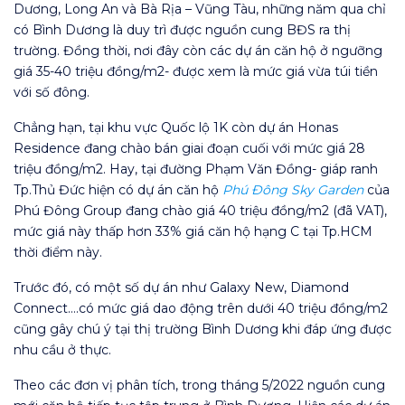
Dương, Long An và Bà Rịa – Vũng Tàu, những năm qua chỉ
có Bình Dương là duy trì được nguồn cung BĐS ra thị
trường. Đồng thời, nơi đây còn các dự án căn hộ ở ngưỡng
giá 35-40 triệu đồng/m2- được xem là mức giá vừa túi tiền
với số đông.
Chẳng hạn, tại khu vực Quốc lộ 1K còn dự án Honas
Residence đang chào bán giai đoạn cuối với mức giá 28
triệu đồng/m2. Hay, tại đường Phạm Văn Đồng- giáp ranh
Tp.Thủ Đức hiện có dự án căn hộ
Phú Đông Sky Garden
của
Phú Đông Group đang chào giá 40 triệu đồng/m2 (đã VAT),
mức giá này thấp hơn 33% giá căn hộ hạng C tại Tp.HCM
thời điểm này.
Trước đó, có một số dự án như Galaxy New, Diamond
Connect….có mức giá dao động trên dưới 40 triệu đồng/m2
cũng gây chú ý tại thị trường Bình Dương khi đáp ứng được
nhu cầu ở thực.
Theo các đơn vị phân tích, trong tháng 5/2022 nguồn cung