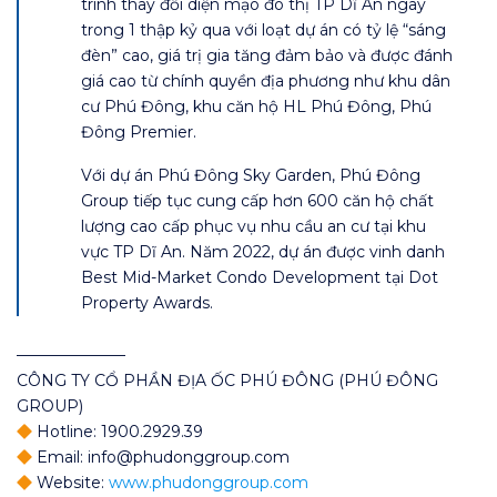
trình thay đổi diện mạo đô thị TP Dĩ An ngay
trong 1 thập kỷ qua với loạt dự án có tỷ lệ “sáng
đèn” cao, giá trị gia tăng đảm bảo và được đánh
giá cao từ chính quyền địa phương như khu dân
cư Phú Đông, khu căn hộ HL Phú Đông, Phú
Đông Premier.
Với dự án Phú Đông Sky Garden, Phú Đông
Group tiếp tục cung cấp hơn 600 căn hộ chất
lượng cao cấp phục vụ nhu cầu an cư tại khu
vực TP Dĩ An. Năm 2022, dự án được vinh danh
Best Mid-Market Condo Development tại Dot
Property Awards.
———————
CÔNG TY CỔ PHẦN ĐỊA ỐC PHÚ ĐÔNG (PHÚ ĐÔNG
GROUP)
Hotline: 1900.2929.39
Email: info@phudonggroup.com
Website:
www.phudonggroup.com