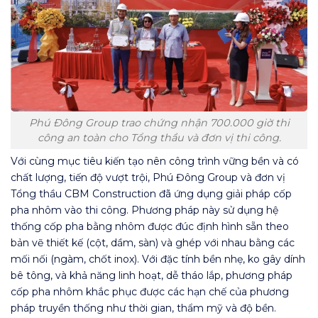
Phú Đông Group trao chứng nhận 700.000 giờ thi
công an toàn cho Tổng thầu và đơn vị thi công.
Với cùng mục tiêu kiến tạo nên công trình vững bền và có
chất lượng, tiến độ vượt trội, Phú Đông Group và đơn vị
Tổng thầu CBM Construction đã ứng dụng giải pháp cốp
pha nhôm vào thi công. Phương pháp này sử dụng hệ
thống cốp pha bằng nhôm được đúc định hình sẵn theo
bản vẽ thiết kế (cột, dầm, sàn) và ghép với nhau bằng các
mối nối (ngàm, chốt inox). Với đặc tính bền nhẹ, ko gây dính
bê tông, và khả năng linh hoạt, dễ tháo lắp, phương pháp
cốp pha nhôm khắc phục được các hạn chế của phương
pháp truyền thống như thời gian, thẩm mỹ và độ bền.