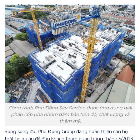
Công trình Phú Đông Sky Garden được ứng dụng giải
pháp cốp pha nhôm đảm bảo tiến độ, chất lượng và
thẩm mỹ.
Song song đó, Phú Đông Group đang hoàn thiện căn hộ
thật tại dự án để đón khách tham quan trong tháng 5/2023