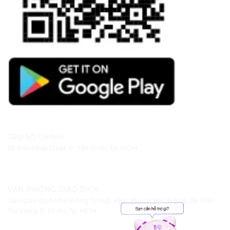
TRỤ SỞ CHÍNH
55 Trần Nhật Duật, P. Tân Định, Tp. HCM
VĂN PHÒNG GIAO DỊCH
Sàn giao dịch Phú Đông Group, Khu dân cư Phú Đông, 2B Trần
Thị Vững, P. Dĩ An, Tp. HCM