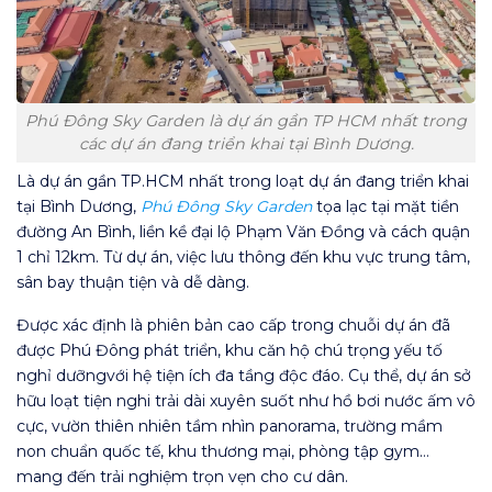
Phú Đông Sky Garden là dự án gần TP HCM nhất trong
các dự án đang triển khai tại Bình Dương.
Là dự án gần TP.HCM nhất trong loạt dự án đang triển khai
tại Bình Dương,
Phú Đông Sky Garden
tọa lạc tại mặt tiền
đường An Bình, liền kề đại lộ Phạm Văn Đồng và cách quận
1 chỉ 12km. Từ dự án, việc lưu thông đến khu vực trung tâm,
sân bay thuận tiện và dễ dàng.
Được xác định là phiên bản cao cấp trong chuỗi dự án đã
được Phú Đông phát triển, khu căn hộ chú trọng yếu tố
nghỉ dưỡngvới hệ tiện ích đa tầng độc đáo. Cụ thể, dự án sở
hữu loạt tiện nghi trải dài xuyên suốt như hồ bơi nước ấm vô
cực, vườn thiên nhiên tầm nhìn panorama, trường mầm
non chuẩn quốc tế, khu thương mại, phòng tập gym…
mang đến trải nghiệm trọn vẹn cho cư dân.