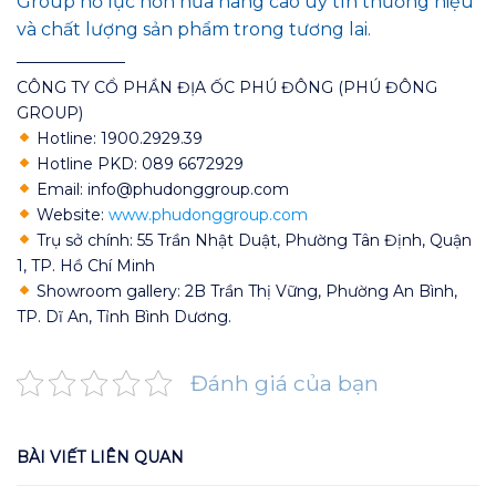
Group nỗ lực hơn nữa nâng cao uy tín thương hiệu
và chất lượng sản phẩm trong tương lai.
———————
CÔNG TY CỔ PHẦN ĐỊA ỐC PHÚ ĐÔNG (PHÚ ĐÔNG
GROUP)
Hotline: 1900.2929.39
Hotline PKD: 089 6672929
Email: info@phudonggroup.com
Website:
www.phudonggroup.com
Trụ sở chính: 55 Trần Nhật Duật, Phường Tân Định, Quận
1, TP. Hồ Chí Minh
Showroom gallery: 2B Trần Thị Vững, Phường An Bình,
TP. Dĩ An, Tỉnh Bình Dương.
Đánh giá của bạn
BÀI VIẾT LIÊN QUAN