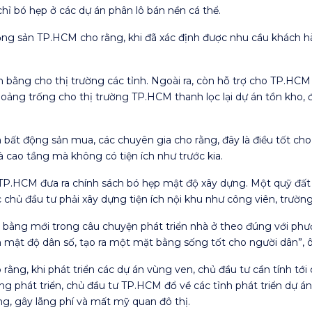
 chỉ bó hẹp ở các dự án phân lô bán nền cá thể.
ng sản TP.HCM cho rằng, khi đã xác định được nhu cầu khách hàn
ân bằng cho thị trường các tỉnh. Ngoài ra, còn hỗ trợ cho TP.HCM
ảng trống cho thị trường TP.HCM thanh lọc lại dự án tồn kho, đị
ất động sản mua, các chuyên gia cho rằng, đây là điều tốt cho 
 cao tầng mà không có tiện ích như trước kia.
ệc TP.HCM đưa ra chính sách bó hẹp mật độ xây dựng. Một quỹ đất
c chủ đầu tư phải xây dựng tiện ích nội khu như công viên, trườn
t bằng mới trong câu chuyện phát triển nhà ở theo đúng với ph
ần mật độ dân số, tạo ra một mặt bằng sống tốt cho người dân”, 
o rằng, khi phát triển các dự án vùng ven, chủ đầu tư cần tính t
ờng phát triển, chủ đầu tư TP.HCM đổ về các tỉnh phát triển dự 
ng, gây lãng phí và mất mỹ quan đô thị.