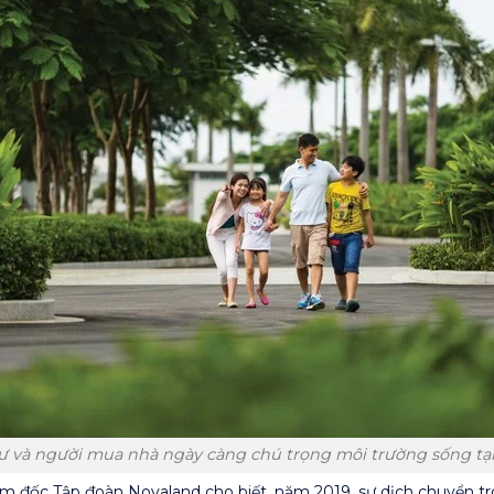
ư và người mua nhà ngày càng chú trọng môi trường sống tại
 đốc Tập đoàn Novaland cho biết, năm 2019, sự dịch chuyển tro