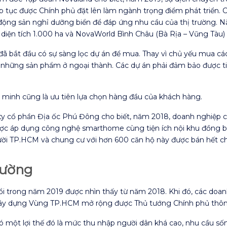
iếp tục được Chính phủ đặt lên làm ngành trọng điểm phát triển. 
động sản nghỉ dưỡng biển để đáp ứng nhu cầu của thị trường. N
diện tích 1.000 ha và NovaWorld Bình Châu (Bà Rịa – Vũng Tàu) v
đã bắt đầu có sự sàng lọc dự án để mua. Thay vì chủ yếu mua c
những sản phẩm ở ngoại thành. Các dự án phải đảm bảo được tiện
 minh cũng là ưu tiên lựa chọn hàng đầu của khách hàng.
 cổ phần Địa ốc Phú Đông cho biết, năm 2018, doanh nghiệp 
được áp dụng công nghệ smarthome cùng tiện ích nội khu đồng bộ
ời TP.HCM và chung cư với hơn 600 căn hộ này được bán hết ch
trường
 đổi trong năm 2019 được nhìn thấy từ năm 2018. Khi đó, các doa
h xây dựng Vùng TP.HCM mở rộng được Thủ tướng Chính phủ thô
ó một lợi thế đó là mức thu nhập người dân khá cao, nhu cầu sống