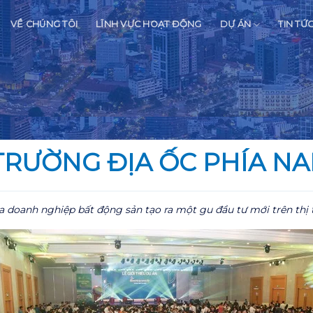
VỀ CHÚNG TÔI
LĨNH VỰC HOẠT ĐỘNG
DỰ ÁN
TIN TỨ
 TRƯỜNG ĐỊA ỐC PHÍA N
a doanh nghiệp bất động sản tạo ra một gu đầu tư mới trên thị