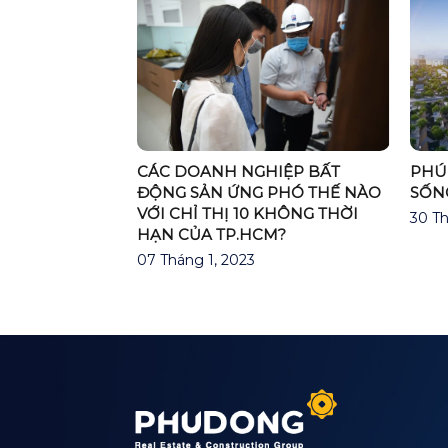
ến đường có
PHÚ
CÁC DOANH NGHIỆP BẤT
 Bình Dương với
SỐNG
ĐỘNG SẢN ỨNG PHÓ THẾ NÀO
VỚI CHỈ THỊ 10 KHÔNG THỜI
30 Th
HẠN CỦA TP.HCM?
07 Tháng 1, 2023