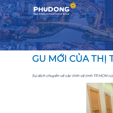
Skip
to
content
GU MỚI CỦA THỊ
Sự dịch chuyển về các tỉnh vệ tinh TP.HCM củ