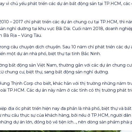
ay vì chủ yếu phát triển các dự án bất động sản tại TP.HCM, cá
2010 – 2017 chỉ phát triển các dự án chung cư tại TP.HCM, thì
sản nghỉ dưỡng tại khu vực Bãi Dài. Cuối năm 2018, doanh nghiệp 
nh Bà Rịa – Vũng Tàu.
rong câu chuyện dịch chuyển. Sau 10 năm chỉ phát triển các dự
iển một dự án nhà phố, biệt thự tại tỉnh Bắc Ninh.
ường bất động sản Việt Nam, thường gắn với các dự án chung cư,
ừ chung cư, biệt thự, sang bất động sản nghỉ dưỡng.
 Thịnh Corp cho biết, khác hẳn với thị trường những năm trướ
oài TP.HCM. Các dự án này nằm ở các tỉnh có thị trường phát triể
p địa ốc phát triển hiện nay đa phần là nhà phố, biệt thự và bấ
 nhu cầu thực sự của khách hàng, bởi nếu ở TP.HCM, người dân th
u những dự án lớn, đồng bộ về tiện ích…, nên dòng sản phẩm phả