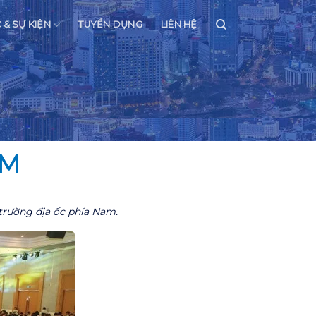
C & SỰ KIỆN
TUYỂN DỤNG
LIÊN HỆ
AM
 trường địa ốc phía Nam.