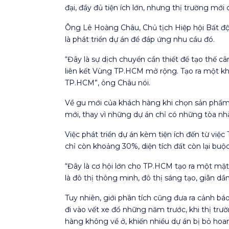
đại, đầy đủ tiện ích lớn, nhưng thị trường mới
Ông Lê Hoàng Châu, Chủ tịch Hiệp hội Bất độ
là phát triển dự án để đáp ứng nhu cầu đó.
“Đây là sự dịch chuyển cần thiết để tạo thế c
liên kết Vùng TP.HCM mở rộng. Tạo ra một kho
TP.HCM”, ông Châu nói.
Về gu mới của khách hàng khi chọn sản phẩm b
mới, thay vì những dự án chỉ có những tòa nhà
Việc phát triển dự án kèm tiện ích đến từ vi
chỉ còn khoảng 30%, diện tích đất còn lại buộ
“Đây là cơ hội lớn cho TP.HCM tạo ra một mặ
là đô thị thông minh, đô thị sáng tạo, giãn d
Tuy nhiên, giới phân tích cũng đưa ra cảnh bá
đi vào vết xe đổ những năm trước, khi thị trư
hàng không về ở, khiến nhiều dự án bị bỏ hoa