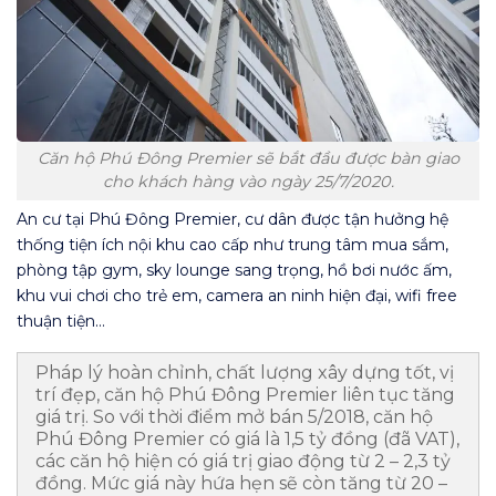
Căn hộ Phú Đông Premier sẽ bắt đầu được bàn giao
cho khách hàng vào ngày 25/7/2020.
An cư tại Phú Đông Premier, cư dân được tận hưởng hệ
thống tiện ích nội khu cao cấp như trung tâm mua sắm,
phòng tập gym, sky lounge sang trọng, hồ bơi nước ấm,
khu vui chơi cho trẻ em, camera an ninh hiện đại, wifi free
thuận tiện…
Pháp lý hoàn chỉnh, chất lượng xây dựng tốt, vị
trí đẹp, căn hộ Phú Đông Premier liên tục tăng
giá trị. So với thời điểm mở bán 5/2018, căn hộ
Phú Đông Premier có giá là 1,5 tỷ đồng (đã VAT),
các căn hộ hiện có giá trị giao động từ 2 – 2,3 tỷ
đồng. Mức giá này hứa hẹn sẽ còn tăng từ 20 –