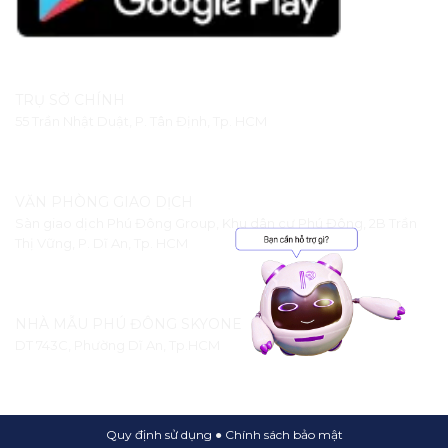
TRỤ SỞ CHÍNH
55 Trần Nhật Duật, P. Tân Định, Tp. HCM
VĂN PHÒNG GIAO DỊCH
Sàn giao dịch Phú Đông Group, Khu dân cư Phú Đông, 2B Trần
Thị Vững, P. Dĩ An, Tp. HCM
NHÀ MẪU PHÚ ĐÔNG SKYONE
DT 743C, Phường Dĩ An, Tp.HCM
Quy định sử dụng
●
Chính sách bảo mật