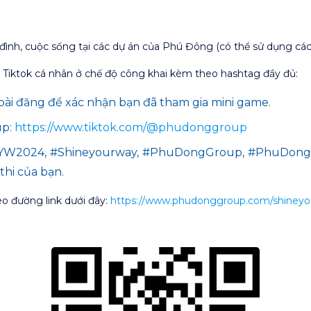
 đình, cuộc sống tại các dự án của Phú Đông (có thể sử dụng các
ng Tiktok cá nhân ở chế độ công khai kèm theo hashtag đầy đủ:
ài đăng để xác nhận bạn đã tham gia mini game.
up:
https://www.tiktok.com/@phudonggroup
W2024, #Shineyourway, #PhuDongGroup, #PhuDongCit
thi của bạn.
heo đường link dưới đây:
https://www.phudonggroup.com/shiney