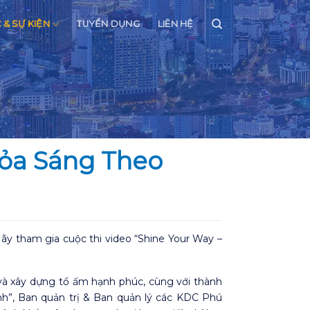
C & SỰ KIỆN
TUYỂN DỤNG
LIÊN HỆ
Tỏa Sáng Theo
ãy tham gia cuộc thi video
“Shine Your Way –
và xây dựng tổ ấm hạnh phúc, cùng với thành
nh”
, Ban quản trị & Ban quản lý các KDC Phú