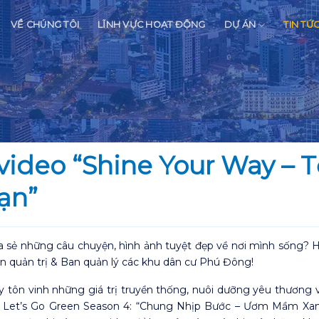
VỀ CHÚNG TÔI
LĨNH VỰC HOẠT ĐỘNG
DỰ ÁN
TIN TỨ
 video “Shine Your Way – 
ạn”
sẻ những câu chuyện, hình ảnh tuyệt đẹp về nơi mình sống? H
n quản trị & Ban quản lý các khu dân cư Phú Đông!
 tôn vinh những giá trị truyền thống, nuôi dưỡng yêu thương 
 Let’s Go Green Season 4: “Chung Nhịp Bước – Ươm Mầm Xa