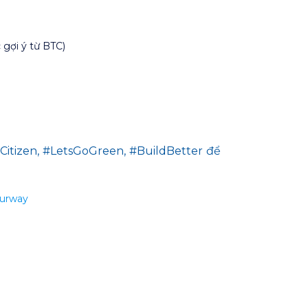
 gợi ý từ BTC)
izen, #LetsGoGreen, #BuildBetter để
ourway