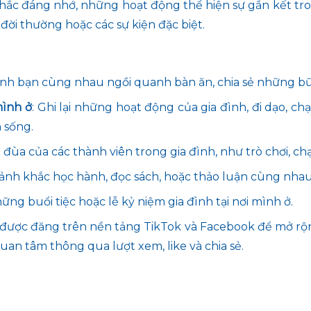
hắc đáng nhớ, những hoạt động thể hiện sự gắn kết tro
ời thường hoặc các sự kiện đặc biệt.
 đình bạn cùng nhau ngồi quanh bàn ăn, chia sẻ những bữ
mình ở
: Ghi lại những hoạt động của gia đình, đi dạo, ch
 sống.
i đùa của các thành viên trong gia đình, như trò chơi, c
oảnh khắc học hành, đọc sách, hoặc thảo luận cùng nhau
hững buổi tiệc hoặc lễ kỷ niệm gia đình tại nơi mình ở.
i được đăng trên nền tảng TikTok và Facebook để mở rộng
uan tâm thông qua lượt xem, like và chia sẻ.