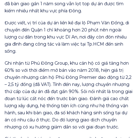
đã bàn giao gần 1 năm song vẫn lọt top dự án được tìm
kiếm nhiều nhất khu vực phía Đông.
Được viết, vị trí của dự án liền kề đại lộ Phạm Văn Đồng, di
chuyển đến Quận 1 chỉ khoảng hơn 20 phút nên ngoài
lượng cư dân trong khu vực Dĩ An, nơi đây còn đón nhiều
gia đình đang công tác và làm việc tại Tp.HCM đến sinh
sống.
Ghi nhận từ Phú Đông Group, khu căn hộ có giá tăng hơn
60% so với thời điểm mở bán vào năm 2018, hiện giá trị
chuyển nhượng căn hộ Phú Đông Premier dao động từ 2,2
– 2,5 tỷ đồng (đã VAT). Tính đến nay, lượng chuyển nhượng
thứ cấp của dự án đã đạt gần 90%. Sôi nổi nhất là trong giai
đoạn từ lúc cất nóc đến trước bàn giao. Đánh giá cao chất
lượng xây dựng, hệ thống tiện ích cũng như hệ thống vận
hành, sau khi bàn giao, đa số khách hàng sinh sống tại dự
án có nhu cầu ở thực. Do đó lượng giao dịch chuyển
nhượng có xu hướng giảm dần so với giai đoạn trước.