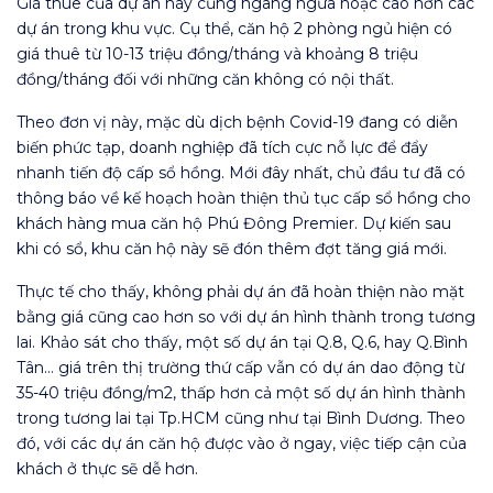
Giá thuê của dự án này cũng ngang ngửa hoặc cao hơn các
dự án trong khu vực. Cụ thể, căn hộ 2 phòng ngủ hiện có
giá thuê từ 10-13 triệu đồng/tháng và khoảng 8 triệu
đồng/tháng đối với những căn không có nội thất.
Theo đơn vị này, mặc dù dịch bệnh Covid-19 đang có diễn
biến phức tạp, doanh nghiệp đã tích cực nỗ lực để đẩy
nhanh tiến độ cấp sổ hồng. Mới đây nhất, chủ đầu tư đã có
thông báo về kế hoạch hoàn thiện thủ tục cấp sổ hồng cho
khách hàng mua căn hộ Phú Đông Premier. Dự kiến sau
khi có sổ, khu căn hộ này sẽ đón thêm đợt tăng giá mới.
Thực tế cho thấy, không phải dự án đã hoàn thiện nào mặt
bằng giá cũng cao hơn so với dự án hình thành trong tương
lai. Khảo sát cho thấy, một số dự án tại Q.8, Q.6, hay Q.Bình
Tân… giá trên thị trường thứ cấp vẫn có dự án dao động từ
35-40 triệu đồng/m2, thấp hơn cả một số dự án hình thành
trong tương lai tại Tp.HCM cũng như tại Bình Dương. Theo
đó, với các dự án căn hộ được vào ở ngay, việc tiếp cận của
khách ở thực sẽ dễ hơn.