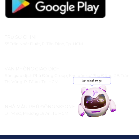
TRỤ SỞ CHÍNH
55 Trần Nhật Duật, P. Tân Định, Tp. HCM
VĂN PHÒNG GIAO DỊCH
Sàn giao dịch Phú Đông Group, Khu dân cư Phú Đông, 2B Trần
Thị Vững, P. Dĩ An, Tp. HCM
NHÀ MẪU PHÚ ĐÔNG SKYONE
DT 743C, Phường Dĩ An, Tp.HCM