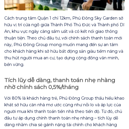
Cách trung tâm Quận 1 chỉ 12km, Phú Đông Sky Garden sở
hữu vị trí cửa ngõ giữa Thành Phố Thủ Đức và Thành phố Dĩ
An, khu vực ngày càng sầm uất và có kết nối giao thông
thuận tiện. Theo chủ đầu tư, với chính sách thanh toán mới
này, Phú Đông Group mong muốn mang đến sự an tâm
cho khách hàng khi sở hữu bất động sản giàu tiềm năng và
thu hút người mua an cư, tạo dựng cộng đồng văn minh,
bền vững.
Tích lũy dễ dàng, thanh toán nhẹ nhàng
nhờ chính sách 0,5%/tháng
Với 80% là khách hàng trẻ, Phú Đông Group thấu hiểu khao
khát sở hữu căn nhà mơ ước cũng như nỗi lo và áp lực của
người mua khi thanh toán tiền nhà theo tiến độ. Từ đó, chủ
đầu tư áp dụng chính thanh toán nhẹ nhàng – tích lũy dễ
dàng nhằm chia sẻ gánh nặng tài chính cho khách hàng