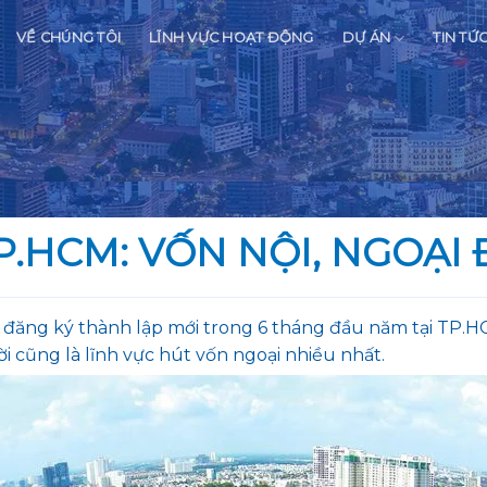
VỀ CHÚNG TÔI
LĨNH VỰC HOẠT ĐỘNG
DỰ ÁN
TIN TỨ
P.HCM: VỐN NỘI, NGOẠI
đăng ký thành lập mới trong 6 tháng đầu năm tại TP.HC
i cũng là lĩnh vực hút vốn ngoại nhiều nhất.