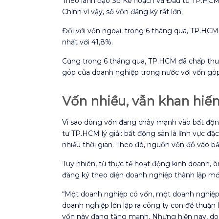
Theo lãnh đạo Sở Kế hoạch và Đầu tư TP.HCM, 
Chính vì vậy, số vốn đăng ký rất lớn.
Đối với vốn ngoại, trong 6 tháng qua, TP.HCM 
nhất với 41,8%.
Cũng trong 6 tháng qua, TP.HCM đã chấp thuậ
góp của doanh nghiệp trong nước với vốn góp 
Vốn nhiều, vẫn khan hiế
Vì sao dòng vốn đang chảy mạnh vào bất độn
tư TP.HCM lý giải: bất động sản là lĩnh vực đ
nhiều thời gian. Theo đó, nguồn vốn đổ vào bấ
Tuy nhiên, từ thực tế hoạt động kinh doanh
đăng ký theo diện doanh nghiệp thành lập mới
“Một doanh nghiệp có vốn, một doanh nghiệp c
doanh nghiệp lớn lập ra công ty con để thuận
vốn này đang tăng mạnh. Nhưng hiện nay, do 