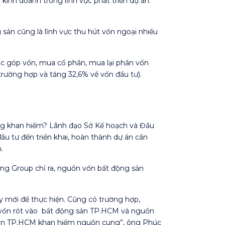
inh doanh trong lĩnh vực phát triển dự án.
 sản cũng là lĩnh vực thu hút vốn ngoại nhiều
ục góp vốn, mua cổ phần, mua lại phần vốn
rường hợp và tăng 32,6% về vốn đầu tư).
ung khan hiếm? Lãnh đạo Sở Kế hoạch và Đầu
đầu tư đến triển khai, hoàn thành dự án cần
.
ng Group chỉ ra, nguồn vốn bất động sản
y mới để thực hiện. Cũng có trường hợp,
ồn vốn rót vào bất động sản TP.HCM và nguồn
g sản TP.HCM khan hiếm nguồn cung”, ông Phúc