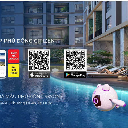
P PHÚ ĐÔNG CITIZEN
À MẪU PHÚ ĐÔNG SKYONE
743C, Phường Dĩ An, Tp.HCM