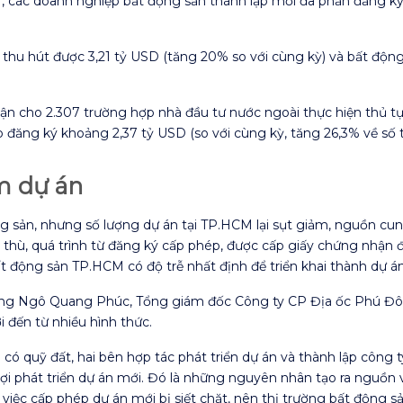
các doanh nghiệp bất động sản thành lập mới đa phần đăng ký k
thu hút được 3,21 tỷ USD (tăng 20% so với cùng kỳ) và bất động
n cho 2.307 trường hợp nhà đầu tư nước ngoài thực hiện thủ t
đăng ký khoảng 2,37 tỷ USD (so với cùng kỳ, tăng 26,3% về số t
m dự án
g sản, nhưng số lượng dự án tại TP.HCM lại sụt giảm, nguồn c
ặc thù, quá trình từ đăng ký cấp phép, được cấp giấy chứng nhận 
t động sản TP.HCM có độ trễ nhất định để triển khai thành dự án
, ông Ngô Quang Phúc, Tổng giám đốc Công ty CP Địa ốc Phú Đô
 đến từ nhiều hình thức.
ó quỹ đất, hai bên hợp tác phát triển dự án và thành lập công t
 lợi phát triển dự án mới. Đó là những nguyên nhân tạo ra ngu
việc cấp phép dự án mới bị siết chặt, nên thị trường bất độn