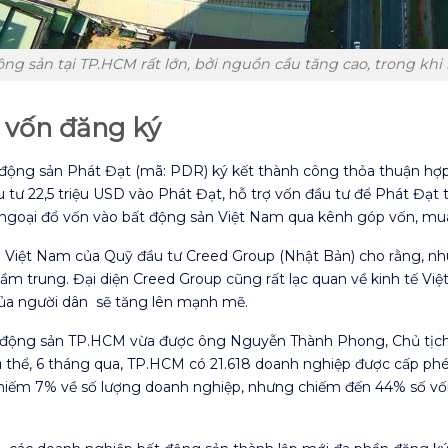
g sản tại TP.HCM rất lớn, bởi nguồn cầu tăng cao, trong kh
 vốn đăng ký
t động sản Phát Đạt (mã: PDR) ký kết thành công thỏa thuận hợ
 tư 22,5 triệu USD vào Phát Đạt, hỗ trợ vốn đầu tư để Phát Đạt t
n ngoại đổ vốn vào bất động sản Việt Nam qua kênh góp vốn, mu
 Việt Nam của Quỹ đầu tư Creed Group (Nhật Bản) cho rằng, nh
ầm trung. Đại diện Creed Group cũng rất lạc quan về kinh tế Việ
… của người dân sẽ tăng lên mạnh mẽ.
t động sản TP.HCM vừa được ông Nguyễn Thành Phong, Chủ tịch
Cụ thể, 6 tháng qua, TP.HCM có 21.618 doanh nghiệp được cấp ph
 chiếm 7% về số lượng doanh nghiệp, nhưng chiếm đến 44% số vố