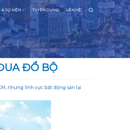
C & SỰ KIỆN
TUYỂN DỤNG
LIÊN HỆ
 ĐUA ĐỔ BỘ
M, nhưng lĩnh vực bất động sản lại