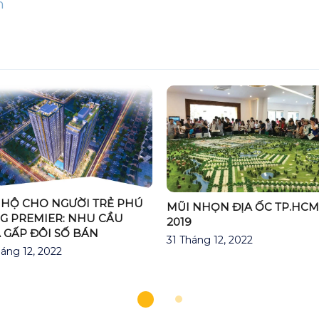
n
 HỘ CHO NGƯỜI TRẺ PHÚ
MŨI NHỌN ĐỊA ỐC TP.HCM
G PREMIER: NHU CẦU
2019
 GẤP ĐÔI SỐ BÁN
31 Tháng 12, 2022
áng 12, 2022