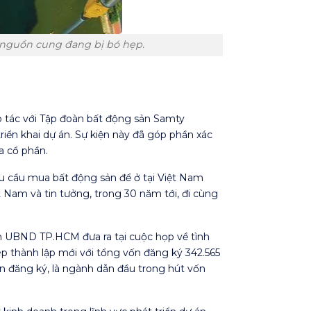
i nguồn cung đang bị bó hẹp.
p tác với Tập đoàn bất động sản Samty
riển khai dự án. Sự kiện này đã góp phần xác
a cổ phần.
u cầu mua bất động sản để ở tại Việt Nam
t Nam và tin tưởng, trong 30 năm tới, đi cùng
 UBND TP.HCM đưa ra tại cuộc họp về tình
ép thành lập mới với tổng vốn đăng ký 342.565
n đăng ký, là ngành dẫn đầu trong hút vốn