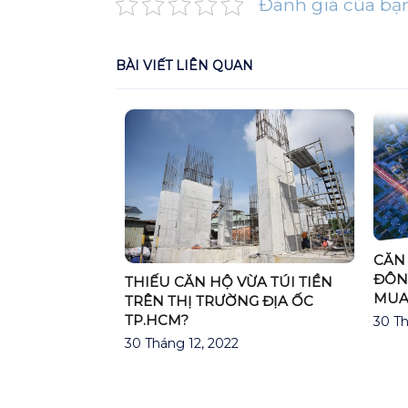
Đánh giá của bạ
BÀI VIẾT LIÊN QUAN
CĂN
 ỐC TP.HCM
ĐÔN
THIẾU CĂN HỘ VỪA TÚI TIỀN
UỐI NĂM 2018
MUA
TRÊN THỊ TRƯỜNG ĐỊA ỐC
NG TRƯỞNG
TP.HCM?
30 Th
30 Tháng 12, 2022