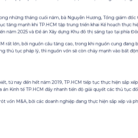
trong những tháng cuối năm, bà Nguyễn Hương, Tổng giám đốc 
 tục tăng mạnh khi TP.HCM tập trung triển khai Kế hoạch thực 
đến năm 2025 và Đề án Xây dựng Khu đô thị sáng tạo tại phía Đ
 rất lớn, bởi nguồn cầu tăng cao, trong khi nguồn cung đang b
ướng thủ tục pháp lý, thì nguồn vốn sẽ còn chảy mạnh vào bất độ
ết, từ nay đến hết năm 2019, TP.HCM tiếp tục thực hiện sắp xếp
 án Kinh tế TP.HCM đẩy nhanh tiến độ giải quyết các thủ tục đối
rót vốn M&A, bởi các doanh nghiệp đang thực hiện sắp xếp và ph