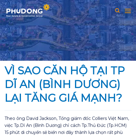
Skip
to
content
VÌ SAO CĂN HỘ TẠI TP
DĨ AN (BÌNH DƯƠNG)
LẠI TĂNG GIÁ MẠNH?
Theo ông David Jackson, Tổng giám đốc Colliers Việt Nam,
việc Tp.Dĩ An (Bình Dương) chỉ cách Tp.Thủ Đức (Tp.HCM)
15 phút di chuyển sẽ biến nơi đây thành lựa chọn rất phù