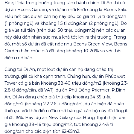
Bee; Phía trong hướng trung tâm hành chính Dĩ An thì có
dự án Bcons Garden, và dự án mới khởi công là Bcons Sala.
Hầu hết các dự án căn hộ này đều có giá từ 1,3 tỉ đồng/căn
(1 phòng ngủ) và khoảng 1.5 tỉ đồng/căn (2 phòng ngủ). Do
giá vừa túi tiền (trên dưới 30 triệu đồng/m2) nên các dự án
này đều đón nhận sức mua khá tốt khi ra thị trường. Trong
đó, một số dự án đã cất nóc như Bcons Green View, Bcons
Garden hiện mức giá đã tăng khoảng 10-20% so với thời
điểm mở bán.
Cũng tại Dĩ An, một loạt dự án căn hộ đang chào thị
trường, giá cả khá cạnh tranh. Chẳng hạn, dự án Phúc Đạt
Tower có giá bán khoảng 38-40 triệu đồng/m2 (khoảng 2.3-
2.8 tỉ đồng/căn, đã VAT); dự án Phú Đông Priemier, P.Bình
An, Dĩ An đang chào giá thứ cấp khoảng 34-35 triệu
đồng/m2 (khoảng 2.2-2.6 tỉ đồng/căn), dự án hiện đã hoàn
thiện;so với thời điểm đầu mở bán giá căn hộ này đã tăng ít
nhất 15%. Hay, dự án New Galaxy của Hưng Thịnh hiện bán
giá khoảng 38-46 triệu đồng/m2, tức khoảng 2.4-3 tỉ
đồng/căn cho các diện tích 62-65m2.