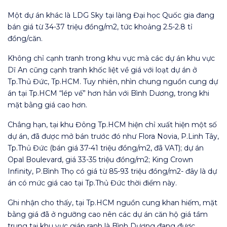
Một dự án khác là LDG Sky tại làng Đại học Quốc gia đang
bán giá từ 34-37 triệu đồng/m2, tức khoảng 2.5-2.8 tỉ
đồng/căn.
Không chỉ cạnh tranh trong khu vực mà các dự án khu vực
Dĩ An cũng cạnh tranh khốc liệt về giá với loạt dự án ở
Tp.Thủ Đức, Tp.HCM. Tuy nhiên, nhìn chung nguồn cung dự
án tại Tp.HCM “lép vế” hơn hẳn với Bình Dương, trong khi
mặt bằng giá cao hơn.
Chẳng hạn, tại khu Đông Tp.HCM hiện chỉ xuất hiện một số
dự án, đã được mở bán trước đó như Flora Novia, P.Linh Tây,
Tp.Thủ Đức (bán giá 37-41 triệu đồng/m2, đã VAT); dự án
Opal Boulevard, giá 33-35 triệu đồng/m2; King Crown
Infinity, P.Bình Thọ có giá từ 85-93 triệu đồng/m2- đây là dự
án có mức giá cao tại Tp.Thủ Đức thời điểm này.
Ghi nhận cho thấy, tại Tp.HCM nguồn cung khan hiếm, mặt
bằng giá đã ở ngưỡng cao nên các dự án căn hộ giá tầm
trung tại khu vực giáp ranh là Bình Dương đang được