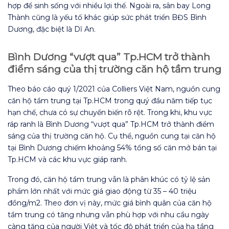
hợp để sinh sống với nhiều lợi thế. Ngoài ra, sân bay Long
Thành cũng là yếu tố khác giúp sức phát triển BĐS Bình
Dương, đặc biệt là Dĩ An.
Bình Dương “vượt qua” Tp.HCM trở thành
điểm sáng của thị trường căn hộ tầm trung
Theo báo cáo quý 1/2021 của Colliers Việt Nam, nguồn cung
căn hộ tầm trung tại Tp.HCM trong quý đầu năm tiếp tục
hạn chế, chưa có sự chuyển biến rõ rệt. Trong khi, khu vực
ráp ranh là Bình Dương “vượt qua” Tp.HCM trở thành điểm
sáng của thị trường căn hộ. Cụ thể, nguồn cung tại căn hộ
tại Bình Dương chiếm khoảng 54% tổng số căn mở bán tại
Tp.HCM và các khu vực giáp ranh.
Trong đó, căn hộ tầm trung vẫn là phân khúc có tỷ lệ sản
phẩm lớn nhất với mức giá giao động từ 35 – 40 triệu
đồng/m2. Theo đơn vị này, mức giá bình quân của căn hộ
tầm trung có tăng nhưng vẫn phù hợp với nhu cầu ngày
càng tăng của người Việt và tốc độ phát triển của hạ tầng