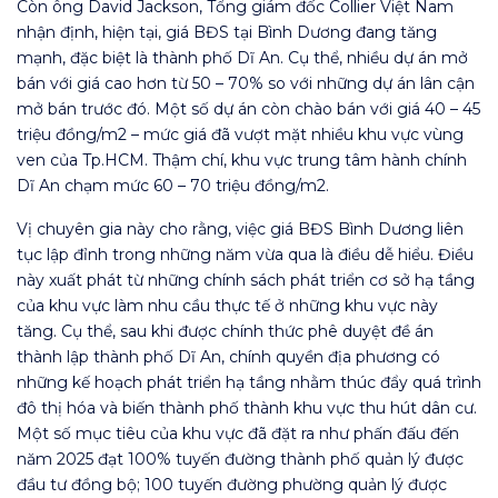
Còn ông David Jackson, Tổng giám đốc Collier Việt Nam
nhận định, hiện tại, giá BĐS tại Bình Dương đang tăng
mạnh, đặc biệt là thành phố Dĩ An. Cụ thể, nhiều dự án mở
bán với giá cao hơn từ 50 – 70% so với những dự án lân cận
mở bán trước đó. Một số dự án còn chào bán với giá 40 – 45
triệu đồng/m2 – mức giá đã vượt mặt nhiều khu vực vùng
ven của Tp.HCM. Thậm chí, khu vực trung tâm hành chính
Dĩ An chạm mức 60 – 70 triệu đồng/m2.
Vị chuyên gia này cho rằng, việc giá BĐS Bình Dương liên
tục lập đỉnh trong những năm vừa qua là điều dễ hiểu. Điều
này xuất phát từ những chính sách phát triển cơ sở hạ tầng
của khu vực làm nhu cầu thực tế ở những khu vực này
tăng. Cụ thể, sau khi được chính thức phê duyệt đề án
thành lập thành phố Dĩ An, chính quyền địa phương có
những kế hoạch phát triển hạ tầng nhằm thúc đẩy quá trình
đô thị hóa và biến thành phố thành khu vực thu hút dân cư.
Một số mục tiêu của khu vực đã đặt ra như phấn đấu đến
năm 2025 đạt 100% tuyến đường thành phố quản lý được
đầu tư đồng bộ; 100 tuyến đường phường quản lý được