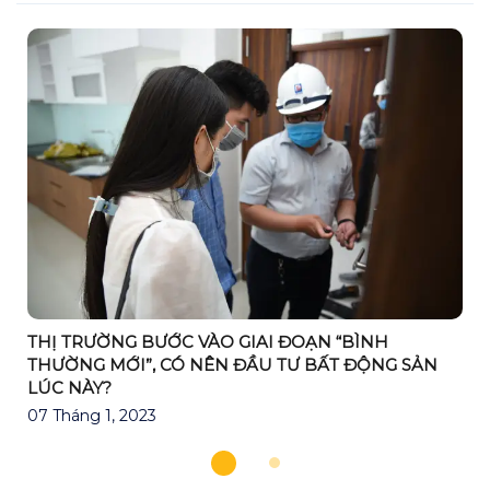
THỊ TRƯỜNG BƯỚC VÀO GIAI ĐOẠN “BÌNH
THƯỜNG MỚI”, CÓ NÊN ĐẦU TƯ BẤT ĐỘNG SẢN
LÚC NÀY?
07 Tháng 1, 2023