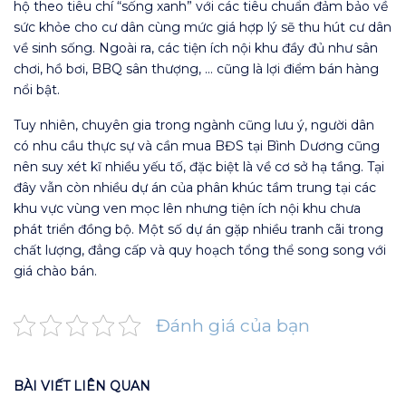
hộ theo tiêu chí “sống xanh” với các tiêu chuẩn đảm bảo về
sức khỏe cho cư dân cùng mức giá hợp lý sẽ thu hút cư dân
về sinh sống. Ngoài ra, các tiện ích nội khu đầy đủ như sân
chơi, hồ bơi, BBQ sân thượng, … cũng là lợi điểm bán hàng
nổi bật.
Tuy nhiên, chuyên gia trong ngành cũng lưu ý, người dân
có nhu cầu thực sự và cần mua BĐS tại Bình Dương cũng
nên suy xét kĩ nhiều yếu tố, đặc biệt là về cơ sở hạ tầng. Tại
đây vẫn còn nhiều dự án của phân khúc tầm trung tại các
khu vực vùng ven mọc lên nhưng tiện ích nội khu chưa
phát triển đồng bộ. Một số dự án gặp nhiều tranh cãi trong
chất lượng, đẳng cấp và quy hoạch tổng thể song song với
giá chào bán.
Đánh giá của bạn
BÀI VIẾT LIÊN QUAN