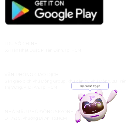
TRỤ SỞ CHÍNH
55 Trần Nhật Duật, P. Tân Định, Tp. HCM
VĂN PHÒNG GIAO DỊCH
Sàn giao dịch Phú Đông Group, Khu dân cư Phú Đông, 2B Trần
Thị Vững, P. Dĩ An, Tp. HCM
NHÀ MẪU PHÚ ĐÔNG SKYONE
DT 743C, Phường Dĩ An, Tp.HCM