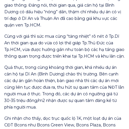
giao thông. Đáng nói, thời gian qua, giá căn hộ tại Bình
Dương có dấu hiệu “nóng” dần, thậm chí nhiều dự án có vị
trí đẹp ở Dĩ An và Thuận An đã cao bằng giá khu vực các
quận ven Tp.HCM.
Cùng với giá thì sức mua cũng “tăng nhiệt” rõ nét ở Tp.Dĩ
An thời gian qua do vừa có lợi thế giáp Tp.Thủ Đức của
Tp.HCM, vừa được hưởng gần như toàn bộ các hạ tầng giao
thông quan trọng được triển khai tại Tp.HCM và khu lân cận.
Quả thực, trong cùng khoảng thời gian, khá nhiều dự án
căn hộ tại Dĩ An (Bình Dương) chào thị trường. Bên cạnh
các dự án gần hoàn thiện, bàn giao nhà thì các dự án mới
cũng liên tục được đưa ra, thu hút sự quan tâm của NĐT lẫn
người mua ở thực. Trong đó, các dự án có ngưỡng giá từ
30-35 triệu đồng/m2 nhận được sự quan tâm đáng kể từ
phía người mua.
Ghi nhận cho thấy, dọc trục quốc lộ 1K, một loạt dự án của
CĐT Bcons như Bcons Green View, Bcons Plaza, Bcons