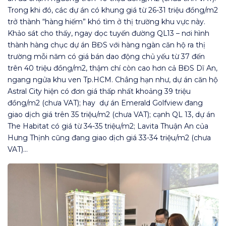
Trong khi đó, các dự án có khung giá từ 26-31 triệu đồng/m2
trở thành “hàng hiếm” khó tìm ở thị trường khu vực này.
Khảo sát cho thấy, ngay dọc tuyến đường QL13 – nơi hình
thành hàng chục dự án BĐS với hàng ngàn căn hộ ra thị
trường mỗi năm có giá bán dao động chủ yếu từ 37 đến
trên 40 triệu đồng/m2, thậm chí còn cao hơn cả BĐS Dĩ An,
ngang ngửa khu ven Tp.HCM. Chẳng hạn như, dự án căn hộ
Astral City hiện có đơn giá thấp nhất khoảng 39 triệu
đồng/m2 (chưa VAT); hay dự án Emerald Golfview đang
giao dịch giá trên 35 triệu/m2 (chưa VAT); cạnh QL 13, dự án
The Habitat có giá từ 34-35 triệu/m2; Lavita Thuận An của
Hưng Thịnh cũng đang giao dịch giá 33-34 triệu/m2 (chưa
VAT)…