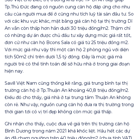
Tp.Thủ Đức đang có nguồn cung căn hộ đáp ứng cho nhu
cầu của người mua để ở cũng như tích luỹ tài sản đầu tư. So
với các khu vực khác, mặt bằng giá căn hộ tại thị trường Dĩ
An vẫn còn thấp hơn hẳn dưới 30 triệu đồng/m2. Thậm chí
có những dự án được chủ đầu tư xây dựng mức giá rất tốt,
đơn cử như căn hộ Bcons Sala có giá từ 25 triệu đồng m2.
Với mức giá như vậy thì một căn hộ 2 phòng ngủ với diện
tích 50m2 chỉ trên dưới 1,5 tỷ đồng. Đây là mức giá mà
người trẻ có thể tính toán để sở hữu nhà ở trong giai đoạn
hiện nay.
Savill Việt Nam cũng thống kê rằng, giá trung bình tại thị
trường căn hộ ở Tp.Thuận An khoảng 40,8 triệu đồng/m2.
Điều đó cho thấy, giá nhà ở tại trung tâm Thuận An không
còn rẻ. Như vậy, nguồn cung căn hộ đưa ra thị trường trong
thời gian tới có vị trí đẹp không còn mức giá thấp.
Ghi nhận cho thấy, cuộc đua về giá trên thị trường căn hộ
Bình Dương trong năm 2021 khá khốc liệt. Hầu hết các dự
án đã chạm ngưỡng trên 40 triệu đồng/m2 (chưa tính VAT).