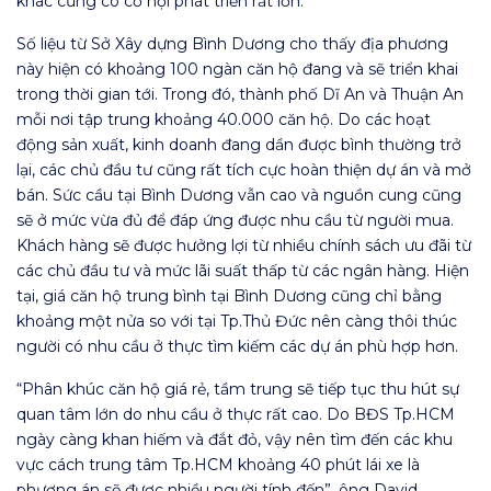
khác cũng có cơ hội phát triển rất lớn.
Số liệu từ Sở Xây dựng Bình Dương cho thấy địa phương
này hiện có khoảng 100 ngàn căn hộ đang và sẽ triển khai
trong thời gian tới. Trong đó, thành phố Dĩ An và Thuận An
mỗi nơi tập trung khoảng 40.000 căn hộ. Do các hoạt
động sản xuất, kinh doanh đang dần được bình thường trở
lại, các chủ đầu tư cũng rất tích cực hoàn thiện dự án và mở
bán. Sức cầu tại Bình Dương vẫn cao và nguồn cung cũng
sẽ ở mức vừa đủ để đáp ứng được nhu cầu từ người mua.
Khách hàng sẽ được hưởng lợi từ nhiều chính sách ưu đãi từ
các chủ đầu tư và mức lãi suất thấp từ các ngân hàng. Hiện
tại, giá căn hộ trung bình tại Bình Dương cũng chỉ bằng
khoảng một nửa so với tại Tp.Thủ Đức nên càng thôi thúc
người có nhu cầu ở thực tìm kiếm các dự án phù hợp hơn.
“Phân khúc căn hộ giá rẻ, tầm trung sẽ tiếp tục thu hút sự
quan tâm lớn do nhu cầu ở thực rất cao. Do BĐS Tp.HCM
ngày càng khan hiếm và đắt đỏ, vậy nên tìm đến các khu
vực cách trung tâm Tp.HCM khoảng 40 phút lái xe là
phương án sẽ được nhiều người tính đến”, ông David