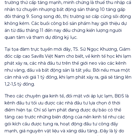
trường thứ cấp tăng mạnh, minh chứng là thuế thu nhập cá
nhân từ chuyển nhượng bất động sản tháng 10 tăng gấp
đôi tháng 9. Song song đó, thị trường sơ cấp cũng sôi động
không kém. Các buổi công bố sản phẩm hay giới thiệu dự
án từ đầu tháng 11 đến nay đều chứng kiến lượng người
quan tâm và tham dự đông kỷ lục.
Tại tọa đàm trực tuyến mới đây, TS. Sử Ngọc Khương, Giám
đốc cấp cao Savills Việt Nam cho biết, về kinh tế học khi lạm
phát xảy ra, các nhà đầu tư trên thế giới neo vào các kênh
như vàng, dầu và bất động sản là tất yếu. Bởi nếu mua một
căn nhà với giá 1 tỷ đồng, khi lạm phát xảy ra, giá sẽ tăng lên
1,2-1,5 tỷ đồng.
Theo các chuyên gia kinh tế, đối mặt với áp lực lạm, BĐS là
kênh đầu tư tối ưu được các nhà đầu tư lựa chọn ở thời
điểm hiện tại. Chỉ số lạm phát đang được dự báo có thể
tăng cao trước những biến động của nền kinh tế như các
gói kích cầu được tung ra, hoạt động đầu tư công đẩy
mạnh, giá nguyên vật liệu và xăng dầu tăng…Đây là lý do