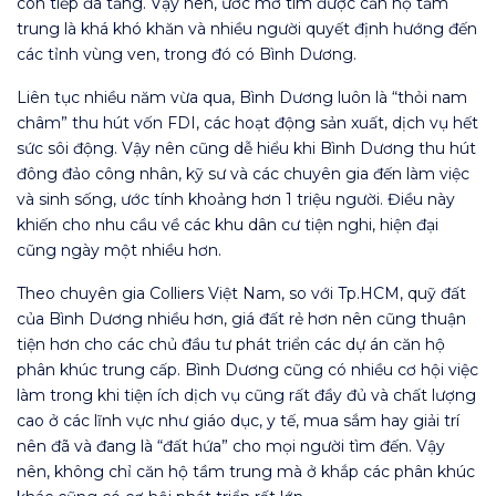
còn tiếp đà tăng. Vậy nên, ước mơ tìm được căn hộ tầm
trung là khá khó khăn và nhiều người quyết định hướng đến
các tỉnh vùng ven, trong đó có Bình Dương.
Liên tục nhiều năm vừa qua, Bình Dương luôn là “thỏi nam
châm” thu hút vốn FDI, các hoạt động sản xuất, dịch vụ hết
sức sôi động. Vậy nên cũng dễ hiểu khi Bình Dương thu hút
đông đảo công nhân, kỹ sư và các chuyên gia đến làm việc
và sinh sống, ước tính khoảng hơn 1 triệu người. Điều này
khiến cho nhu cầu về các khu dân cư tiện nghi, hiện đại
cũng ngày một nhiều hơn.
Theo chuyên gia Colliers Việt Nam, so với Tp.HCM, quỹ đất
của Bình Dương nhiều hơn, giá đất rẻ hơn nên cũng thuận
tiện hơn cho các chủ đầu tư phát triển các dự án căn hộ
phân khúc trung cấp. Bình Dương cũng có nhiều cơ hội việc
làm trong khi tiện ích dịch vụ cũng rất đầy đủ và chất lượng
cao ở các lĩnh vực như giáo dục, y tế, mua sắm hay giải trí
nên đã và đang là “đất hứa” cho mọi người tìm đến. Vậy
nên, không chỉ căn hộ tầm trung mà ở khắp các phân khúc