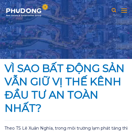
Skip
to
content
VÌ SAO BẤT ĐỘNG SẢN
VẪN GIỮ VỊ THẾ KÊNH
ĐẦU TƯ AN TOÀN
NHẤT?
Theo TS Lê Xuân Nghĩa, trong môi trường lạm phát tăng thì