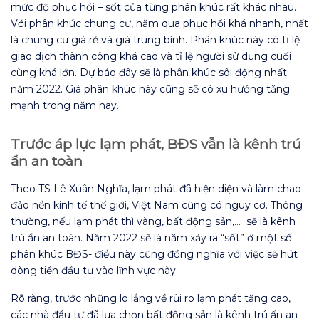
mức độ phục hồi – sốt của từng phân khúc rất khác nhau.
Với phân khúc chung cư, năm qua phục hồi khá nhanh, nhất
là chung cư giá rẻ và giá trung bình. Phân khúc này có tỉ lệ
giao dịch thành công khá cao và tỉ lệ người sử dụng cuối
cùng khá lớn. Dự báo đây sẽ là phân khúc sôi động nhất
năm 2022. Giá phân khúc này cũng sẽ có xu hướng tăng
mạnh trong năm nay.
Trước áp lực lạm phát, BĐS vẫn là kênh trú
ẩn an toàn
Theo TS Lê Xuân Nghĩa, lạm phát đã hiện diện và làm chao
đảo nền kinh tế thế giới, Việt Nam cũng có nguy cơ. Thông
thường, nếu lạm phát thì vàng, bất động sản,… sẽ là kênh
trú ẩn an toàn. Năm 2022 sẽ là năm xảy ra “sốt” ở một số
phân khúc BĐS- điều này cũng đồng nghĩa với việc sẽ hút
dòng tiền đầu tư vào lĩnh vực này.
Rõ ràng, trước những lo lắng về rủi ro lạm phát tăng cao,
các nhà đầu tư đã lựa chọn bất động sản là kênh trú ẩn an