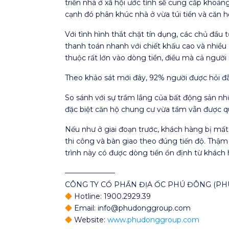
triển nhà ở xã hội ước tính sẽ cung cấp khoản
cạnh đó phân khúc nhà ở vừa túi tiền và căn h
Với tình hình thắt chặt tín dụng, các chủ đầu
thanh toán nhanh với chiết khấu cao và nhiều
thuộc rất lớn vào dòng tiền, điều mà cả ngườ
Theo khảo sát mới đây, 92% người được hỏi đã 
So sánh với sự trầm lắng của bất động sản n
đặc biệt căn hộ chung cư vừa tầm vẫn được q
Nếu như ở giai đoạn trước, khách hàng bị mất 
thi công và bàn giao theo đúng tiến độ. Thậm
trình này có được dòng tiền ổn định từ khách
———————
CÔNG TY CỔ PHẦN ĐỊA ỐC PHÚ ĐÔNG (P
Hotline: 1900.2929.39
Email: info@phudonggroup.com
Website:
www.phudonggroup.com