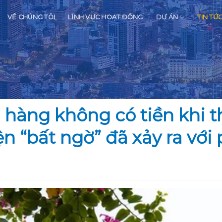
VỀ CHÚNG TÔI
LĨNH VỰC HOẠT ĐỘNG
DỰ ÁN
TIN TỨ
hàng không có tiền khi t
 “bất ngờ” đã xảy ra với