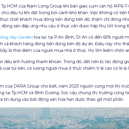
am Tp.HCM của Nam Long Group khi bàn giao cụm căn hộ MP6-7-8
chủ đầu tư khi đặt trong bối cảnh khó khăn. Việc không có tiền
 thực chất khách mua đóng tiền đúng tiến độ, thậm chí đóng nh
t động sản đáp ứng nhu cầu ở thực vẫn được hấp thụ tốt trong t
ông Sky Garden
toạ lạc tại P.An Bình, Dĩ An có đến 65% người m
 và khách hàng đóng tiền đúng tiến độ dự án. Điều này cho th
Đây là thời điểm của người mua nhà ở thực. Họ tìm kiếm chốn an
n đều ảnh hưởng thanh khoản. Trong đó, đất nền bị tác động giao
ừa túi tiền, có lượng người mua ở thực chiếm tỉ lệ cao có lẽ là 
Nam của DKRA Group cho biết, năm 2023 nguồn cung mới thị tr
g tại Tp.HCM và Bình Dương. Sức cầu chung thị trường cũng tiếp
à tín dụng vào bất động sản hứa hẹn được tháo gỡ một phần.