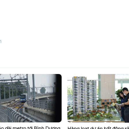
n
éo dài metro tới Bình Dương,
Hàng loạt dự án bất động s