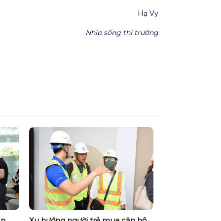
Hạ Vy
Nhịp sống thị trường
ản
Xu hướng người trẻ mua căn hộ