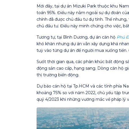
Mới đây, tại dự án Mizuki Park thuộc khu N
toán 95%. Điều này nằm ngoài sự dự đoán của 
chính đã được chủ đầu tư dự tính. Thế nhưng,
chủ đầu tư. Điều này minh chứng cho việc, bấ
Tương tự, tại Bình Dương, dự án căn hộ
Phú Đ
khó khăn nhưng dự án vẫn xây dựng khá nhanh
tuỳ vào từng dự án để người mua xuống tiền. 
Suốt thời gian qua, các phân khúc bất động sả
động sản cao cấp, hạng sang. Dòng căn hộ giá v
thị trường biến động.
Dự báo căn hộ tại Tp.HCM và các tỉnh phía 
khoảng 75% so với năm 2022, chủ yếu tập trun
quý 4/2023 khi những vướng mắc về pháp lý v