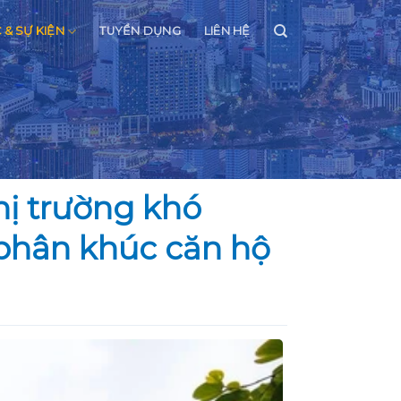
C & SỰ KIỆN
TUYỂN DỤNG
LIÊN HỆ
hị trường khó
 phân khúc căn hộ