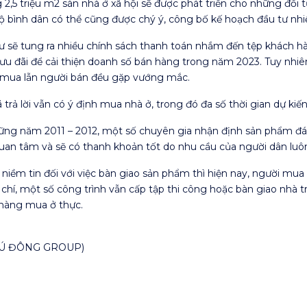
g 2,5 triệu m2 sàn nhà ở xã hội sẽ được phát triển cho những đố
ộ bình dân có thể cũng được chý ý, công bố kế hoạch đầu tư nhiề
 tư sẽ tung ra nhiều chính sách thanh toán nhắm đến tệp khách hà
 ưu đãi để cải thiện doanh số bán hàng trong năm 2023. Tuy nhiê
i mua lẫn người bán đều gặp vướng mắc.
trả lời vẫn có ý định mua nhà ở, trong đó đa số thời gian dự kiến
hững năm 2011 – 2012, một số chuyên gia nhận định sản phẩm đá
uan tâm và sẽ có thanh khoản tốt do nhu cầu của người dân luô
niềm tin đối với việc bàn giao sản phẩm thì hiện nay, người mua
 chí, một số công trình vẫn cấp tập thi công hoặc bàn giao nhà
 hàng mua ở thực.
HÚ ĐÔNG GROUP)