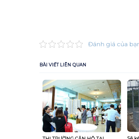
Đánh giá của bạ
BÀI VIẾT LIÊN QUAN
TRƯỜNG BẤT
Sẽ k
THỊ TRƯỜNG CĂN HỘ TẠI
 AN, BÌNH