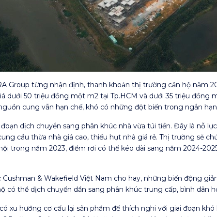
roup từng nhận định, thanh khoản thị trường căn hộ năm 202
giá dưới 50 triệu đồng một m2 tại Tp.HCM và dưới 35 triệu đồng 
nguồn cung vẫn hạn chế, khó có những đột biến trong ngắn hạn
 đoạn dịch chuyển sang phân khúc nhà vừa túi tiền. Đây là nỗ lự
ung cầu thừa nhà giá cao, thiếu hụt nhà giá rẻ. Thị trường sẽ c
xã hội trong năm 2023, điểm rơi có thể kéo dài sang năm 2024-2
 Cushman & Wakefield Việt Nam cho hay, những biến động giảm 
hộ có thể dịch chuyển dần sang phân khúc trung cấp, bình dân h
 có xu hướng cơ cấu lại sản phẩm để thích nghi với giai đoạn kh