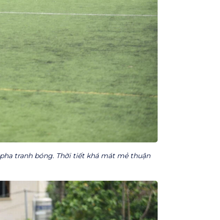
g pha tranh bóng. Thời tiết khá mát mẻ thuận