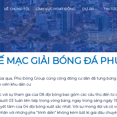
VỀ CHÚNG TÔI
LĨNH VỰC HOẠT ĐỘNG
DỰ ÁN
TIN TỨ
Ế MẠC GIẢI BÓNG ĐÁ PH
18 vừa qua, Phú Đông Group cùng cộng đồng cư dân đã tưng bừng
 viên khu dân cư.
chức với sự tham gia của 08 đội bóng bao gồm các cầu thủ đến t
suốt 03 tuần liên tiếp trong vòng bảng, ngay trong sáng ngày 19
 quyết tâm của 04 đội bóng xuất sắc nhất. Với sự mong đợi và cổ v
hãn với những pha “trình diễn” không kém bất kì giải đấu chuyê