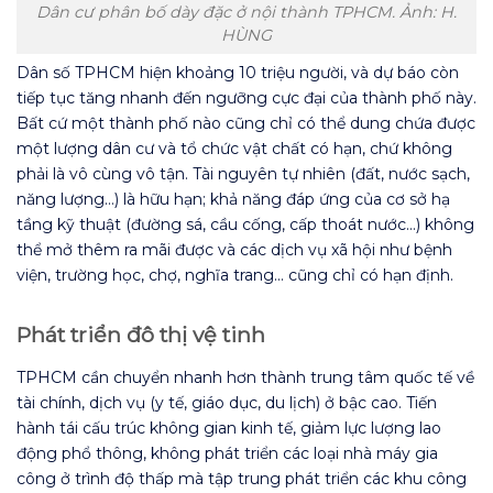
Dân cư phân bố dày đặc ở nội thành TPHCM. Ảnh: H.
HÙNG
Dân số TPHCM hiện khoảng 10 triệu người, và dự báo còn
tiếp tục tăng nhanh đến ngưỡng cực đại của thành phố này.
Bất cứ một thành phố nào cũng chỉ có thể dung chứa được
một lượng dân cư và tổ chức vật chất có hạn, chứ không
phải là vô cùng vô tận. Tài nguyên tự nhiên (đất, nước sạch,
năng lượng…) là hữu hạn; khả năng đáp ứng của cơ sở hạ
tầng kỹ thuật (đường sá, cầu cống, cấp thoát nước…) không
thể mở thêm ra mãi được và các dịch vụ xã hội như bệnh
viện, trường học, chợ, nghĩa trang… cũng chỉ có hạn định.
Phát triển đô thị vệ tinh
TPHCM cần chuyển nhanh hơn thành trung tâm quốc tế về
tài chính, dịch vụ (y tế, giáo dục, du lịch) ở bậc cao. Tiến
hành tái cấu trúc không gian kinh tế, giảm lực lượng lao
động phổ thông, không phát triển các loại nhà máy gia
công ở trình độ thấp mà tập trung phát triển các khu công