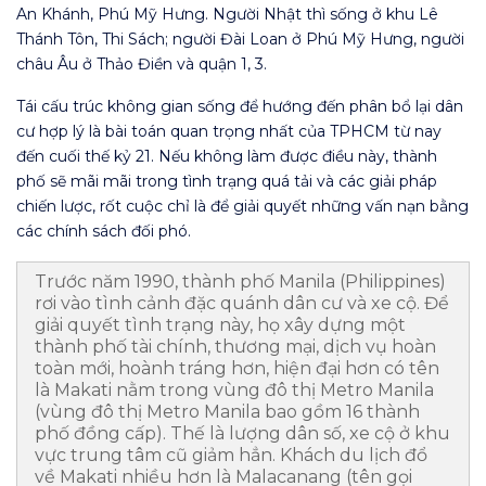
An Khánh, Phú Mỹ Hưng. Người Nhật thì sống ở khu Lê
Thánh Tôn, Thi Sách; người Đài Loan ở Phú Mỹ Hưng, người
châu Âu ở Thảo Điền và quận 1, 3.
Tái cấu trúc không gian sống để hướng đến phân bổ lại dân
cư hợp lý là bài toán quan trọng nhất của TPHCM từ nay
đến cuối thế kỷ 21. Nếu không làm được điều này, thành
phố sẽ mãi mãi trong tình trạng quá tải và các giải pháp
chiến lược, rốt cuộc chỉ là để giải quyết những vấn nạn bằng
các chính sách đối phó.
Trước năm 1990, thành phố Manila (Philippines)
rơi vào tình cảnh đặc quánh dân cư và xe cộ. Để
giải quyết tình trạng này, họ xây dựng một
thành phố tài chính, thương mại, dịch vụ hoàn
toàn mới, hoành tráng hơn, hiện đại hơn có tên
là Makati nằm trong vùng đô thị Metro Manila
(vùng đô thị Metro Manila bao gồm 16 thành
phố đồng cấp). Thế là lượng dân số, xe cộ ở khu
vực trung tâm cũ giảm hẳn. Khách du lịch đổ
về Makati nhiều hơn là Malacanang (tên gọi