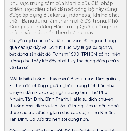
khu vực trung tâm của Manila cũ). Giải pháp
chiến lược điều phối dân số đồng bộ này cũng
được áp dụng ở Jakarta (Indonesia) khi họ phát
triển Bangdung làm thành phố đối trọng. Phố
Đông của Thượng Hải (Trung Quốc) cũng hình
thành và phát triển theo hướng này.
Chuyển dịch dân cư ra dần các vành đai ngoài thông
qua các lực đẩy và lực hút. Lực đẩy là giá cả dịch vụ,
bất động sản đắt đỏ. Từ năm 1990, TPHCM có hai hiện
tượng cho thấy lực đẩy phát huy tác dụng đáng chú ý
về dân số.
Một là hiện tượng “thay máu” ở khu trung tâm quận 1,
3. Theo đó, những người nghèo, trung bình bán nhà
chuyển dần ra các quận gần trung tâm như Phú
Nhuận, Tân Bình, Bình Thạnh. Hai là sự dịch chuyển
thương mại, dịch vụ lan tỏa từ trung tâm ra bên ngoài
theo các trục đường, làm cho các quận Phú Nhuận,
Tân Bình, Gò Vấp trở nên sôi động hơn.
Cùng với lực đẩy là lực hút. Đó là việc hình thành thị