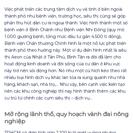
Việc phát triển các trung tâm dịch vụ vệ tinh ở bên ngoài
thành phố như bệnh viện, trường học, siêu thị cũng sẽ góp
phần thu hút dân cư ra ngoại thành. Việc hình thành một số
bệnh viện ở Bình Chánh như Bệnh viện Nhi Đồng (quy mô
1.000 giường bệnh, tổng mức đầu tư gần 4.500 tỉ đồng),
Bệnh viện Chấn thương Chỉnh hình là một nỗ lực phát triển
thành phố theo hướng này. Một ví dụ điển hình nhất là siêu
thị Aeon của Nhật ở Tân Phú, Bình Tân ra đời đã làm cho
hoạt động kinh doanh và đời sống của cư dân ở khu vực
này trở nên sôi động hơn. Nó như một cú hích kéo theo rất
nhiều loại hình dịch vụ khác lan tỏa ra xung quanh như nhà
hàng, khách sạn, nhà trọ,… Như vậy, bên cạnh việc kiến tạo
nên các khu công nghiệp thì nay hình thành thêm các khu
cư trú từ chính các cụm siêu thị – dịch vụ…
Mở rộng lãnh thổ, quy hoạch vành đai nông
nghiệp
TPHCM có diện tích gần 2.100 ki lô mét vuông nhưng