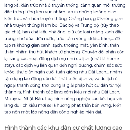
làng xã, kiến trúc nhà ở truyền thống, cảnh quan môi trường
đặc trưng từng khu vực nhằm tạo ra những không gian –
kiến trúc văn hóa truyền thống. Chẳng hạn, giữ không gian
nhà truyền thống Nam bộ, Bắc bộ và Trung bộ (tùy theo
gia chủ), hạn chế kiểu nhà ống; giữ các loại mảng xanh đặc
trưng như dừa, dừa nước, trầu, tầm vông, đước, tràm,… để
tạo ra không gian xanh, sạch, thoáng mát, yên bình, thân
thiện nhằm thu hút khách tứ phương. Chuyển đổi phần còn
lại sang các hoạt động dịch vụ như du lịch (nhất là home
stay), các dịch vụ liên quan đến nghỉ dưỡng, chăm sóc sức
khỏe, thư giãn ngắn cuối tuần giống như Đài Loan… nhằm
tận dụng lao động dôi dư. Phát triển dịch vụ và du lịch ở
ngoại thành đồng thời cũng là giải pháp hút cư dân từ nội
thành ra, hình thành các làng xóm kiểu mới như Đài Loan,
Malaysia, Nhật Bản. Loại hình nông nghiệp cao kết hợp với
làng du lịch kiểu mới sẽ là hướng phát triển bền vững, kiến
tạo nên một lớp nông dân công nghiệp hiện đại.
Hình thành các khu dân cư chất lượng cao