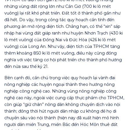
những vùng đất rộng lớn như Cần Giờ (700 ki lô mét
vuông) lại rất khó phát triển. Đất tốt ở thành phố gần như
đã hết. Do vậy, trong công tác quy hoạch cần tính đến
phương án mở rộng diện tích. Chẳng hạn, có thể “xin” sáp
nhập hai vùng đất giáp ranh như huyện Nhơn Trạch (430 ki
lô mét vuông) của Đồng Nai và Đức Hòa (426 ki lô mét
vuông) của Long An. Như vậy, diện tích của TPHCM tăng
thêm khoảng 850 ki lô mét vuông, điều này cũng đồng
nghĩa với việc tăng cơ hội phát triển cho thành phố hướng
đến nửa sau thế kỷ 21.
Bên cạnh đó, cần chú trọng việc quy hoạch lại vành đai
nông nghiệp các huyện ngoại thành theo hướng nông
nghiệp công nghệ cao. Những vùng nông nghiệp công
nghệ cao này, ngoài việc cung cấp thực phẩm cho TPHCM,
còn giúp “giữ chân” nông dân không chuyển dịch vào nội
thành; đồng thời hút người dân nhập cư không để họ di
chuyển sâu vào nội thành (hiện nay đã xuất hiện mô hình
người dân miền Trung, miền Bắc đến Hóc Môn thuê đất