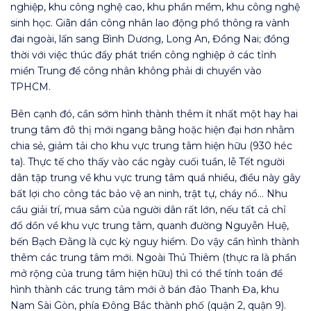
nghiệp, khu công nghệ cao, khu phần mềm, khu công nghệ
sinh học. Giãn dần công nhân lao động phổ thông ra vành
đai ngoài, lấn sang Bình Dương, Long An, Đồng Nai; đồng
thời với việc thúc đẩy phát triển công nghiệp ở các tỉnh
miền Trung để công nhân không phải di chuyển vào
TPHCM.
Bên cạnh đó, cần sớm hình thành thêm ít nhất một hay hai
trung tâm đô thị mới ngang bằng hoặc hiện đại hơn nhằm
chia sẻ, giảm tải cho khu vực trung tâm hiện hữu (930 héc
ta). Thực tế cho thấy vào các ngày cuối tuần, lễ Tết người
dân tập trung về khu vực trung tâm quá nhiều, điều này gây
bất lợi cho công tác bảo vệ an ninh, trật tự, cháy nổ… Nhu
cầu giải trí, mua sắm của người dân rất lớn, nếu tất cả chỉ
đổ dồn về khu vực trung tâm, quanh đường Nguyễn Huệ,
bến Bạch Đằng là cực kỳ nguy hiểm. Do vậy cần hình thành
thêm các trung tâm mới. Ngoài Thủ Thiêm (thực ra là phần
mở rộng của trung tâm hiện hữu) thì có thể tính toán để
hình thành các trung tâm mới ở bán đảo Thanh Đa, khu
Nam Sài Gòn, phía Đông Bắc thành phố (quận 2, quận 9).