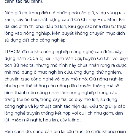
canh tác rau xanh).
Nên giữ có trọng điểm ở những nơi cần giữ, ví dụ vùng rau
xanh, cây ăn trái chất lượng cao ở Củ Chi hay Hóc Môn. Khi
đã xác định thì phải đầu tư lớn, kêu gọi các nhà đầu tư thực
lòng vào nông nghiệp, kiên quyết không chuyển mục đích
sử dụng đất cho công nghiệp.
TPHCM đã có khu nông nghiệp công nghệ cao được xây
dựng năm 2004 tại xã Phạm Văn Cội, huyện Củ Chi, với diện
tích 88 héc ta, nhưng mô hình này chưa nhân rộng ra được
mà mới dừng ở mức nghiên cứu, ứng dụng, thử nghiệm,
chuyển giao công nghệ với quy mô nhỏ. Giữ nông nghiệp
nhưng có thể không còn nông dân truyền thống mà sẽ
hình thành nên công nhân làm nông nghiệp trong các
trang trại bò sữa, trồng cây trái có quy mô lớn, sử dụng
công nghệ và kỹ thuật canh tác hiện đại. Đầu tư giữ lại các
làng nghề truyền thống kết hợp với du lịch như gốm, đan
lát, mộc mỹ nghệ, hoa lan, cây kiểng,..
Bên cạnh đó, cũng cần giữ lại cấu trúc, tổ chức không gian