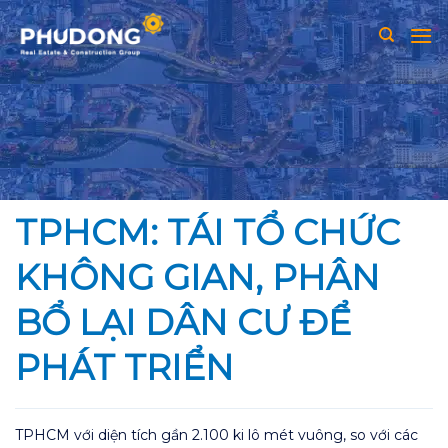
Skip
to
content
TPHCM: TÁI TỔ CHỨC
KHÔNG GIAN, PHÂN
BỔ LẠI DÂN CƯ ĐỂ
PHÁT TRIỂN
TPHCM với diện tích gần 2.100 ki lô mét vuông, so với các