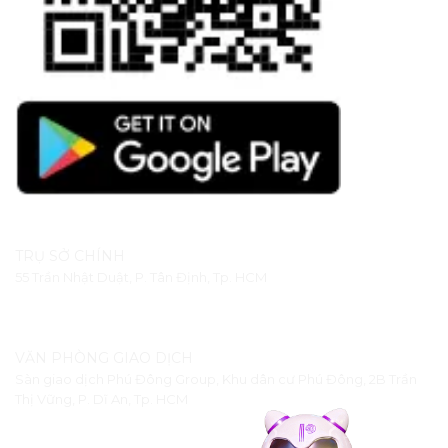
TRỤ SỞ CHÍNH
55 Trần Nhật Duật, P. Tân Định, Tp. HCM
VĂN PHÒNG GIAO DỊCH
Sàn giao dịch Phú Đông Group, Khu dân cư Phú Đông, 2B Trần
Thị Vững, P. Dĩ An, Tp. HCM