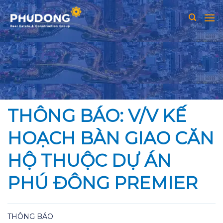
Skip
to
content
THÔNG BÁO: V/V KẾ
HOẠCH BÀN GIAO CĂN
HỘ THUỘC DỰ ÁN
PHÚ ĐÔNG PREMIER
THÔNG BÁO