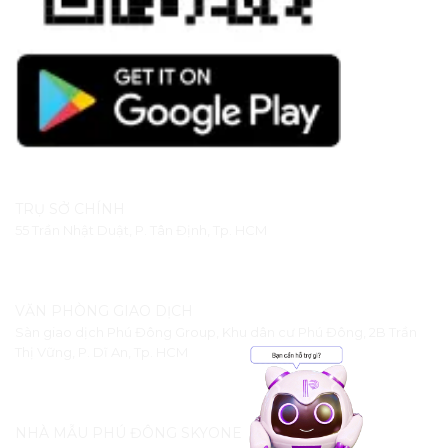
TRỤ SỞ CHÍNH
55 Trần Nhật Duật, P. Tân Định, Tp. HCM
VĂN PHÒNG GIAO DỊCH
Sàn giao dịch Phú Đông Group, Khu dân cư Phú Đông, 2B Trần
Thị Vững, P. Dĩ An, Tp. HCM
NHÀ MẪU PHÚ ĐÔNG SKYONE