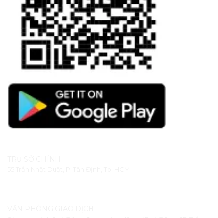
TRỤ SỞ CHÍNH
55 Trần Nhật Duật, P. Tân Định, Tp. HCM
VĂN PHÒNG GIAO DỊCH