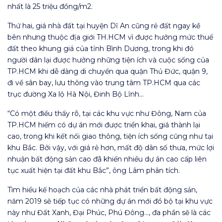
nhất là 25 triệu đồng/m2.
Thứ hai, giá nhà đất tại huyện Dĩ An cũng rẻ đất ngay kề
bên nhưng thuộc địa giới TH.HCM vì được hưởng mức thuế
đất theo khung giá của tỉnh Bình Dương, trong khi đó
người dân lại được hưởng những tiện ích và cuộc sống của
TP.HCM khi dễ dàng di chuyển qua quận Thủ Đức, quận 9,
đi về sân bay, lưu thông vào trung tâm TP.HCM qua các
trục đường Xa lộ Hà Nội, Đinh Bộ Lĩnh…
“Có một điều thấy rõ, tại các khu vực như Đông, Nam của
TP.HCM hiếm có dự án mới được triển khai, giá thành lại
cao, trong khi kết nối giao thông, tiện ích sống cũng như tại
khu Bắc. Bởi vậy, với giá rẻ hơn, mất độ dân số thưa, mức lợi
nhuận bất động sản cao đã khiến nhiều dự án cao cấp liên
tục xuất hiện tại đất khu Bắc”, ông Lâm phân tích.
Tìm hiểu kế hoạch của các nhà phát triển bất động sản,
năm 2019 sẽ tiếp tục có những dự án mới đổ bộ tại khu vực
này như Đất Xanh, Đại Phúc, Phú Đông…, đa phần sẽ là các