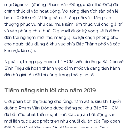
mại Gigamall (đường Phạm Văn Đồng, quận Thủ Đức) đã
chính thức đi vào hoạt động. Với tổng diện tích sàn bán lẻ
hơn 110.000 m2, 2 tầng hầm, 7 tầng nổi và 1 tầng sân
thượng phục vụ nhu cầu mua sắm, ẩm thực, vui chơi giải trí
và văn phòng cho thuê, Gigamall được kỳ vọng sẽ là điểm
đến trải nghiệm mới mẻ, mang lại sự lựa chọn phong phú
cho người tiêu dùng ở khu vực phía Bắc Thành phố và các
khu vực lân cận.
Ngoài ra, trong quy hoạch TP.HCM, việc di dời ga Sài Gòn về
Bình Triệu đã hoàn thành việc cắm mốc và đang tiến hành
đền bù giải tỏa để thi công trong thời gian tới.
Tiềm năng sinh lời cho năm 2019
Giới phân tích thị trường cho rằng, năm 2015, sau khi tuyến
đường Phạm Văn Đồng được thông xe, khu Bắc TP.HCM
đã bắt đầu phát triển mạnh mẽ. Các dự án bất động sản
mới liên tục được phát triển như chuỗi dự án của Tập đoàn
Đất Xanh Opal Skyview, Opal Garden, chung cư Opal