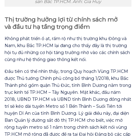
sản Bắc TP.HCM. Ảnh: Gia Huy
Thị trường hưởng lợi từ chính sách mở
và đầu tư hạ tầng trọng điểm
Không phát triển ồ ạt, rầm rộ như thị trường khu Đông và
Nam, khu Bắc TP.HCM lại đang cho thấy đây là thị trường
hội tụ đủ những cơ hội tăng trưởng nhờ vào các chính sách
cũng như hệ thống giao thông kết nối.
Đầu tiên có thể nhìn thấy, trong Quy hoạch Vùng TP.HCM
được Thủ tướng Chính phủ công bố tháng 1/2018, khu Bắc
Thành phố gồm quận Thủ Đức, tỉnh Bình Dương nằm trong
trục kinh tế TP.HCM – Tây Nguyên. Mặt khác, đầu năm
2018, UBND TP.HCM và UBND tỉnh Bình Dương đồng nhất
trí sẽ kéo dài tuyến Metro số 1 Bến Thành – Suối Tiên tới
huyện Dĩ An của tỉnh Bình Dương. Lý giải điều này, đại diện
Ban Quản lý đường sắt đô thị TP.HCM cho biết, việc mở
rộng tuyến metro số 1 nằm trong chính sách kết nối vùng
TP.HCM mở rộng đã được đề ra tại Đại hội Đảng bộ các cấp