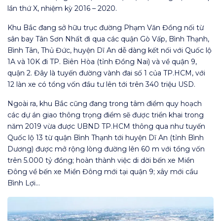
lần thứ X, nhiệm kỳ 2016 – 2020.
Khu Bắc đang sở hữu trục đường Phạm Văn Đồng nối từ
sân bay Tân Sơn Nhất đi qua các quận Gò Vấp, Bình Thạnh,
Bình Tân, Thủ Đức, huyện Dĩ An dễ dàng kết nối với Quốc lộ
1A và 10K đi TP. Biên Hòa (tỉnh Đồng Nai) và về quận 9,
quận 2. Đây là tuyến đường vành đai số 1 của TP.HCM, với
12 làn xe có tổng vốn đầu tư lên tới trên 340 triệu USD.
Ngoài ra, khu Bắc cũng đang trong tâm điểm quy hoạch
các dự án giao thông trọng điểm sẽ được triển khai trong
năm 2019 vừa được UBND TP.HCM thông qua như tuyến
Quốc lộ 13 từ quận Bình Thạnh tới huyện Dĩ An (tỉnh Bình
Dương) được mở rộng lòng đường lên 60 m với tổng vốn
trên 5.000 tỷ đồng; hoàn thành việc di dời bến xe Miền
Đông về bến xe Miền Đông mới tại quận 9; xây mới cầu
Bình Lợi…