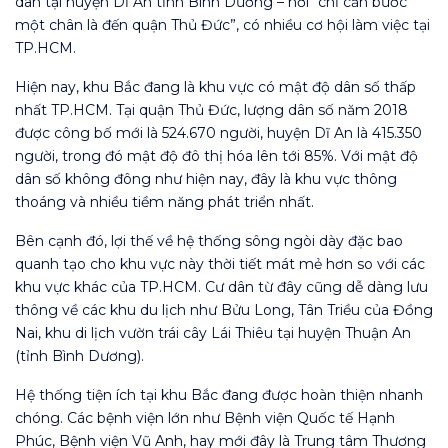
dân tại huyện Dĩ An tỉnh Bình Dương – nơi “chỉ cần bước
một chân là đến quận Thủ Đức”, có nhiều cơ hội làm việc tại
TP.HCM.
Hiện nay, khu Bắc đang là khu vực có mật độ dân số thấp
nhất TP.HCM. Tại quận Thủ Đức, lượng dân số năm 2018
được công bố mới là 524.670 người, huyện Dĩ An là 415.350
người, trong đó mật độ đô thị hóa lên tới 85%. Với mật độ
dân số không đông như hiện nay, đây là khu vực thông
thoáng và nhiều tiềm năng phát triển nhất.
Bên cạnh đó, lợi thế về hệ thống sông ngòi dày đặc bao
quanh tạo cho khu vực này thời tiết mát mẻ hơn so với các
khu vực khác của TP.HCM. Cư dân từ đây cũng dễ dàng lưu
thông về các khu du lịch như Bửu Long, Tân Triều của Đồng
Nai, khu di lịch vườn trái cây Lái Thiêu tại huyện Thuận An
(tỉnh Bình Dương).
Hệ thống tiện ích tại khu Bắc đang được hoàn thiện nhanh
chóng. Các bệnh viện lớn như Bệnh viện Quốc tế Hạnh
Phúc, Bệnh viện Vũ Anh, hay mới đây là Trung tâm Thương