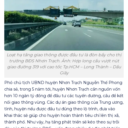
Loạt hạ tầng giao thông được đầu tư là đòn bẩy cho thị
trường BĐS Nhơn Trạch. Ảnh: Hợp long cầu vượt nút
giao đường 319 với cao tốc Tp.HCM – Long Thành – Dầu
Giây
Phó chủ tịch UBND huyện Nhơn Trạch Nguyễn Thế Phong
chia sẻ, trong 5 năm tới, huyện Nhơn Trạch cần nguồn vốn
hơn 10 ngàn tỷ đồng để đầu tư các tuyến đường, cầu để kết
nối giao thông vùng. Các dự án giao thông của Trung ương,
tỉnh, huyện nếu được đầu tư đúng theo lộ trình, đưa vào
khai thác sẽ giúp cho huyện hoàn thành tiêu chí lên thị xã,
thành phố. Như vậy, hạ tầng phát triển sẽ kéo theo sự trỗi