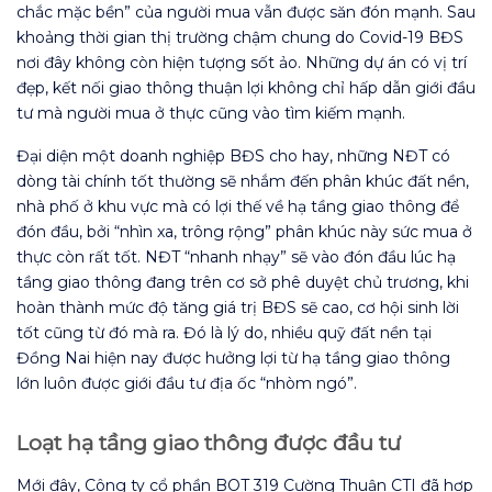
chắc mặc bền” của người mua vẫn được săn đón mạnh. Sau
khoảng thời gian thị trường chậm chung do Covid-19 BĐS
nơi đây không còn hiện tượng sốt ảo. Những dự án có vị trí
đẹp, kết nối giao thông thuận lợi không chỉ hấp dẫn giới đầu
tư mà người mua ở thực cũng vào tìm kiếm mạnh.
Đại diện một doanh nghiệp BĐS cho hay, những NĐT có
dòng tài chính tốt thường sẽ nhắm đến phân khúc đất nền,
nhà phố ở khu vực mà có lợi thế về hạ tầng giao thông để
đón đầu, bởi “nhìn xa, trông rộng” phân khúc này sức mua ở
thực còn rất tốt. NĐT “nhanh nhạy” sẽ vào đón đầu lúc hạ
tầng giao thông đang trên cơ sở phê duyệt chủ trương, khi
hoàn thành mức độ tăng giá trị BĐS sẽ cao, cơ hội sinh lời
tốt cũng từ đó mà ra. Đó là lý do, nhiều quỹ đất nền tại
Đồng Nai hiện nay được hưởng lợi từ hạ tầng giao thông
lớn luôn được giới đầu tư địa ốc “nhòm ngó”.
Loạt hạ tầng giao thông được đầu tư
Mới đây, Công ty cổ phần BOT 319 Cường Thuận CTI đã hợp