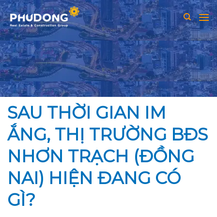
Skip
to
content
SAU THỜI GIAN IM
ẮNG, THỊ TRƯỜNG BĐS
NHƠN TRẠCH (ĐỒNG
NAI) HIỆN ĐANG CÓ
GÌ?