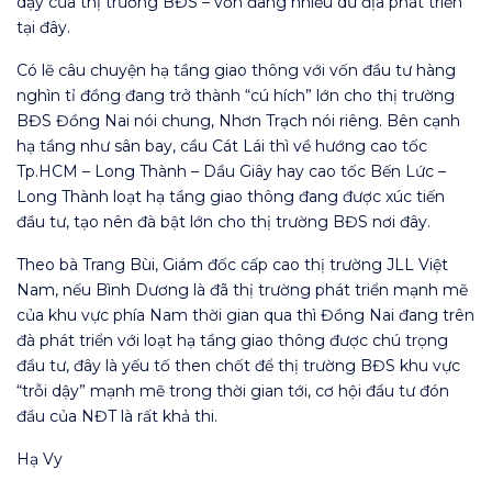
dậy của thị trường BĐS – vốn đang nhiều dư địa phát triển
tại đây.
Có lẽ câu chuyện hạ tầng giao thông với vốn đầu tư hàng
nghìn tỉ đồng đang trở thành “cú hích” lớn cho thị trường
BĐS Đồng Nai nói chung, Nhơn Trạch nói riêng. Bên cạnh
hạ tầng như sân bay, cầu Cát Lái thì về hướng cao tốc
Tp.HCM – Long Thành – Dầu Giây hay cao tốc Bến Lức –
Long Thành loạt hạ tầng giao thông đang được xúc tiến
đầu tư, tạo nên đà bật lớn cho thị trường BĐS nơi đây.
Theo bà Trang Bùi, Giám đốc cấp cao thị trường JLL Việt
Nam, nếu Bình Dương là đã thị trường phát triển mạnh mẽ
của khu vực phía Nam thời gian qua thì Đồng Nai đang trên
đà phát triển với loạt hạ tầng giao thông được chú trọng
đầu tư, đây là yếu tố then chốt để thị trường BĐS khu vực
“trỗi dậy” mạnh mẽ trong thời gian tới, cơ hội đầu tư đón
đầu của NĐT là rất khả thi.
Hạ Vy