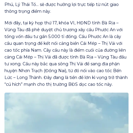
Phú, Lý Thái Tổ… sẽ được hưởng lợi trực tiếp từ nút giao
thông trọng điểm này.
Mới đây, tại kỳ họp thứ 17, khóa VI, HĐND tỉnh Bà Rịa –
Vũng Tàu đã phê duyệt chủ trương xây cầu Phước An với
tổng vốn đầu tư gần 5.000 tỉ đồng. Cầu Phước An là cây
cầu quan trọng để kết nối cảng biển Cái Mép – Thị Vải với
cao tốc phía Nam. Cây cầu này là điểm cuối của đường liên
cảng Cái Mép – Thị Vải đã được tỉnh Bà Rịa – Vũng Tàu đầu
tư xong. Cầu này bắc qua sông Thị Vải để sang địa phận
huyện Nhơn Trạch (Đồng Nai), từ đó nối vào cao tốc Bến
Lức – Long Thành. Đây đang là tiền đề lớn kì vọng trở thành
“cú hích” mạnh cho thị trường BĐS dọc cao tốc này.