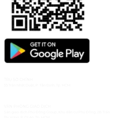
TRỤ SỞ CHÍNH
55 Trần Nhật Duật, P. Tân Định, Tp. HCM
VĂN PHÒNG GIAO DỊCH
Sàn giao dịch Phú Đông Group, Khu dân cư Phú Đông, 2B Trần
Thị Vững, P. Dĩ An, Tp. HCM