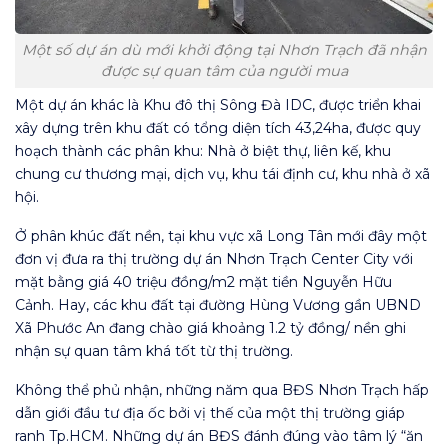
Một số dự án dù mới khởi động tại Nhơn Trạch đã nhận
được sự quan tâm của người mua
Một dự án khác là Khu đô thị Sông Đà IDC, được triển khai
xây dựng trên khu đất có tổng diện tích 43,24ha, được quy
hoạch thành các phân khu: Nhà ở biệt thự, liên kế, khu
chung cư thương mại, dịch vụ, khu tái định cư, khu nhà ở xã
hội.
Ở phân khúc đất nền, tại khu vực xã Long Tân mới đây một
đơn vị đưa ra thị trường dự án Nhơn Trạch Center City với
mặt bằng giá 40 triệu đồng/m2 mặt tiền Nguyễn Hữu
Cảnh. Hay, các khu đất tại đường Hùng Vương gần UBND
Xã Phước An đang chào giá khoảng 1.2 tỷ đồng/ nền ghi
nhận sự quan tâm khá tốt từ thị trường.
Không thể phủ nhận, những năm qua BĐS Nhơn Trạch hấp
dẫn giới đầu tư địa ốc bởi vị thế của một thị trường giáp
ranh Tp.HCM. Những dự án BĐS đánh đúng vào tâm lý “ăn