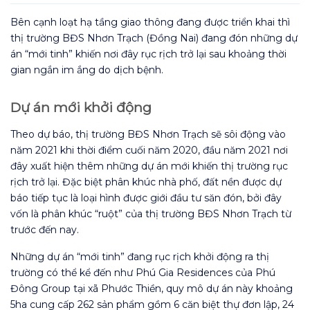
Bên cạnh loạt hạ tầng giao thông đang được triển khai thì
thị trường BĐS Nhơn Trạch (Đồng Nai) đang đón những dự
án “mới tinh” khiến nơi đây rục rịch trở lại sau khoảng thời
gian ngắn im ắng do dịch bệnh.
Dự án mới khởi động
Theo dự báo, thị trường BĐS Nhơn Trạch sẽ sôi động vào
năm 2021 khi thời điểm cuối năm 2020, đầu năm 2021 nơi
đây xuất hiện thêm những dự án mới khiến thị trường rục
rịch trở lại. Đặc biệt phân khúc nhà phố, đất nền được dự
báo tiếp tục là loại hình được giới đầu tư săn đón, bởi đây
vốn là phân khúc “ruột” của thị trường BĐS Nhơn Trạch từ
trước đến nay.
Những dự án “mới tinh” đang rục rịch khởi động ra thị
trường có thể kể đến như Phú Gia Residences của Phú
Đông Group tại xã Phước Thiền, quy mô dự án này khoảng
5ha cung cấp 262 sản phẩm gồm 6 căn biệt thự đơn lập, 24