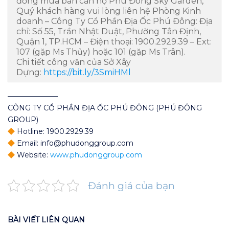
đồng mua bán căn hộ Phú Đông Sky Garden,
Quý khách hàng vui lòng liên hệ Phòng Kinh
doanh – Công Ty Cổ Phần Địa Ốc Phú Đông: Địa
chỉ: Số 55, Trần Nhật Duật, Phường Tân Định,
Quận 1, TP.HCM – Điện thoại: 1900.2929.39 – Ext:
107 (gặp Ms Thủy) hoặc 101 (gặp Ms Trân).
Chi tiết công văn của Sở Xây
Dựng:
https://bit.ly/3SmiHMl
———————
CÔNG TY CỔ PHẦN ĐỊA ỐC PHÚ ĐÔNG (PHÚ ĐÔNG
GROUP)
Hotline: 1900.2929.39
Email: info@phudonggroup.com
Website:
www.phudonggroup.com
Đánh giá của bạn
BÀI VIẾT LIÊN QUAN