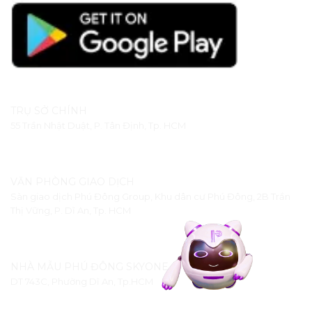
TRỤ SỞ CHÍNH
55 Trần Nhật Duật, P. Tân Định, Tp. HCM
VĂN PHÒNG GIAO DỊCH
Sàn giao dịch Phú Đông Group, Khu dân cư Phú Đông, 2B Trần
Thị Vững, P. Dĩ An, Tp. HCM
NHÀ MẪU PHÚ ĐÔNG SKYONE
DT 743C, Phường Dĩ An, Tp.HCM