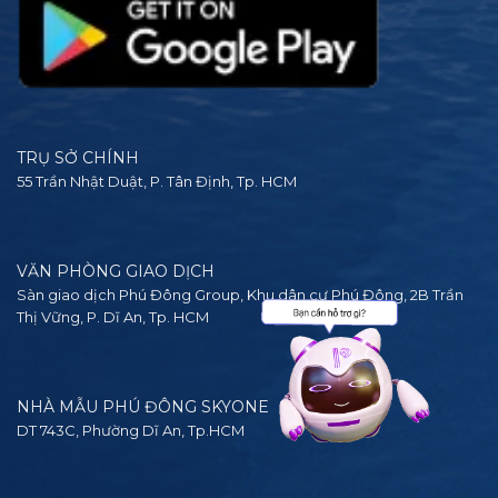
TRỤ SỞ CHÍNH
55 Trần Nhật Duật, P. Tân Định, Tp. HCM
VĂN PHÒNG GIAO DỊCH
Sàn giao dịch Phú Đông Group, Khu dân cư Phú Đông, 2B Trần
Thị Vững, P. Dĩ An, Tp. HCM
NHÀ MẪU PHÚ ĐÔNG SKYONE
DT 743C, Phường Dĩ An, Tp.HCM