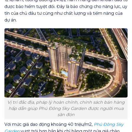
được bảo hiểm tuyệt đối. Đây là bảo chứng cho năng lực, uy
tín của chủ đầu tư cũng như chất lượng và tiềm năng của
dự án.
Vị trí đắc địa, pháp lý hoàn chỉnh, chính sách bán hàng
hấp dẫn giúp Phú Đông Sky Garden được người mua
săn đón
Với mức giá dao động khoảng 40 triệu/m2,
Phú Đông Sky
Garden
vượt trội hơn hẳn khi chỉ bằng một nửa giá chào