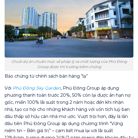
Chuỗi dự án chuẩn mực về pháp lý và chất lượng của Phú Đông
Group được thị trường kiểm chứng
Bảo chứng từ chính sách bán hàng “lạ”
Với
Phú Đông Sky Garden
, Phú Đông Group áp dụng
phương thanh toán trước 20%, 50% còn lại được ân hạn nợ
gốc, miễn 100% lãi suất trong 2 năm hoặc đến khi nhận
nhà, tạo cơ hội cho những khách hàng với vốn tích luỹ ban
đầu thấp sở hữu căn nhà mơ ước. Vượt trội hơn, đây là lần
đầu tiên Phú Đông Group áp dụng chương trình “Vững
niềm tin – Bền giá trị” – cam kết mua lại với lãi suất
12%/năm, tương đương 24%/2 năm mang đến khoản đầu tư