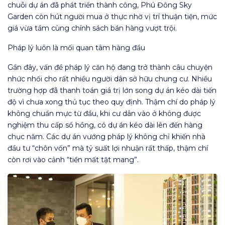
chuỗi dự án đã phát triển thành công, Phú Đông Sky
Garden còn hút người mua ở thực nhờ vị trí thuận tiện, mức
giá vừa tầm cùng chính sách bán hàng vượt trội.
Pháp lý luôn là mối quan tâm hàng đầu
Gần đây, vấn đề pháp lý căn hộ đang trở thành câu chuyện
nhức nhối cho rất nhiều người dân sở hữu chung cư. Nhiều
trường hợp đã thanh toán giá trị lớn song dự án kéo dài tiến
độ vì chưa xong thủ tục theo quy định. Thậm chí do pháp lý
không chuẩn mực từ đầu, khi cư dân vào ở không được
nghiệm thu cấp sổ hồng, có dự án kéo dài lên đến hàng
chục năm. Các dự án vướng pháp lý không chỉ khiến nhà
đầu tư “chôn vốn” mà tỷ suất lợi nhuận rất thấp, thậm chí
còn rơi vào cảnh “tiền mất tật mang”.