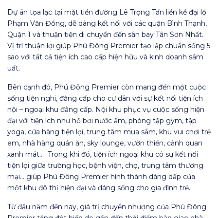
Dự án tọa lạc tại mặt tiền đường Lê Trọng Tấn liền kề đại lộ
Phạm Văn Đồng, dễ dàng kết nối với các quận Bình Thạnh,
Quận 1 và thuận tiện di chuyển đến sân bay Tân Sơn Nhất.
Vị trí thuận lợi giúp Phú Đông Premier tạo lập chuẩn sống 5
sao với tất cả tiện ích cao cấp hiện hữu và kinh doanh sầm
uất.
Bên cạnh đó, Phú Đông Premier còn mang đến một cuộc
sống tiện nghi, đẳng cấp cho cư dân với sự kết nối tiện ích
nội – ngoại khu đẳng cấp. Nội khu phục vụ cuộc sống hiện
đại với tiện ích như hồ bơi nước ấm, phòng tập gym, tập
yoga, cửa hàng tiện lợi, trung tâm mua sắm, khu vui chơi trẻ
em, nhà hàng quán ăn, sky lounge, vườn thiền, cảnh quan
xanh mát… Trong khi đó, tiện ích ngoại khu có sự kết nối
tiện lợi giữa trường học, bệnh viện, chợ, trung tâm thương
mại… giúp Phú Đông Premier hình thành dáng dấp của
một khu đô thị hiện đại và đáng sống cho gia đình trẻ.
Từ đầu năm đến nay, giá trị chuyển nhượng của Phú Đông