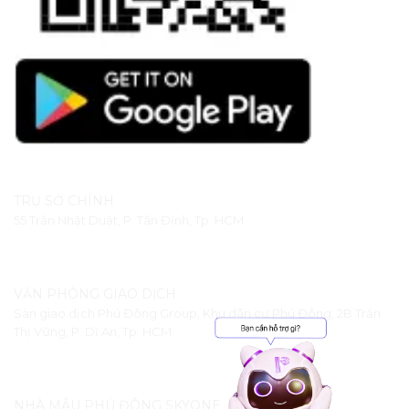
TRỤ SỞ CHÍNH
55 Trần Nhật Duật, P. Tân Định, Tp. HCM
VĂN PHÒNG GIAO DỊCH
Sàn giao dịch Phú Đông Group, Khu dân cư Phú Đông, 2B Trần
Thị Vững, P. Dĩ An, Tp. HCM
NHÀ MẪU PHÚ ĐÔNG SKYONE