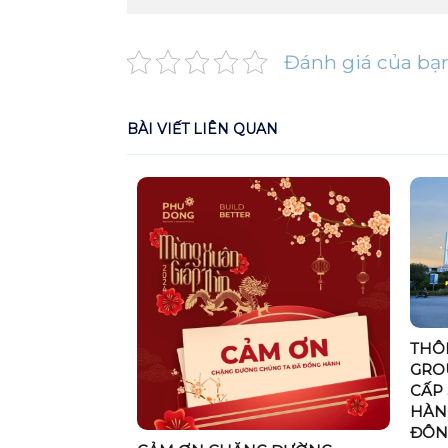
Đánh giá của bạ
BÀI VIẾT LIÊN QUAN
THÔ
NG SKY
GRO
ĐÃ THI CÔNG
CẤP
HÀN
ĐÔN