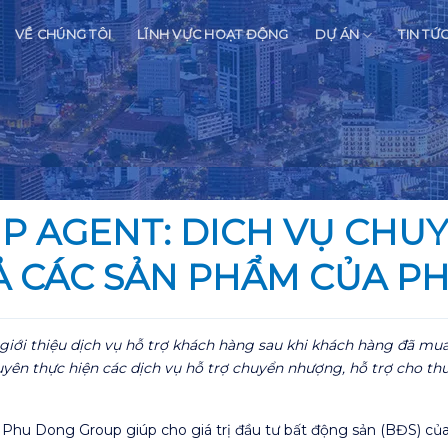
VỀ CHÚNG TÔI
LĨNH VỰC HOẠT ĐỘNG
DỰ ÁN
TIN TỨ
P AGENT: DICH VỤ CHU
Ả CÁC SẢN PHẨM CỦA 
giới thiệu dịch vụ hỗ trợ khách hàng sau khi khách hàng đã m
thực hiện các dịch vụ hỗ trợ chuyển nhượng, hỗ trợ cho thuê, h
hu Dong Group giúp cho giá trị đầu tư bất động sản (BĐS) của