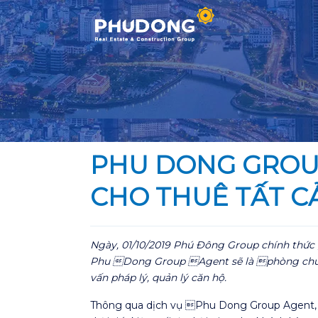
Skip
to
content
PHU DONG GROU
CHO THUÊ TẤT C
Ngày, 01/10/2019 Phú Đông Group chính thức 
Phu Dong Group Agent sẽ là phòng chuyên 
vấn pháp lý, quản lý căn hộ.
Thông qua dịch vụ Phu Dong Group Agent, P