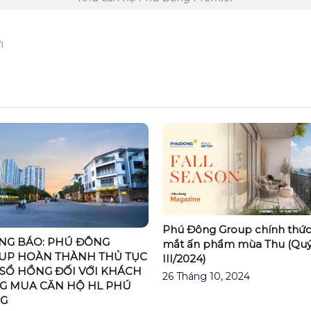
n
Phú Đông Group chính thức
NG BÁO: PHÚ ĐÔNG
mắt ấn phẩm mùa Thu (Qu
UP HOÀN THÀNH THỦ TỤC
III/2024)
 SỔ HỒNG ĐỐI VỚI KHÁCH
26 Tháng 10, 2024
G MUA CĂN HỘ HL PHÚ
G