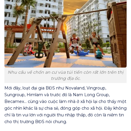
Nhu cầu về chốn an cư vùa túi tiền còn rất lớn trên thị
trường địa ốc.
Mới đây, loạt đại gia BĐS như Novaland, Vingroup,
Sungroup, Himlam và trước đó là Nam Long Group,
Becamex… cùng vào cuộc làm nhà ở xã hội lại cho thấy một
góc nhìn khác là sự chia sẻ, đóng góp cho xã hội. Đây không
chỉ là tin vui lớn với người thu nhập thấp, đó còn là niềm tin
cho thị trường BĐS nói chung.