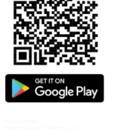
TRỤ SỞ CHÍNH
55 Trần Nhật Duật, P. Tân Định, Tp. HCM