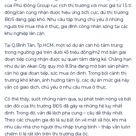
của Phú Đông Group rục rịch thị trường với mức giá từ 1.5 tỉ
đồng/căn cũng nhận được hiệu ứng tích cực, dù thị trường
BĐS đang gặp khó. Nhu cầu tập trung chủ yếu ở những
người trẻ mua nhà ở thực, gia đình công nhân sống tại các
khu nghiệp lân cận.
Tại Q.Bình Tân, Tp.HCM, một số dự án căn hộ tầm trung
trong ngưỡng giá trên dưới 45 triệu đồng/m2 mở bán giai
đoạn tiếp cũng nhận được sự quan tâm đáng kể. Chẳng hạn
như dự án Ạkari City quy mô 8.5ha đang mở bán sản phẩm
căn hộ giai đoạn tiếp, sức mua ổn định. Trong bối cảnh thị
trường khó khăn, ảnh hưởng tâm lý, các dự án mức giá này
vẫn có giao dịch, chủ yếu ở nhu cầu mua ở thực.
Có thể thấy, suốt những năm qua, sự phát triển nóng và bất
cân đối của thị trường BĐS đã gây ra những hệ luỵ nhất
định. Trong đó, vấn đề lệch pha cung – cầu dễ thấy nhất.
Theo các chuyên gia đó là sự bất ổn về mặt xã hội, khi mà
nhu cầu nhà cho người thu nhập trung bình – thấp vẫn luôn
chiếm tỉ lệ rất lớn trên thị trường địa ốc.