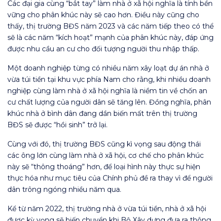
Các đại gia cùng “bắt tay” làm nhà ở xã hội nghĩa là tính bền
vững cho phân khúc này sẽ cao hơn. Điều này cũng cho
thấy, thị trường BĐS năm 2023 và các năm tiếp theo có thể
sẽ là các năm “kích hoạt” mạnh của phân khúc này, đáp ứng
được nhu cầu an cư cho đối tượng người thu nhập thấp.
Một doanh nghiệp từng có nhiều năm xây loạt dự án nhà ở
vừa túi tiền tại khu vực phía Nam cho rằng, khi nhiều doanh
nghiệp cùng làm nhà ở xã hội nghĩa là niềm tin về chốn an
cư chất lượng của người dân sẽ tăng lên. Đồng nghĩa, phân
khúc nhà ở bình dân đang dần biến mất trên thị trường
BĐS sẽ được “hồi sinh” trở lại.
Cùng với đó, thị trường BĐS cũng kì vọng sau động thái
các ông lớn cùng làm nhà ở xã hội, cơ chế cho phân khúc
này sẽ “thông thoáng” hơn, để loại hình này thực sự hiện
thực hóa như mục tiêu của Chính phủ đề ra thay vì để người
dân trông ngóng nhiều năm qua.
Kể từ năm 2022, thị trường nhà ở vừa túi tiền, nhà ở xã hội
được kỳ vọng sẽ biến chuyển khi Bộ Xây dựng đưa ra thông