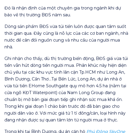
Đó là nhận định của một chuyên gia trong ngành khi dự
báo về thị trường BĐS năm sau.
Dòng sản phẩm BĐS vừa túi tiền luôn được quan tâm suốt
thời gian qua. Đây cũng là nỗ lực của các cơ ban ngành, nhà
nước để cân đối nguồn cung và nhu cầu của người mua
nhà.
Ghi nhận cho thấy, dù thị trường biến động, BĐS giá vừa túi
tiền vẫn hút dòng tiền người mua. Phân khúc này hiện diện
chủ yếu tại các khu vực tỉnh lân cận Tp.HCM như Long An,
Bình Dương, Cần Thơ…Tại Bến Lức, Long An, dự án nhà ở
vừa túi tiền EHome Southgate quy mô hơn 4.5 ha (nằm tại
cửa ngõ KĐT Waterpoint) của Nam Long Group đang
chuẩn bị mở bán giai đoạn tiếp ghi nhận sức mua khá ổn.
Trong khi giai đoạn 1 chào bán trước đó đã bàn giao cho
người dân vào ở. Với mức giá từ 1 tỉ đồng/căn, loại hình này
đang nhận được sự quan tâm lớn từ người mua ở thực.
Trong khi tại Bình Dương, dự án căn hộ
Phú Đông SkyOne