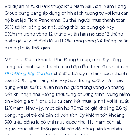
Với dự án Mizuki Park thuộc khu Nam Sài Gòn, Nam Long
Group cũng đang áp dụng chính sách tương tự với khu căn
hộ biệt lập Flora Panorama. Cụ thể, người mua thanh toán
50% tới khi bàn giao nhà, đồng thời, áp dụng gói vay
0%/năm trong vòng 12 tháng và ân hạn nợ gốc 12 tháng
hoặc gói vay cố định lãi suất 6% trong vòng 24 tháng và ân
hạn ngần ấy thời gian.
Một chủ đầu tư khác là Phú Đông Group, mới đây cũng
công bố chính sách thanh toán hấp dẫn. Theo đó, với dự án
Phú Đông Sky Garden
, chủ đầu tư này ra chính sách thanh
toán 20%, ngân hàng cho vay 50% trong suốt 2 năm xây
dựng với lãi suất 0%, ân hạn nợ gốc trong vòng 24 tháng
đến khi nhận nhà. Đồng thời, tung chương trình “vững niềm
tin – bền giá trị”, chủ đầu tư cam kết mua lại nhà với lãi suất
12%/năm. Như vậy, một căn hộ 70m2 có giá khoảng 2,8 tỷ
đồng, người trẻ chỉ cần có vốn tích lũy khiêm tốn khoảng
560 triệu đồng là có thể mua được nhà. Hai năm còn lại,
người mua sẽ có thời gian để cân đối dòng tiền khi nhận