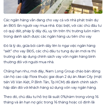
Các ngân hàng vẫn đang cho vay cả với nhà phát triển dự
án BĐS lẫn người vay mua nhà. Đặc biệt, với các chủ đầu tư
có quỹ đất, pháp lý đầy đủ, uy tín trên thị trường luôn nằm
trong danh sách được các ngân hàng ưu tiên cho vay
Đó là lý do, giữa bối cảnh dấy lên lo ngại việc ngân hàng
“siết” cho vay BĐS, các chủ đầu tư tung dự án mới ra thị
trường vẫn áp dụng chính sách vay vốn ngân hàng bình
thường đối với người mua nhà.
Chẳng hạn như, mới đây, Nam Long Group chào bán dòng
căn hộ cao cấp Flora thuộc giai đoạn 2 dự án Akari City (mặt
tiền Võ Văn Kiệt, P.Bình Tân, Tp.HCM) đã dành chính sách
hấp dẫn đối với khách hàng sử dụng vốn vay ngân hàng.
Theo đó, chủ đầu tư hỗ trợ lãi suất 0%/năm trong vòng 16
tháng và ân hạn nợ gốc trong 16 tháng hoặc cố định lãi