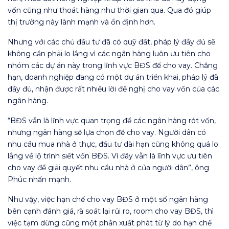
vốn cũng như thoát hàng như thời gian qua. Qua đó giúp
thị trường này lành mạnh và ổn định hơn.
Nhưng với các chủ đầu tư đã có quỹ đất, pháp lý đầy đủ sẽ
không cần phải lo lắng vì các ngân hàng luôn ưu tiên cho
nhóm các dự án này trong lĩnh vực BĐS để cho vay. Chẳng
hạn, doanh nghiệp đang có một dự án triển khai, pháp lý đã
đầy đủ, nhận được rất nhiều lời đề nghị cho vay vốn của các
ngân hàng.
“BĐS vẫn là lĩnh vực quan trọng để các ngân hàng rót vốn,
nhưng ngân hàng sẽ lựa chọn để cho vay. Người dân có
nhu cầu mua nhà ở thực, đầu tư dài hạn cũng không quá lo
lắng về lộ trình siết vốn BĐS. Vì đây vẫn là lĩnh vực ưu tiên
cho vay để giải quyết nhu cầu nhà ở của người dân”, ông
Phúc nhấn mạnh.
Như vậy, việc hạn chế cho vay BĐS ở một số ngân hàng
bên cạnh đánh giá, rà soát lại rủi ro, room cho vay BĐS, thì
việc tạm dừng cũng một phần xuất phát từ lý do hạn chế