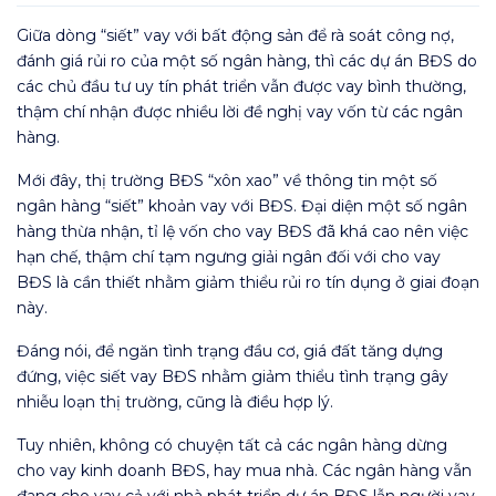
Giữa dòng “siết” vay với bất động sản để rà soát công nợ,
đánh giá rủi ro của một số ngân hàng, thì các dự án BĐS do
các chủ đầu tư uy tín phát triển vẫn được vay bình thường,
thậm chí nhận được nhiều lời đề nghị vay vốn từ các ngân
hàng.
Mới đây, thị trường BĐS “xôn xao” về thông tin một số
ngân hàng “siết” khoản vay với BĐS. Đại diện một số ngân
hàng thừa nhận, tỉ lệ vốn cho vay BĐS đã khá cao nên việc
hạn chế, thậm chí tạm ngưng giải ngân đối với cho vay
BĐS là cần thiết nhằm giảm thiểu rủi ro tín dụng ở giai đoạn
này.
Đáng nói, để ngăn tình trạng đầu cơ, giá đất tăng dựng
đứng, việc siết vay BĐS nhằm giảm thiểu tình trạng gây
nhiễu loạn thị trường, cũng là điều hợp lý.
Tuy nhiên, không có chuyện tất cả các ngân hàng dừng
cho vay kinh doanh BĐS, hay mua nhà. Các ngân hàng vẫn
đang cho vay cả với nhà phát triển dự án BĐS lẫn người vay