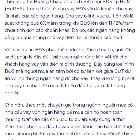
Theo ông Lê Hoàng Châu, Chủ tịch Hiệp hội BĐS Tp.HCM
(HoREA), Trong thực tế, cho vay BĐS vẫn là khoản cho vay
lãi nhất của các ngân hàng. Cho vay 6 lĩnh vực ưu tiên với lãi
suất không quá 6%/năm trong khi BĐS lên đến 11-12%/năm,
chưa tính đến các khoản khác. Do đó, các ngân hàng không
dễ gì bỏ qua mảng cho vay đem lại lợi nhuận cao nhất.
Với các dự án BĐS phát triển bởi chủ đầu tư uy tín, quỹ đất
sạch, pháp lý đầy đủ… việc các ngân hàng liên kết để cho
khách hàng vay vẫn diễn ra bình thường. Đây cũng loại hình
BĐS mà người mua an tâm bởi có sự liên kết giữa CĐT dự
án với hệ thống ngân hàng để cho vay, thay vì lo lắng bị siết
như vay cá nhân để mua đất nền đầu tư, gom đất nông
nghiệp…
Cho nên, theo một chuyên gia trong ngành, người mua có
nhu cầu vay vốn ngân hàng để mua căn hộ hoàn toàn
“nương tựa” vào các chủ đầu tư dự án. Đây cũng là thời
điểm nên chọn lọc đầu tư vào phân khúc nào hạn chế được
rủi ro, không bị đứt gãy tài chính khi có sự thay đổi về chính