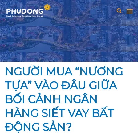
Skip
to
content
NGƯỜI MUA “NƯƠNG
TỰA” VÀO ĐÂU GIỮA
BỐI CẢNH NGÂN
HÀNG SIẾT VAY BẤT
ĐỘNG SẢN?