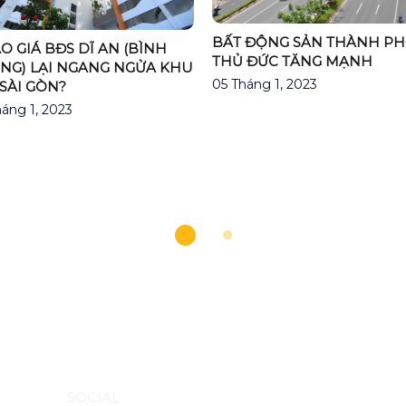
BẤT ĐỘNG SẢN THÀNH P
AO GIÁ BĐS DĨ AN (BÌNH
THỦ ĐỨC TĂNG MẠNH
NG) LẠI NGANG NGỬA KHU
05 Tháng 1, 2023
SÀI GÒN?
áng 1, 2023
AP
SOCIAL