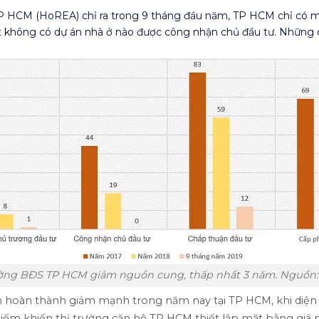
TP HCM (HoREA) chỉ ra trong 9 tháng đầu năm, TP HCM chỉ có m
ệt không có dự án nhà ở nào được công nhận chủ đầu tư. Những 
ường BĐS TP HCM giảm nguồn cung, thấp nhất 3 năm. Nguồn
 hoàn thành giảm mạnh trong năm nay tại TP HCM, khi diện 
iếm khiến thị trường căn hộ TP HCM thiết lập mặt bằng giá m