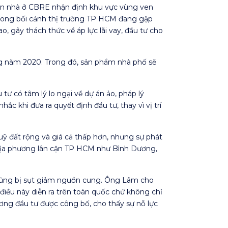
 án nhà ở CBRE nhận định khu vực vùng ven
 trong bối cảnh thị trường TP HCM đang gặp
 gây thách thức về áp lực lãi vay, đầu tư cho
ng năm 2020. Trong đó, sản phẩm nhà phố sẽ
ư có tâm lý lo ngại về dự án ảo, pháp lý
ắc khi đưa ra quyết định đầu tư, thay vì vị trí
ỹ đất rộng và giá cả thấp hơn, nhưng sự phát
 địa phương lân cận TP HCM như Bình Dương,
ũng bị sụt giảm nguồn cung. Ông Lâm cho
n điều này diễn ra trên toàn quốc chứ không chỉ
ơng đầu tư được công bố, cho thấy sự nỗ lực