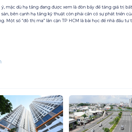
u ý, mặc dù hạ tầng đang được xem là đòn bẩy để tăng giá trị bấ
g sản, bên cạnh hạ tầng kỹ thuật còn phải cần có sự phát triển củ
ng. Một số “đô thị ma” lân cận TP HCM là bài học để nhà đầu tư t
n