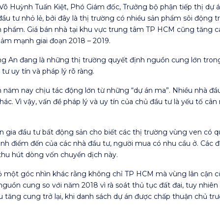
Võ Huỳnh Tuấn Kiệt, Phó Giám đốc, Trưởng bộ phận tiếp thị dự
ầu tư nhỏ lẻ, bởi đây là thị trường có nhiều sản phẩm sôi động
phẩm. Giá bán nhà tại khu vực trung tâm TP HCM cũng tăng cao,
giảm mạnh giai đoạn 2018 – 2019.
ng An đang là những thị trường quyết định nguồn cung lớn tro
ư uy tín và pháp lý rõ ràng.
 năm nay chịu tác động lớn từ những “dự án ma”. Nhiều nhà đầu t
c. Vì vậy, vấn đề pháp lý và uy tín của chủ đầu tư là yếu tố cân nh
gia đầu tư bất động sản cho biết các thị trường vùng ven có qu
ành điểm đến của các nhà đầu tư, người mua có nhu cầu ở. Các
thu hút dòng vốn chuyển dịch này.
một góc nhìn khác rằng không chỉ TP HCM mà vùng lân cận c
 nguồn cung so với năm 2018 vì rà soát thủ tục đất đai, tuy nhiê
ăng cung trở lại, khi danh sách dự án được chấp thuận chủ trư