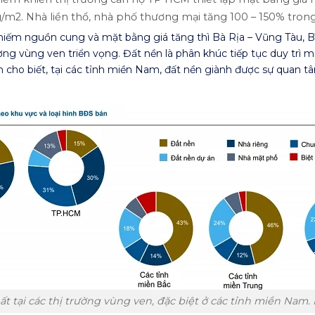
ng/m2. Nhà liền thổ, nhà phố thương mại tăng 100 – 150% tro
iếm nguồn cung và mặt bằng giá tăng thì Bà Rịa – Vũng Tàu, B
ờng vùng ven triển vọng. Đất nền là phân khúc tiếp tục duy trì
n cho biết, tại các tỉnh miền Nam, đất nền giành được sự quan t
t tại các thị trường vùng ven, đặc biệt ở các tỉnh miền Nam