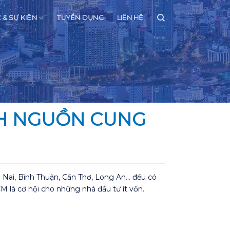
C & SỰ KIỆN
TUYỂN DỤNG
LIÊN HỆ
NH NGUỒN CUNG
Nai, Bình Thuận, Cần Thơ, Long An… đều có
M là cơ hội cho những nhà đầu tư ít vốn.