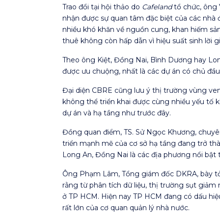
Trao đổi tại hội thảo do
Cafeland
tổ chức, ông 
nhận được sự quan tâm đặc biệt của các nhà đ
nhiều khó khăn về nguồn cung, khan hiếm sản 
thuê không còn hấp dẫn vì hiệu suất sinh lời 
Theo ông Kiệt, Đồng Nai, Bình Dương hay Lo
được ưu chuộng, nhất là các dự án có chủ đầu t
Đại diện CBRE cũng lưu ý thị trường vùng ven
không thể triển khai được cùng nhiều yếu tố khá
dự án và hạ tầng như trước đây.
Đồng quan điểm, TS. Sử Ngọc Khương, chuyên 
triển mạnh mẽ của cơ sở hạ tầng đang trở th
Long An, Đồng Nai là các địa phương nổi bật 
Ông Phạm Lâm, Tổng giám đốc DKRA, bày tỏ 
rằng từ phân tích dữ liệu, thị trường sụt giảm
ở TP HCM. Hiện nay TP HCM đang có dấu hiệu t
rất lớn của cơ quan quản lý nhà nước.