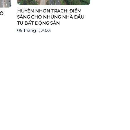
HUYỆN NHƠN TRẠCH: ĐIỂM
HỐ
SÁNG CHO NHỮNG NHÀ ĐẦU
TƯ BẤT ĐỘNG SẢN
05 Tháng 1, 2023
P PHÚ ĐÔNG CITIZEN