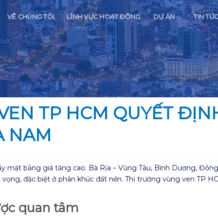
VỀ CHÚNG TÔI
LĨNH VỰC HOẠT ĐỘNG
DỰ ÁN
TIN TỨ
 VEN TP HCM QUYẾT ĐỊ
A NAM
 mặt bằng giá tăng cao. Bà Rịa – Vũng Tàu, Bình Dương, Đồng 
n vọng, đặc biệt ở phân khúc đất nền. Thị trường vùng ven TP HC
ược quan tâm