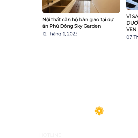
VÌ S
Nội thất căn hộ bàn giao tại dự
 TRƯỜNG BĐS
DƯƠ
án Phú Đông Sky Garden
9 SẼ NHƯ THẾ
VEN 
12 Tháng 6, 2023
07 Th
HOTLINE