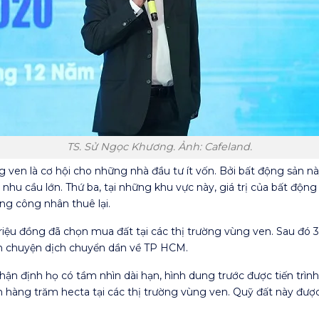
TS. Sử Ngọc Khương. Ảnh: Cafeland.
 ven là cơ hội cho những nhà đầu tư ít vốn. Bởi bất động sản 
 nhu cầu lớn. Thứ ba, tại những khu vực này, giá trị của bất độn
ng công nhân thuê lại.
triệu đồng đã chọn mua đất tại các thị trường vùng ven. Sau đó 3
 đến chuyện dịch chuyển dần về TP HCM.
ận định họ có tầm nhìn dài hạn, hình dung trước được tiến trình
n hàng trăm hecta tại các thị trường vùng ven. Quỹ đất này được