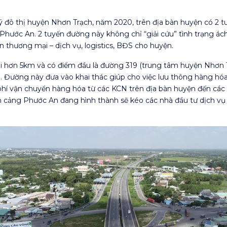
 đô thị huyện Nhơn Trạch, năm 2020, trên địa bàn huyện có 2 
g Phước An. 2 tuyến đường này không chỉ “giải cứu” tình trạng á
 thương mại – dịch vụ, logistics, BĐS cho huyện.
ài hơn 5km và có điểm đầu là đường 319 (trung tâm huyện Nhơn 
 Đường này đưa vào khai thác giúp cho việc lưu thông hàng hóa 
 phí vận chuyển hàng hóa từ các KCN trên địa bàn huyện đến các
 cảng Phước An đang hình thành sẽ kéo các nhà đầu tư dịch vụ lo