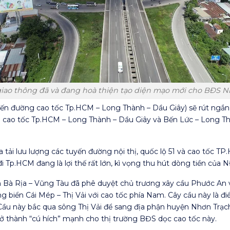
giao thông đã và đang hoà thiện tạo diện mạo mới cho BĐS N
n đường cao tốc Tp.HCM – Long Thành – Dầu Giây) sẽ rút ngắn 
g cao tốc Tp.HCM – Long Thành – Dầu Giây và Bến Lức – Long Th
 tải lưu lượng các tuyến đường nội thị, quốc lộ 51 và cao tốc T
 Tp.HCM đang là lợi thế rất lớn, kì vọng thu hút dòng tiền của 
nh Bà Rịa – Vũng Tàu đã phê duyệt chủ trương xây cầu Phước An 
g biển Cái Mép – Thị Vải với cao tốc phía Nam. Cây cầu này là đ
Cầu này bắc qua sông Thị Vải để sang địa phận huyện Nhơn Trạch
trở thành “cú hích” mạnh cho thị trường BĐS dọc cao tốc này.