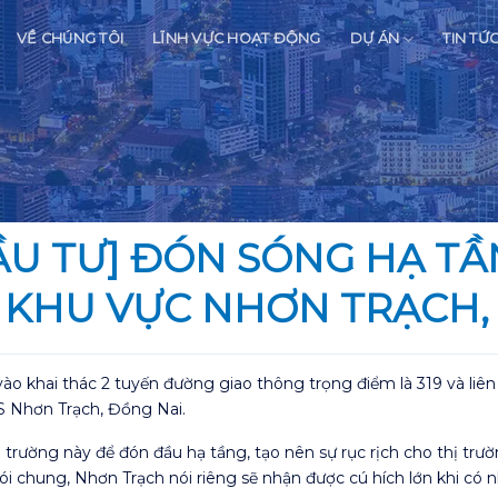
VỀ CHÚNG TÔI
LĨNH VỰC HOẠT ĐỘNG
DỰ ÁN
TIN TỨ
ẦU TƯ] ĐÓN SÓNG HẠ TẦ
KHU VỰC NHƠN TRẠCH,
 vào khai thác 2 tuyến đường giao thông trọng điểm là 319 và l
S Nhơn Trạch, Đồng Nai.
hị trường này để đón đầu hạ tầng, tạo nên sự rục rịch cho thị trư
 chung, Nhơn Trạch nói riêng sẽ nhận được cú hích lớn khi có 