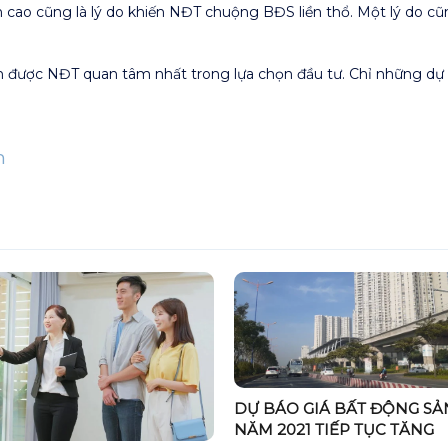
n cao cũng là lý do khiến NĐT chuộng BĐS liền thổ. Một lý do c
ôn được NĐT quan tâm nhất trong lựa chọn đầu tư. Chỉ những dự 
n
DỰ BÁO GIÁ BẤT ĐỘNG SẢ
NĂM 2021 TIẾP TỤC TĂNG