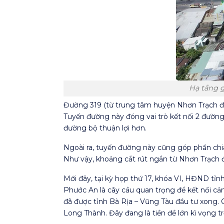
Hạ tầng 
Đường 319 (từ trung tâm huyện Nhơn Trạch đế
Tuyến đường này đóng vai trò kết nối 2 đườn
đường bộ thuận lợi hơn.
Ngoài ra, tuyến đường này cũng góp phần chia
Như vậy, khoảng cắt rút ngắn từ Nhơn Trạch đi
Mới đây, tại kỳ họp thứ 17, khóa VI, HĐND tỉ
Phước An là cây cầu quan trọng để kết nối cản
đã được tỉnh Bà Rịa – Vũng Tàu đầu tư xong. 
Long Thành. Đây đang là tiền đề lớn kì vọng 