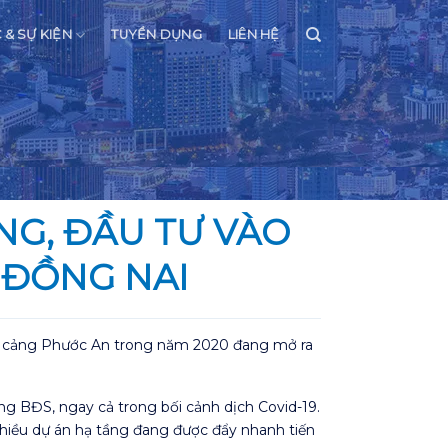
C & SỰ KIỆN
TUYỂN DỤNG
LIÊN HỆ
NG, ĐẦU TƯ VÀO
 ĐỒNG NAI
iên cảng Phước An trong năm 2020 đang mở ra
ờng BĐS, ngay cả trong bối cảnh dịch Covid-19.
nhiều dự án hạ tầng đang được đẩy nhanh tiến