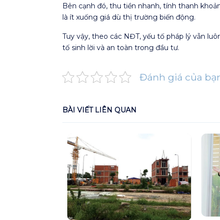
Bên cạnh đó, thu tiền nhanh, tính thanh khoả
là ít xuống giá dù thị trường biến động.
Tuy vậy, theo các NĐT, yếu tố pháp lý vẫn lu
tố sinh lời và an toàn trong đầu tư.
Đánh giá của bạ
BÀI VIẾT LIÊN QUAN
UP HÂM NÓNG
 DĨ AN VỚI DỰ