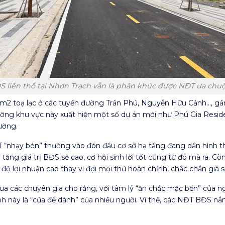
S liền thổ tại Nhơn Trạch vẫn là phân khúc được NĐT ưa chu
g/m2 toạ lạc ở các tuyến đường Trần Phú, Nguyễn Hữu Cảnh…, gầ
rường khu vực này xuất hiện một số dự án mới như Phú Gia Resi
ường.
“nhạy bén” thường vào đón đầu cơ sở hạ tầng đang dần hình thà
ăng giá trị BĐS sẽ cao, cơ hội sinh lời tốt cũng từ đó mà ra. 
 độ lợi nhuận cao thay vì đợi mọi thứ hoàn chỉnh, chắc chắn giá s
ua các chuyên gia cho rằng, với tâm lý “ăn chắc mặc bền” của ng
ình này là “của để dành” của nhiều người. Vì thế, các NĐT BĐS n
.