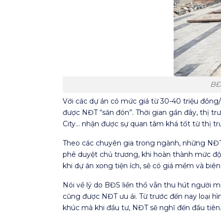
BĐ
Với các dự án có mức giá từ 30-40 triệu đồn
được NĐT “săn đón”. Thời gian gần đây, thị t
City… nhận được sự quan tâm khá tốt từ thị tr
Theo các chuyên gia trong ngành, những NĐT 
phê duyệt chủ trương, khi hoàn thành mức độ t
khi dự án xong tiện ích, sẽ có giá mềm và biên
Nói về lý do BĐS liền thổ vẫn thu hút người m
cũng được NĐT ưu ái. Từ trước đến nay loại h
khúc mà khi đầu tư, NĐT sẽ nghĩ đến đầu tiên