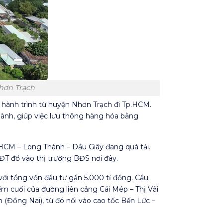
hơn Trạch
hành trình từ huyện Nhơn Trạch đi Tp.HCM.
ành, giúp việc lưu thông hàng hóa bằng
P.HCM – Long Thành – Dầu Giây đang quá tải.
NĐT đổ vào thị trường BĐS nơi đây.
với tổng vốn đầu tư gần 5.000 tỉ đồng. Cầu
iểm cuối của đường liên cảng Cái Mép – Thị Vải
 (Đồng Nai), từ đó nối vào cao tốc Bến Lức –