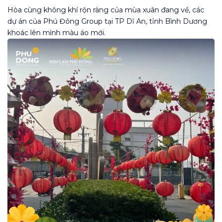
Hòa cùng không khí rộn ràng của mùa xuân đang về, các
dự án của Phú Đông Group tại TP Dĩ An, tỉnh Bình Dương
khoác lên mình màu áo mới.