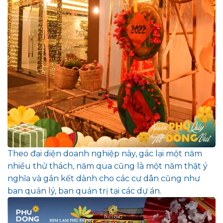
Theo đại diện doanh nghiệp này, gác lại một năm
nhiều thử thách, năm qua cũng là một năm thật ý
nghĩa và gắn kết dành cho các cư dân cũng như
ban quản lý, ban quản trị tại các dự án.