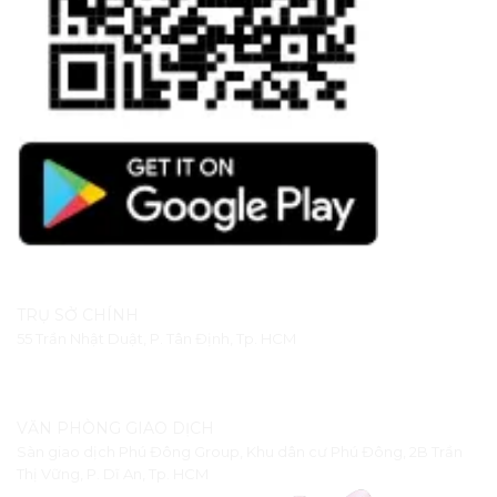
TRỤ SỞ CHÍNH
55 Trần Nhật Duật, P. Tân Định, Tp. HCM
VĂN PHÒNG GIAO DỊCH
Sàn giao dịch Phú Đông Group, Khu dân cư Phú Đông, 2B Trần
Thị Vững, P. Dĩ An, Tp. HCM