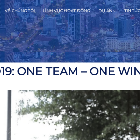
VỀ CHÚNG TÔI
LĨNH VỰC HOẠT ĐỘNG
DỰ ÁN
TIN TỨ
19: ONE TEAM – ONE WI