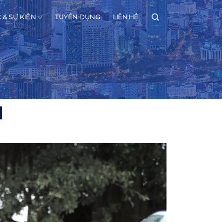
C & SỰ KIỆN
TUYỂN DỤNG
LIÊN HỆ
N