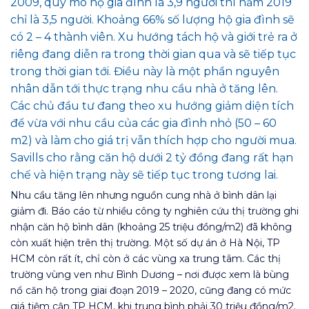
2009, quy mô hộ gia đình là 3,9 người thì năm 2019
chỉ là 3,5 người. Khoảng 66% số lượng hộ gia đình sẽ
có 2 – 4 thành viên. Xu hướng tách hộ và giới trẻ ra ở
riêng đang diễn ra trong thời gian qua và sẽ tiếp tục
trong thời gian tới. Điều này là một phần nguyên
nhân dẫn tới thực trạng nhu cầu nhà ở tăng lên.
Các chủ đầu tư đang theo xu hướng giảm diện tích
để vừa với nhu cầu của các gia đình nhỏ (50 – 60
m2) và làm cho giá trị vẫn thích hợp cho người mua.
Savills cho rằng căn hộ dưới 2 tỷ đồng đang rất hạn
chế và hiện trạng này sẽ tiếp tục trong tương lai.
Nhu cầu tăng lên nhưng nguồn cung nhà ở bình dân lại
giảm đi. Báo cáo từ nhiều công ty nghiên cứu thị trường ghi
nhận căn hộ bình dân (khoảng 25 triệu đồng/m2) đã không
còn xuất hiện trên thị trường. Một số dự án ở Hà Nội, TP
HCM còn rất ít, chỉ còn ở các vùng xa trung tâm. Các thị
trường vùng ven như Bình Dương – nơi được xem là bùng
nổ căn hộ trong giai đoạn 2019 – 2020, cũng đang có mức
giá tiệm cận TP HCM, khi trung bình phải 30 triệu đồng/m2.