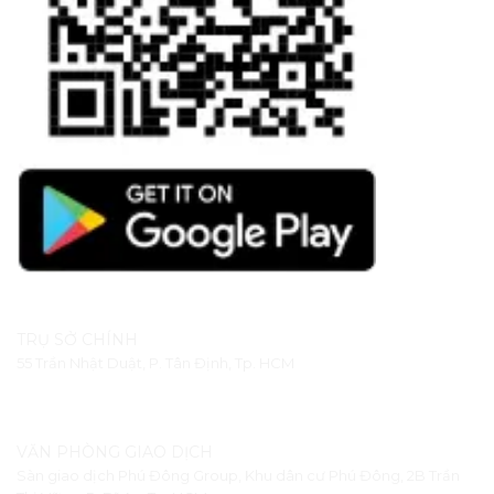
TRỤ SỞ CHÍNH
55 Trần Nhật Duật, P. Tân Định, Tp. HCM
VĂN PHÒNG GIAO DỊCH
Sàn giao dịch Phú Đông Group, Khu dân cư Phú Đông, 2B Trần