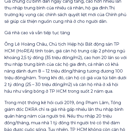
Giá chung cư bình dân ngày càng tăng, cao hơn nhiều lần
thu nhập trung bình của nhiều cá nhân, hộ gia đình.Thị
trường kỳ vọng các chính sách quyết liệt mới của Chính phủ
sẽ giúp cải thiện nguồn cung nhà ở cho người dân.
Giá nhà cao và vẫn tiếp tục tăng
Ông Lê Hoàng Châu, Chủ tịch Hiệp hội Bất động sản TP
HCM (HoREA) tính toán, giá căn hộ trung cấp 2 phòng ngủ
khoảng 2,5 tỷ đồng (35 triệu đồng/m2), cao hơn 20 lần so với
thu nhập trung bình của các hộ gia đình, cá nhân có khả
năng dành dụm 8 – 12 triệu đồng/tháng tương đương 100
triệu đồng/năm. Trong khi đó, căn hộ có giá vừa túi tiền dưới
2 tỷ đồng (25 – 30 triệu đồng/m2) và căn hộ nhà ở xã hội
hầu như vắng bóng ở TP HCM trong suốt 2 năm qua.
Trong một thống kê hồi cuối 2019, ông Phạm Lâm, Tổng
giám đốc DKRA chỉ ra giá nhà gấp nhiều lần thu nhập bình
quân hàng năm của người trẻ. Nếu thu nhập 20 triệu
đồng/tháng, mua nhà 1 tỷ đồng thì người trẻ có thể đảm
bảo được cuộc sống. Tuy nhiên, TP HCM không còn căn hộ