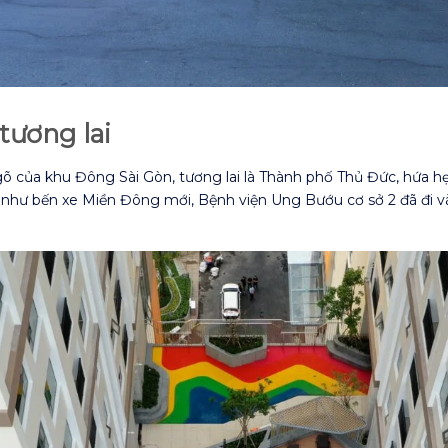
tương lai
 của khu Đông Sài Gòn, tương lai là Thành phố Thủ Đức, hứa hẹ
h như bến xe Miền Đông mới, Bệnh viện Ung Bướu cơ sở 2 đã đi v