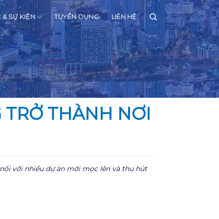
C & SỰ KIỆN
TUYỂN DỤNG
LIÊN HỆ
 TRỞ THÀNH NƠI
 nổi với nhiều dự án mới mọc lên và thu hút