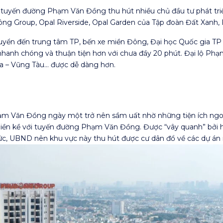
đây tuyến đường Phạm Văn Đồng thu hút nhiều chủ đầu tư phát triể
 Group, Opal Riverside, Opal Garden của Tập đoàn Đất Xanh, 
yển đến trung tâm TP, bến xe miền Đông, Đại học Quốc gia TP
nhanh chóng và thuận tiện hơn với chưa đầy 20 phút. Đại lộ P
ịa – Vũng Tàu… được dễ dàng hơn.
m Văn Đồng ngày một trở nên sầm uất nhờ những tiện ích ngoại k
 liền kề với tuyến đường Phạm Văn Đồng. Được “vây quanh” bởi h
ức, UBND nên khu vực này thu hút được cư dân đổ về các dự 