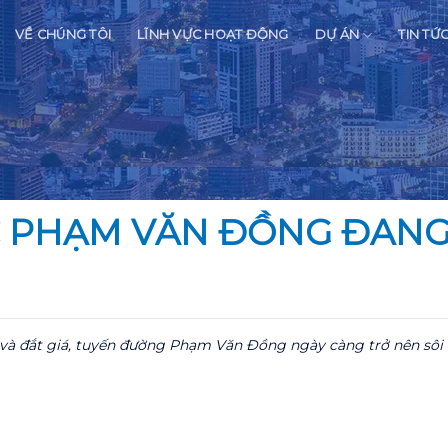
VỀ CHÚNG TÔI
LĨNH VỰC HOẠT ĐỘNG
DỰ ÁN
TIN TỨ
C PHẠM VĂN ĐỒNG ĐANG
ng và đắt giá, tuyến đường Phạm Văn Đồng ngày càng trở nên sôi