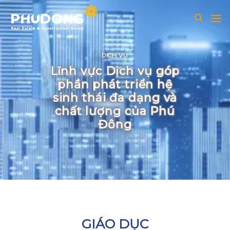
Skip
to
content
DỊCH VỤ
Lĩnh vực Dịch vụ góp
phần phát triển hệ
sinh thái đa dạng và
chất lượng của Phú
Đông
GIÁO DỤC