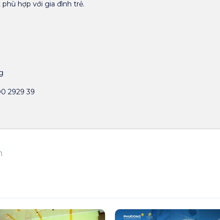
phù hợp với gia đình trẻ.
g
00 2929 39
n