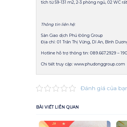
tích từ 59-131 m2, 2-3 phòng ngủ, 02 WC rất 
Thông tin liên hệ:
Sàn Giao dịch Phú Đông Group
Địa chỉ: 01 Trần Thị Vững, Dĩ An, Bình Dươn
Hotline hỗ trợ thông tin:
089.667.2929
–
19
Chi tiết truy cập: www.phudonggroup.com
Đánh giá của bạ
BÀI VIẾT LIÊN QUAN