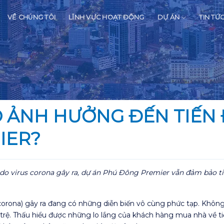
VỀ CHÚNG TÔI
LĨNH VỰC HOẠT ĐỘNG
DỰ ÁN
TIN TỨ
 ẢNH HƯỞNG ĐẾN TIẾN
IER?
do virus corona gây ra, dự án Phú Đông Premier vẫn đảm bảo t
orona) gây ra đang có những diễn biến vô cùng phức tạp. Không
 trệ. Thấu hiểu được những lo lắng của khách hàng mua nhà về 