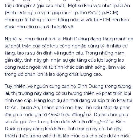
triệu đồng/m2 (giá cao nhất). Một số khu vực như Tp.Dĩ An
(Bình Dương) có vị trí giáp ranh Tp.Thủ Đức (Tp.HCM)
nhưng mặt bằng giá chỉ bằng nửa so với Tp.HCM nên kéo
được nhu cầu mua ở thực đổ về.
Ngoài ra, nhu cầu nhà ở tại Bình Dương đang tăng mạnh do
sự phát triển của các khu công nghiệp cùng tỷ lệ nhập cư
tăng, tạo ra sự ổn định về nguồn cầu. Trong những năm
gần đây, tỉnh này ghi nhận sự gia tăng của lực lượng lao
động nước ngoài và từ tỉnh khác đến sinh sống, làm việc,
trong đó phần lớn là lao động chất lượng cao.
Tuy nhiên, về nguồn cung căn hộ Bình Dương trong tương
lai, thị trường này đang có xu hướng thiên về phát triển loại
hình cao cấp. Hàng loạt dự án mới đang và sắp triển khai tại
Dĩ An, Thuận An, Thành phố mới hay Thủ Dầu Một đa phần
đang có mức giá từ 45-50 triệu đồng/m2. Dự án chung cư
sơ cấp giá tầm trung trên dưới 35 triệu đồng/m2 tại Bình
Dương ngày càng khó kiếm. Tình trạng này có thể gây
thách thức trong việc thiết lập mức giá cho các dự án mới