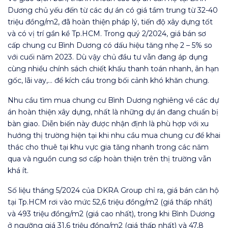
Dương chủ yếu đến từ các dự án có giá tầm trung từ 32-40
triệu đồng/m2, đã hoàn thiện pháp lý, tiến độ xây dựng tốt
và có vị trí gần kề Tp.HCM. Trong quý 2/2024, giá bán sơ
cấp chung cư Bình Dương có dấu hiệu tăng nhẹ 2 – 5% so
với cuối năm 2023. Dù vậy chủ đầu tư vẫn đang áp dụng
cùng nhiều chính sách chiết khấu thanh toán nhanh, ân hạn
gốc, lãi vay,… để kích cầu trong bối cảnh khó khăn chung.
Nhu cầu tìm mua chung cư Bình Dương nghiêng về các dự
án hoàn thiện xây dựng, nhất là những dự án đang chuẩn bị
bàn giao. Diễn biến này được nhận định là phù hợp với xu
hướng thị trường hiện tại khi nhu cầu mua chung cư để khai
thác cho thuê tại khu vực gia tăng nhanh trong các năm
qua và nguồn cung sơ cấp hoàn thiện trên thị trường vẫn
khá ít.
Số liệu tháng 5/2024 của DKRA Group chỉ ra, giá bán căn hộ
tại Tp.HCM rơi vào mức 52,6 triệu đồng/m2 (giá thấp nhất)
và 493 triệu đồng/m2 (giá cao nhất), trong khi Bình Dương
ở ngưỡng giá 31,6 triệu đồng/m2 (giá thấp nhất) và 47,8