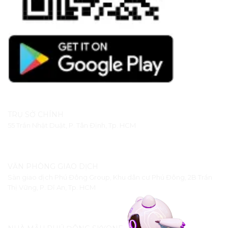
TRỤ SỞ CHÍNH
55 Trần Nhật Duật, P. Tân Định, Tp. HCM
VĂN PHÒNG GIAO DỊCH
Sàn giao dịch Phú Đông Group, Khu dân cư Phú Đông, 2B Trần
Thị Vững, P. Dĩ An, Tp. HCM