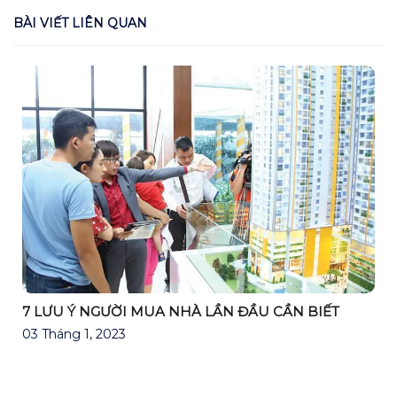
BÀI VIẾT LIÊN QUAN
7 LƯU Ý NGƯỜI MUA NHÀ LẦN ĐẦU CẦN BIẾT
03 Tháng 1, 2023
N