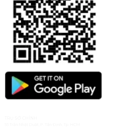
TRỤ SỞ CHÍNH
55 Trần Nhật Duật, P. Tân Định, Tp. HCM