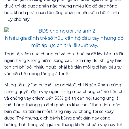
thuê thì đỡ được phần nào nhưng nhiều lúc đồ đạc hỏng
hóc, khách phàn nàn tôi cũng phải chi tiền sửa chữa”, anh
Huy cho hay.
Nhiều gia đình trẻ sở hữu căn hộ đầu tay nhưng đối
mặt áp lực chi trả lãi suất vay.
Thực tế, việc mua chung cư và cho thuê lại để lấy tiền trả lãi
ngân hàng không hiếm, song cách làm này đôi khi gây hao
tổn chi phí bởi nhiều người phải bỏ tiền môi giới hay đầu tư
vào căn hộ mong tăng giá thuê.
Mang tâm lý “an cư mới lạc nghiệp”, chị Ngân Phạm cùng
chồng quyết định vay ngân hàng mua chung cư. Số tiền chị
và chồng vay chiếm đến 60% giá trị căn hộ, tương ứng lãi
suất hàng tháng gia đình phải trả khá cao. “Theo tính toán
ban đầu, số tiền lãi mỗi tháng này vợ chồng tôi sẽ xoay
được. Thế nhưng, dịch bệnh bùng phát đến nay cộng
hưởng tình trạng vật giá leo thang khiến khoản vay này trở