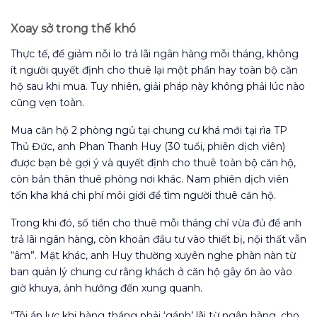
Xoay sở trong thế khó
Thực tế, để giảm nỗi lo trả lãi ngân hàng mỗi tháng, không
ít người quyết định cho thuê lại một phần hay toàn bộ căn
hộ sau khi mua. Tuy nhiên, giải pháp này không phải lúc nào
cũng vẹn toàn.
Mua căn hộ 2 phòng ngủ tại chung cư khá mới tại rìa TP
Thủ Đức, anh Phan Thanh Huy (30 tuổi, phiên dịch viên)
được bạn bè gợi ý và quyết định cho thuê toàn bộ căn hộ,
còn bản thân thuê phòng nơi khác. Nam phiên dịch viên
tốn kha khá chi phí môi giới để tìm người thuê căn hộ.
Trong khi đó, số tiền cho thuê mỗi tháng chỉ vừa đủ để anh
trả lãi ngân hàng, còn khoản đầu tư vào thiết bị, nội thất vẫn
“âm”. Mặt khác, anh Huy thường xuyên nghe phàn nàn từ
ban quản lý chung cư rằng khách ở căn hộ gây ồn ào vào
giờ khuya, ảnh hưởng đến xung quanh.
“Tôi áp lực khi hàng tháng phải ‘gánh’ lãi từ ngân hàng, cho