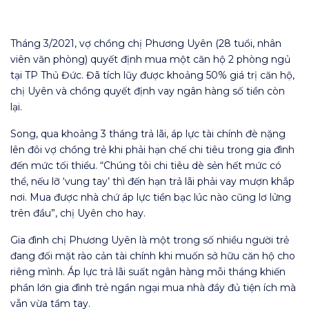
Tháng 3/2021, vợ chồng chị Phương Uyên (28 tuổi, nhân
viên văn phòng) quyết định mua một căn hộ 2 phòng ngủ
tại TP Thủ Đức. Đã tích lũy được khoảng 50% giá trị căn hộ,
chị Uyên và chồng quyết định vay ngân hàng số tiền còn
lại.
Song, qua khoảng 3 tháng trả lãi, áp lực tài chính đè nặng
lên đôi vợ chồng trẻ khi phải hạn chế chi tiêu trong gia đình
đến mức tối thiểu. “Chúng tôi chi tiêu dè sẻn hết mức có
thể, nếu lỡ ‘vung tay’ thì đến hạn trả lãi phải vay mượn khắp
nơi. Mua được nhà chứ áp lực tiền bạc lúc nào cũng lơ lửng
trên đầu”, chị Uyên cho hay.
Gia đình chị Phương Uyên là một trong số nhiều người trẻ
đang đối mặt rào cản tài chính khi muốn sở hữu căn hộ cho
riêng mình. Áp lực trả lãi suất ngân hàng mỗi tháng khiến
phần lớn gia đình trẻ ngần ngại mua nhà đầy đủ tiện ích mà
vẫn vừa tầm tay.