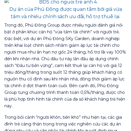
Dự án của Phú Đông được quan tâm bởi giá vừa
tầm và nhiều chính sách ưu đãi, hỗ trợ thuê lại.
Trong đó, Phú Đông Group được nhiều người đánh giá nổi
bật ở phân khúc căn hộ “vừa tầm tài chính” với người trẻ.
Đặc biệt, với dự án Phú Đông SKy Garden, doanh nghiệp
triển khai loạt chính sách nhằm giảm áp lực tài chính cho
người mua như ân hạn nợ gốc 24 tháng, hỗ trợ lãi vay 100%
đến khi nhận nhà. Chủ đầu tư này lần đầu áp dụng chính
sách “Đầu tư bền vững”, cam kết thuê lại căn hộ với giá 12
triệu đồng/tháng trong suốt 12 tháng giúp khách hàng có
nguồn thu cố định sau khi nhận nhà, đồng thời giảm áp lực
tài chính ở đợt thanh toán cuối. Bên cạnh đó, Phú Đông
Group tung chương trình thanh toán 0,5%/tháng, được cho
là phù hợp tình hình tài chính của đa số khách hàng trẻ hiện
nay.
Trong bối cảnh “người khôn, tiền khó” như hiện tại, các gia
đình trẻ càng thận trọng trong việc nghiên cứu các dự án
đúng nhu cầu và cân nhắc tài chính khi quyết định mua