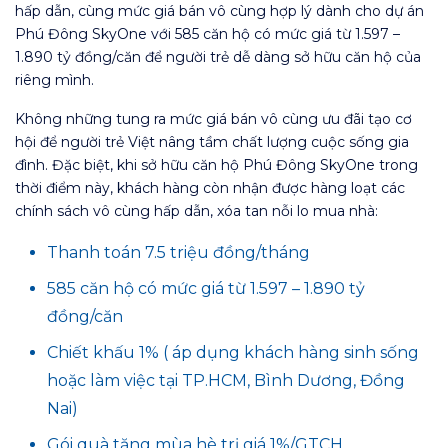
hấp dẫn, cùng mức giá bán vô cùng hợp lý dành cho dự án
Phú Đông SkyOne với 585 căn hộ có mức giá từ 1.597 –
1.890 tỷ đồng/căn để người trẻ dễ dàng sở hữu căn hộ của
riêng mình.
Không những tung ra mức giá bán vô cùng ưu đãi tạo cơ
hội để người trẻ Việt nâng tầm chất lượng cuộc sống gia
đình. Đặc biệt, khi sở hữu căn hộ Phú Đông SkyOne trong
thời điểm này, khách hàng còn nhận được hàng loạt các
chính sách vô cùng hấp dẫn, xóa tan nỗi lo mua nhà:
Thanh toán 7.5 triệu đồng/tháng
585 căn hộ có mức giá từ 1.597 – 1.890 tỷ
đồng/căn
Chiết khấu 1% ( áp dụng khách hàng sinh sống
hoặc làm việc tại TP.HCM, Bình Dương, Đồng
Nai)
Gói quà tặng mùa hè trị giá 1%/GTCH