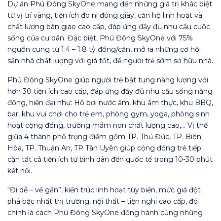
Dự án Phú Đông SkyOne mang đến những giá trị khác biệt
từ vị trí vàng, tiện ích đo ni đóng giày, căn hộ linh hoạt và
chất lượng bàn giao cao cấp, đáp ứng đầy đủ nhu cầu cuộc
sống của cư dân. Đặc biệt, Phú Đông SkyOne với 75%
nguồn cung từ 1.4 – 1.8 tỷ đồng/căn, mở ra những cơ hội
săn nhà chất lượng với giá tốt, để người trẻ sớm sở hữu nhà.
Phú Đông SkyOne giúp người trẻ bật tung năng lượng với
hơn 30 tiện ích cao cấp, đáp ứng đầy đủ nhu cầu sống năng
động, hiện đại như: Hồ bơi nước ấm, khu ẩm thực, khu BBQ,
bar, khu vui chơi cho trẻ em, phòng gym, yoga, phòng sinh
hoạt cộng đồng, trường mầm non chất lượng cao,… Vị thế
giữa 4 thành phố trọng điểm gồm TP. Thủ Đức, TP. Biên
Hòa, TP. Thuận An, TP Tân Uyên giúp cộng đồng trẻ tiếp
cận tất cả tiện ích từ bình dân đến quốc tế trong 10-30 phút
kết nối.
“Đi dễ – về gần”, kiến trúc linh hoạt tùy biến, mức giá đột
phá bậc nhất thị trường, nội thất – tiện nghi cao cấp, đó
chính là cách Phú Đông SkyOne đồng hành cùng những