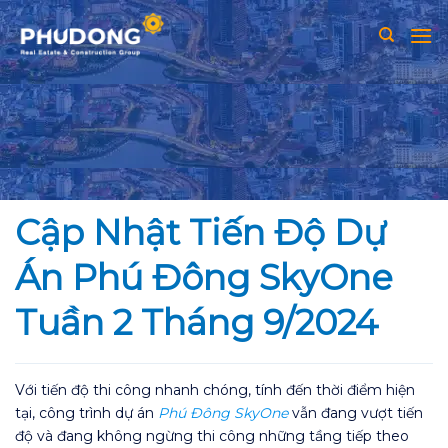
Skip
to
content
Cập Nhật Tiến Độ Dự
Án Phú Đông SkyOne
Tuần 2 Tháng 9/2024
Với tiến độ thi công nhanh chóng, tính đến thời điểm hiện
tại, công trình dự án
Phú Đông SkyOne
vẫn đang vượt tiến
độ và đang không ngừng thi công những tầng tiếp theo