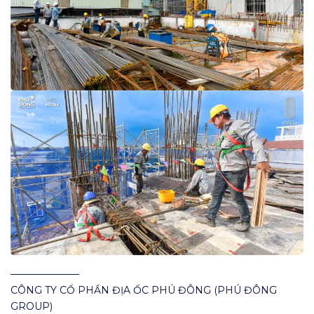
———————
CÔNG TY CỔ PHẦN ĐỊA ỐC PHÚ ĐÔNG (PHÚ ĐÔNG
GROUP)