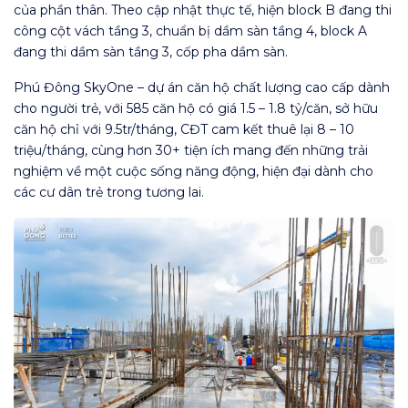
của phần thân. Theo cập nhật thực tế, hiện block B đang thi
công cột vách tầng 3, chuẩn bị dầm sàn tầng 4, block A
đang thi dầm sàn tầng 3, cốp pha dầm sàn.
Phú Đông SkyOne – dự án căn hộ chất lượng cao cấp dành
cho người trẻ, với 585 căn hộ có giá 1.5 – 1.8 tỷ/căn, sở hữu
căn hộ chỉ với 9.5tr/tháng, CĐT cam kết thuê lại 8 – 10
triệu/tháng, cùng hơn 30+ tiện ích mang đến những trải
nghiệm về một cuộc sống năng động, hiện đại dành cho
các cư dân trẻ trong tương lai.