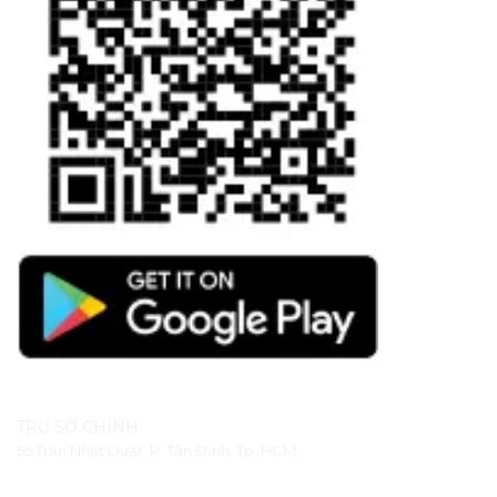
TRỤ SỞ CHÍNH
55 Trần Nhật Duật, P. Tân Định, Tp. HCM