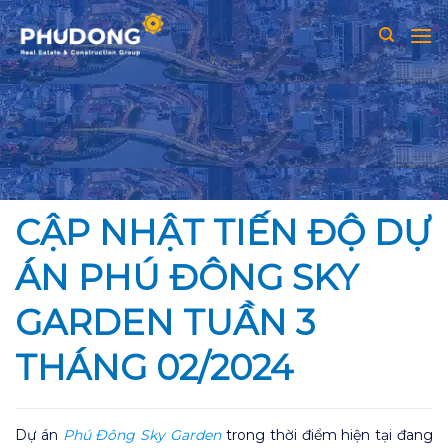
Skip
to
content
CẬP NHẬT TIẾN ĐỘ DỰ
ÁN PHÚ ĐÔNG SKY
GARDEN TUẦN 3
THÁNG 02/2024
Dự án
Phú Đông Sky Garden
trong thời điểm hiện tại đang